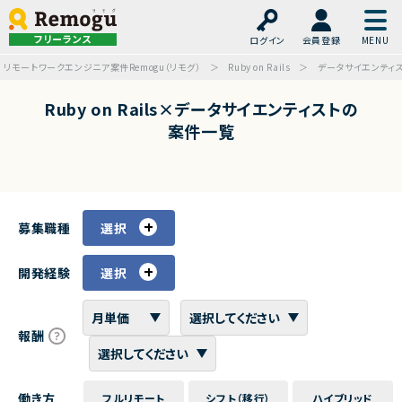
フリーランス
ログイン
会員登録
リモートワークエンジニア案件Remogu（リモグ）
Ruby on Rails
データサイエンティ
Ruby on Rails×データサイエンティストの
案件一覧
募集職種
選択
開発経験
選択
報酬
働き方
フルリモート
シフト（移行）
ハイブリッド