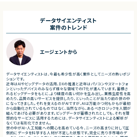
計、開発、テスト
ースしています。
・JavaScriptによるカスタマイズ開発
・ワークフロー設計および各種機能実装
■業務内容
・詳細設計書、テスト仕様書等のドキュメント
・要件整理および要件定義支
データサイエンティスト
作成
・バックエンドシステムの設計
案件のトレンド
・成果物レビューおよび品質管理
・コードレビューの実施
・開発メンバーへの技術支援、進捗管理
・リリース対応および品質向
・技術課題に対する検討、提案
■体制
・ステークホルダーとの調整お
・少人数体制でのプロジェクト推進
ケーション
エージェントから
・クライアントおよび開発メンバーとのコミュ
ニケーションあり
■募集背景
・サービスの継続的な機能拡
■募集背景
募集
プロジェクト拡大に伴う増員募集
データサイエンティストは、今最も希少性が高く案件としてニーズの熱いポジ
■担当工程
ションです。
・要件定義
近年はAIやビッグデータの活用、DXの推進と近年はパソコンやスマートフォ
・基本設計
ンといったデバイスのみならず様々な領域でのIT化が進んでいます。蓄積さ
・詳細設計
れるビッグデータをもとに、より精度の高い何かを生み出し、業務生産性を高
・実装
めたり、品質の高いサービスを提供したり、といったことが当たり前の世の中
・テスト
になってきました。それを支えるのがAIですが、AIは万能かつ何もかもが最初
・リリース対応
から自動化されているものではなく、当然ながら、あるべきロジックを人間が
組んであげる必要があります。ビッグデータが蓄積されたとしても、それを理
■その他補足
想的なサービスに活用するためには、データサイエンティストによる解析が
・複数ベンダーによる混成チ
なくては有形化できません。
・全体約100名規模の大型プ
世の中がAI・人工知能への関心を高めている今、ニーズの高まりに対して圧
倒的にデータを科学する人材が不足した状態です。完全に売り手市場のデ