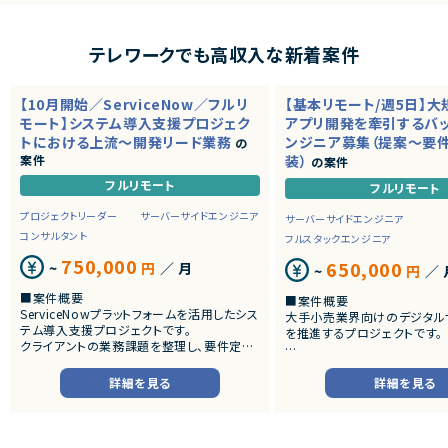
テレワークでも高収入な新着案件
【10月開始／ServiceNow／フルリ
【基本リモート/週5日】
モート】システム導入支援プロジェク
アプリ開発を牽引するバ
トにおける上流～開発リード業務
ンジニア募集（提案～要
の
案件
装）
の案件
フルリモート
フルリモート
プロジェクトリーダー
サーバーサイドエンジニア
サーバーサイドエンジニア
コンサルタント
フルスタックエンジニア
750,000
650,000
~
円
／ 月
~
円
／ 
■案件概要
■案件概要
ServiceNowプラットフォームを活用したシス
大手小売業界向けのデジタル
テム導入支援プロジェクトです。
を推進するプロジェクトです。
クライアントの業務課題を整理し、要件定義
から設計・開発・テストまで一貫して担当いた
■プロダクトやサービスの概
だきます。
・店舗向けスマホアプリおよび
詳細を見る
詳細を見る
システムの継続的なエンハン
■業務内容
す。
・顧客との要件ヒアリングおよび要件定義
・既にサービス稼働中であり、
・ServiceNowを用いた業務システムの設
年単位で新機能追加や改善を