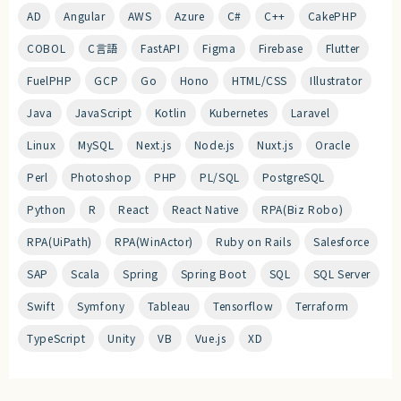
AD
Angular
AWS
Azure
C#
C++
CakePHP
COBOL
C言語
FastAPI
Figma
Firebase
Flutter
FuelPHP
GCP
Go
Hono
HTML/CSS
Illustrator
Java
JavaScript
Kotlin
Kubernetes
Laravel
Linux
MySQL
Next.js
Node.js
Nuxt.js
Oracle
Perl
Photoshop
PHP
PL/SQL
PostgreSQL
Python
R
React
React Native
RPA(Biz Robo)
RPA(UiPath)
RPA(WinActor)
Ruby on Rails
Salesforce
SAP
Scala
Spring
Spring Boot
SQL
SQL Server
Swift
Symfony
Tableau
Tensorflow
Terraform
TypeScript
Unity
VB
Vue.js
XD