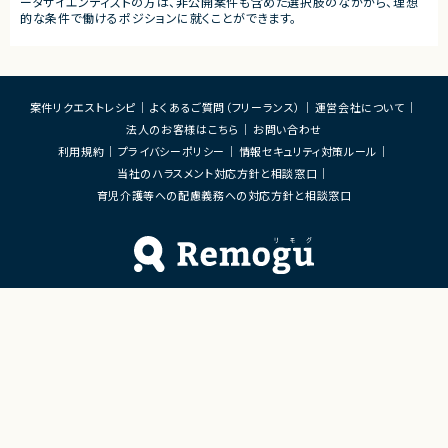
ータサイエンティストの方は、非公開案件も含めた選択肢のなかから、理想
的な条件で働けるポジションに就くことができます。
案件リクエストレシピ
よくあるご質問（フリーランス）
運営会社について
法人のお客様はこちら
お問い合わせ
利用規約
プライバシーポリシー
情報セキュリティ対策ルール
当社のハラスメント対応方針と相談窓口
育児介護等への配慮義務への対応方針と相談窓口
Remoguフリーランス×リモートワーク（テレワーク）
×ITエンジニアのジョブエージェント
「Remogu（リモグ）フリーランス」とは
Remogu（リモグ）フリーランスは、在宅勤務や地方に住んでいても東京の仕事にリモートで
携わりたいあなたのために、「希望条件に合致した仕事を営業代行として開拓する」ジョブ
エージェントです。
簡単な経歴情報と希望条件を連絡しておけば、あとは放置！
目前の仕事に専念していれば、Remogu（リモグ）のジョブエージェントが、あなたの希望に
合った仕事を探して営業活動を代行。