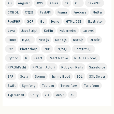
AD
Angular
AWS
Azure
C#
C++
CakePHP
COBOL
C言語
FastAPI
Figma
Firebase
Flutter
FuelPHP
GCP
Go
Hono
HTML/CSS
Illustrator
Java
JavaScript
Kotlin
Kubernetes
Laravel
Linux
MySQL
Next.js
Node.js
Nuxt.js
Oracle
Perl
Photoshop
PHP
PL/SQL
PostgreSQL
Python
R
React
React Native
RPA(Biz Robo)
RPA(UiPath)
RPA(WinActor)
Ruby on Rails
Salesforce
SAP
Scala
Spring
Spring Boot
SQL
SQL Server
Swift
Symfony
Tableau
Tensorflow
Terraform
TypeScript
Unity
VB
Vue.js
XD