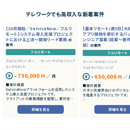
テレワークでも高収入な新着案件
【10月開始／ServiceNow／フルリ
【基本リモート/週5日】
モート】システム導入支援プロジェク
アプリ開発を牽引するバ
トにおける上流～開発リード業務
ンジニア募集（提案～要
の
案件
装）
の案件
フルリモート
フルリモート
プロジェクトリーダー
サーバーサイドエンジニア
サーバーサイドエンジニア
コンサルタント
フルスタックエンジニア
750,000
650,000
~
円
／ 月
~
円
／ 
■案件概要
■案件概要
ServiceNowプラットフォームを活用したシス
大手小売業界向けのデジタル
テム導入支援プロジェクトです。
を推進するプロジェクトです。
クライアントの業務課題を整理し、要件定義
から設計・開発・テストまで一貫して担当いた
■プロダクトやサービスの概
だきます。
・店舗向けスマホアプリおよび
詳細を見る
詳細を見る
システムの継続的なエンハン
■業務内容
す。
・顧客との要件ヒアリングおよび要件定義
・既にサービス稼働中であり、
・ServiceNowを用いた業務システムの設
年単位で新機能追加や改善を