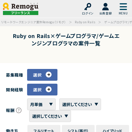
フリーランス
ログイン
会員登録
リモートワークエンジニア案件Remogu（リモグ）
Ruby on Rails
ゲームプログラマ/
Ruby on Rails×ゲームプログラマ/ゲームエ
ンジンプログラマの案件一覧
募集職種
選択
開発経験
選択
報酬
働き方
フルリモート
シフト（移行）
ハイブリッド