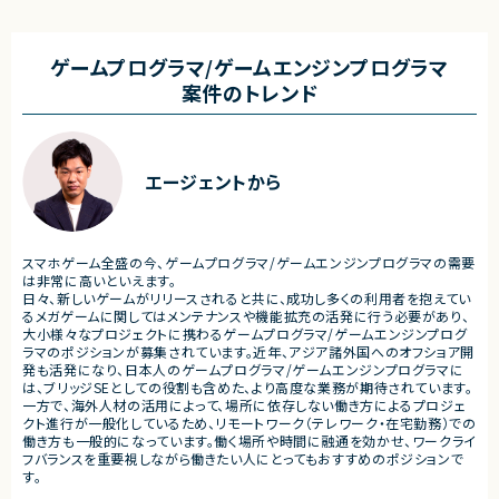
計、開発、テスト
ースしています。
・JavaScriptによるカスタマイズ開発
・ワークフロー設計および各種機能実装
■業務内容
・詳細設計書、テスト仕様書等のドキュメント
・要件整理および要件定義支
ゲームプログラマ/ゲームエンジンプログラマ
作成
・バックエンドシステムの設計
案件のトレンド
・成果物レビューおよび品質管理
・コードレビューの実施
・開発メンバーへの技術支援、進捗管理
・リリース対応および品質向
・技術課題に対する検討、提案
■体制
・ステークホルダーとの調整お
・少人数体制でのプロジェクト推進
ケーション
エージェントから
・クライアントおよび開発メンバーとのコミュ
ニケーションあり
■募集背景
・サービスの継続的な機能拡
■募集背景
募集
プロジェクト拡大に伴う増員募集
スマホゲーム全盛の今、ゲームプログラマ/ゲームエンジンプログラマの需要
■担当工程
は非常に高いといえます。
・要件定義
日々、新しいゲームがリリースされると共に、成功し多くの利用者を抱えてい
・基本設計
るメガゲームに関してはメンテナンスや機能拡充の活発に行う必要があり、
・詳細設計
大小様々なプロジェクトに携わるゲームプログラマ/ゲームエンジンプログ
・実装
ラマのポジションが募集されています。近年、アジア諸外国へのオフショア開
・テスト
発も活発になり、日本人のゲームプログラマ/ゲームエンジンプログラマに
・リリース対応
は、ブリッジSEとしての役割も含めた、より高度な業務が期待されています。
一方で、海外人材の活用によって、場所に依存しない働き方によるプロジェ
■その他補足
クト進行が一般化しているため、リモートワーク（テレワーク・在宅勤務）での
・複数ベンダーによる混成チ
働き方も一般的になっています。働く場所や時間に融通を効かせ、ワークライ
・全体約100名規模の大型プ
フバランスを重要視しながら働きたい人にとってもおすすめのポジションで
す。