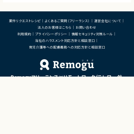
案件リクエストレシピ
よくあるご質問（フリーランス）
運営会社について
法人のお客様はこちら
お問い合わせ
利用規約
プライバシーポリシー
情報セキュリティ対策ルール
当社のハラスメント対応方針と相談窓口
育児介護等への配慮義務への対応方針と相談窓口
Remoguフリーランス×リモートワーク（テレワーク）
×ITエンジニアのジョブエージェント
「Remogu（リモグ）フリーランス」とは
Remogu（リモグ）フリーランスは、在宅勤務や地方に住んでいても東京の仕事にリモートで
携わりたいあなたのために、「希望条件に合致した仕事を営業代行として開拓する」ジョブ
エージェントです。
簡単な経歴情報と希望条件を連絡しておけば、あとは放置！
目前の仕事に専念していれば、Remogu（リモグ）のジョブエージェントが、あなたの希望に
合った仕事を探して営業活動を代行。
現在のプロジェクト終了後、スムーズに次の仕事へ移れるよう、あなたが活躍できるポジシ
ョンを開拓してきます。