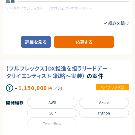
職種
契約形態
データサイエンティスト
プロジェクトマネージャー
業務委託(準委任契約)
プロジェクトリーダー
契約元
業務内容
株式会社LASSIC
【案件概要】
大阪を拠点とする大手不動産関連企業の営業システム（会計領域／Salesf
エージェントから
orceベース）開発プロジェクトにおいて、
詳細を見る
応募する
元請けチームに参画いただけるコンサルタントを募集しています。
★少人数精鋭チーム
現在、元請け側では3名が参画中です。
裁量をもってやりがいを感じながら開発を進めていきたい方におすすめで
す！
【業務内容】
エンド企業ビジネスサイドとの壁打ち・ヒアリングを通じた要件定義
★社会的意義が高い！
【フルフレックス】DX推進を担うリードデー
Salesforce を中心とした会計領域のシステム要件整理
法務DX・リーガルテック市場は急成長中で、社会的インパクトが大きいPJで
要件定義後、開発ベンダー（ブリッジSE）との連携を行い、基本設計に落とし
タサイエンティスト（戦略～実装）
の案件
す。
込み
元請けチームの一員として、上流工程におけるコンサルティング支援を実施
★キャリア価値が高い！
1,150,000
ハイブリッド型
~
円
／月
都内からのテレワーク可（月1〜2回の大阪出張あり）
AI×リーガルテックという希少な領域で専門性を磨けるうえ、
大規模言語モデルの実運用経験は、今後の市場価値が非常に高いので市場
【開発環境・技術スタック】
価値を高めることができるPJ。
開発経験
AWS
Azure
Salesforce
・Sales Cloud / Service Cloud（基本機能）
・Experience Cloud / Manufacturing Cloud（特化型）
GCP
Python
Heroku
Tensorflow
求めるスキル
【必須スキル】