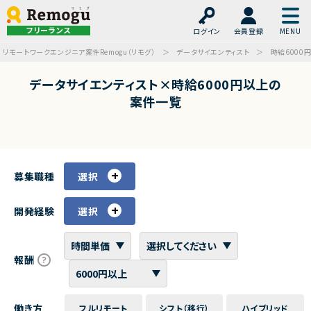
フリーランス
ログイン
会員登録
リモートワークエンジニア案件Remogu（リモグ）
データサイエンティスト
時給6000
データサイエンティスト×時給6000円以上の
案件一覧
募集職種
選択
開発経験
選択
報酬
働き方
フルリモート
シフト（移行）
ハイブリッド