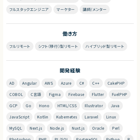
フルスタックエンジニア
マーケター
講師/メンター
働き方
フルリモート
シフト（移行）型リモート
ハイブリッド型リモート
開発経験
AD
Angular
AWS
Azure
C#
C++
CakePHP
COBOL
C言語
Figma
Firebase
Flutter
FuelPHP
GCP
Go
Hono
HTML/CSS
Illustrator
Java
JavaScript
Kotlin
Kubernetes
Laravel
Linux
MySQL
Next.js
Node.js
Nuxt.js
Oracle
Perl
Photoshop
PHP
PL/SQL
PostgreSQL
Python
R