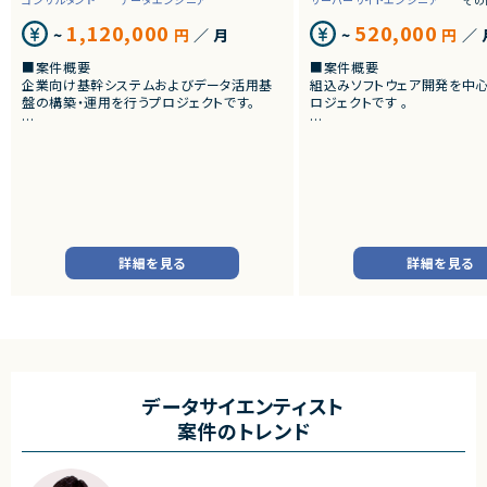
1,120,000
520,000
~
円
／ 月
~
円
／ 
■案件概要
■案件概要
企業向け基幹システムおよびデータ活用基
組込みソフトウェア開発を中
盤の構築・運用を行うプロジェクトです。
ロジェクトです 。
■プロダクトやサービスの概要
■プロダクトやサービスの概
・SAP ECC 6.0およびSAP BWからDatabri
・画像機器向けソフトウェア
cks環境へのデータ連携・移行を実施します。
・組込みLinux環境上で動作
・EOSを迎えるSAP BW環境の刷新に伴い、
およびデバイスドライバー開
既存帳票出力ロジックのリプレイスを行いま
す。
■業務内容
・組込みLinux環境における
■業務内容
バーの開発
詳細を見る
詳細を見る
・SAP BWの既存データモデルおよび帳票出
・ソフトウェア評価および不
力ロジックの調査、分析
・機能不具合および性能不具
・SAP ECC 6.0／SAP BWからDatabricks
析、修正対応
へのデータ連携方式の設計
・試験項目の追加および改善
・ETL処理の基本設計、詳細設計および設計
・テストプログラムの作成
書作成
・関連ドキュメント整備
・Databricks上での分析用データ基盤およ
び帳票出力基盤の構築
■募集背景
データサイエンティスト
・各種データ検証、テスト対応
・開発体制強化に伴う増員募
案件のトレンド
・周辺システムとのデータ連携設計および実
装支援
■担当工程
・設計 ・実装 ・テスト ・不具合
■その他補足