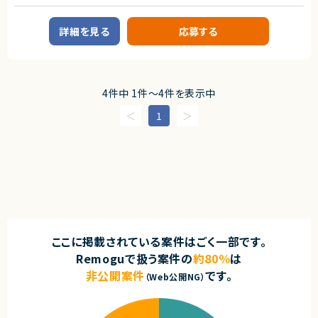
インフラエンジニア/SRE
サーバーサイドエンジニア
・データサイエンティストとしての実務5年以上
・3名以上のメンバーマネジメント、またはリードエンジニアとしての牽引経
詳細を見る
応募する
業務内容
験
・提案・要件定義・折衝などのコンサルティング実務経験（事業会社/SIer/フ
■企業概要
ァーム不問）
AI/クラウド領域におけるプロジェクト支援を行う企業です。
・統計/機械学習でビジネス課題を解決し、利益改善やコスト削減に結びつ
けた定量実績
■プロダクトやサービスの概要
・Pythonでの商用レベルのモデル実装・評価スキル
4件中 1件〜4件を表示中
・GCP（Google Cloud）を基盤としたAI/ML環境の構築および運用
・論理的で構造化されたドキュメンテーション能力（Outcomeを重視した記
述が可能）
1
■業務内容
■尚可スキル
・Vertex AIを活用した機械学習基盤の設計・構築
・コンサルティングファーム等での就業経験
・MLOpsパイプラインの設計および運用
・英語を用いたグローバル案件の推進経験
・GKE/Dockerを用いたコンテナ基盤の構築
・生成AI（LLM）やRAGのビジネス実装知見
・TerraformによるインフラIaC化
・ゼロベースでの組織立ち上げやプロセス改善の経験
・BigQueryなどを用いたデータ基盤構築
・クラウドデリバリーリードとしてプロジェクト推進
契約形態
■担当工程
業務委託(準委任契約)
・要件定義～設計～実装～運用
契約元
ここに掲載されている案件はごく一部です。
■その他補足
株式会社LASSIC
・英語環境での対応が求められる可能性あり
Remoguで扱う案件の
約80％
は
・初日のみ出社、その後リモート
非公開案件
です。
エージェントから
（Web公開NG）
求めるスキル
◎経営課題レベルから参画し、戦略～実装まで一貫して関われる上流×実
装ポジションです！
■必須スキル
◎大規模DX推進の中核として、技術だけでなくビジネスインパクト創出に貢
・外資、または英語環境での作業経験