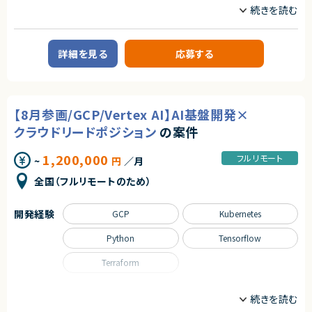
職種
・会計システム系の技術コンサル経験
データサイエンティスト
プロジェクトリーダー
・月1～2回程度大阪出張可能な方
業務内容
【尚可スキル】
詳細を見る
応募する
・Salesforce、Herokuなどの技術理解
■企業概要
・大手商社グループにおけるDX推進を担う組織
契約形態
■プロダクトやサービスの概要
・各事業部門のデータ活用を高度化し、経営・現場の意思決定を支援する分
業務委託(準委任契約)
析基盤およびAIソリューション
【8月参画/GCP/Vertex AI】AI基盤開発×
■業務内容
契約元
・各事業部門の経営課題ヒアリングとデータ活用戦略の策定
クラウドリードポジション
の案件
株式会社LASSIC
・分析計画・KPI設計、ロードマップ作成および進行管理
・データサイエンティスト/エンジニアのマネジメント、技術指導、コードレビ
1,200,000
フルリモート
エージェントから
ュー
~
円
／月
・需要予測・数理最適化など機械学習モデルの設計・実装・導入支援
★基本リモート（月1～2回大阪出張あり）
全国（フルリモートのため）
・役員・部長クラスへのレポーティングおよびビジネス提案
■募集背景
・内製化組織の急速な拡大に伴い、高度な技術とビジネス両面でリードでき
開発経験
GCP
Kubernetes
る人材が不足しているため
■担当工程
・要件定義、基本設計、詳細設計、実装
Python
Tensorflow
■その他補足
・週1～2回程度の出社または客先訪問あり（終日常駐なし）
Terraform
・商談成立から参画まで約2週間想定
職種
求めるスキル
データサイエンティスト
プロジェクトマネージャー
■必須スキル