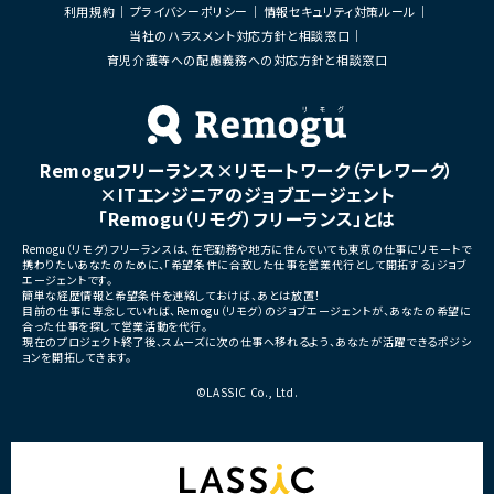
利用規約
プライバシーポリシー
情報セキュリティ対策ルール
当社のハラスメント対応方針と相談窓口
育児介護等への配慮義務への対応方針と相談窓口
Remoguフリーランス×リモートワーク（テレワーク）
×ITエンジニアのジョブエージェント
「Remogu（リモグ）フリーランス」とは
Remogu（リモグ）フリーランスは、在宅勤務や地方に住んでいても東京の仕事にリモートで
携わりたいあなたのために、「希望条件に合致した仕事を営業代行として開拓する」ジョブ
エージェントです。
簡単な経歴情報と希望条件を連絡しておけば、あとは放置！
目前の仕事に専念していれば、Remogu（リモグ）のジョブエージェントが、あなたの希望に
合った仕事を探して営業活動を代行。
現在のプロジェクト終了後、スムーズに次の仕事へ移れるよう、あなたが活躍できるポジシ
ョンを開拓してきます。
©LASSIC Co., Ltd.