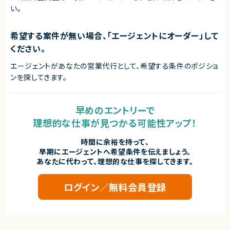
最適です！
い。
◎GCP環境での高度なインフラ設計・運用スキルを伸ばせます！
◎リモート中心で柔軟な働き方が可能です！
希望する案件が無い場合、「エージェントにオーダー」して
ください。
エージェントがあなたの営業代行として、希望する条件のポジショ
ンを探してきます。
早めのエントリーで
理想的な仕事が見つかる可能性アップ！
時間に余裕を持って、
早期にエージェントへ希望条件を伝えましょう。
あなたに代わって、理想的な仕事を探してきます。
ログイン／無料会員登録