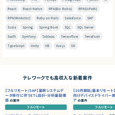
React
React Native
RPA(Biz Robo)
RPA(UiPath)
RPA(WinActor)
Ruby on Rails
Salesforce
SAP
Scala
Spring
Spring Boot
SQL
SQL Server
Swift
Symfony
Tableau
Tensorflow
Terraform
TypeScript
Unity
VB
Vue.js
XD
テレワークでも高収入な新着案件
【フルリモート/SAP】基幹システムデ
【10月開始/基本リモート
ータ移行に伴うETL設計・分析基盤構
向けデバイスドライバー
築
ア
の案件
の案件
フルリモート
フルリモート
コンサルタント
データエンジニア
サーバーサイドエンジニア
その