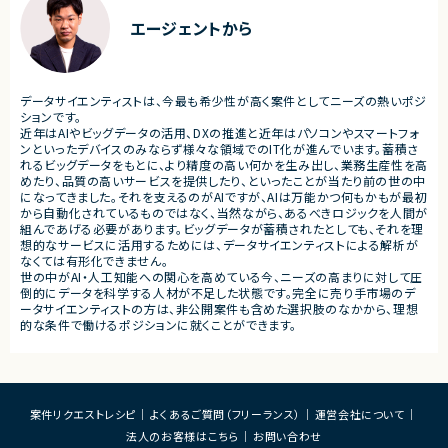
・フルリモート勤務 （初日のみ目黒へ出社）
■その他補足
エージェントから
・テレワーク主体での勤務で
・状況に応じて新横浜または
いへの出社が発生する可能性
・長期参画が見込まれる案件
データサイエンティストは、今最も希少性が高く案件としてニーズの熱いポジ
ションです。
近年はAIやビッグデータの活用、DXの推進と近年はパソコンやスマートフォ
ンといったデバイスのみならず様々な領域でのIT化が進んでいます。蓄積さ
れるビッグデータをもとに、より精度の高い何かを生み出し、業務生産性を高
めたり、品質の高いサービスを提供したり、といったことが当たり前の世の中
になってきました。それを支えるのがAIですが、AIは万能かつ何もかもが最初
から自動化されているものではなく、当然ながら、あるべきロジックを人間が
組んであげる必要があります。ビッグデータが蓄積されたとしても、それを理
想的なサービスに活用するためには、データサイエンティストによる解析が
なくては有形化できません。
世の中がAI・人工知能への関心を高めている今、ニーズの高まりに対して圧
倒的にデータを科学する人材が不足した状態です。完全に売り手市場のデ
ータサイエンティストの方は、非公開案件も含めた選択肢のなかから、理想
的な条件で働けるポジションに就くことができます。
案件リクエストレシピ
よくあるご質問（フリーランス）
運営会社について
法人のお客様はこちら
お問い合わせ