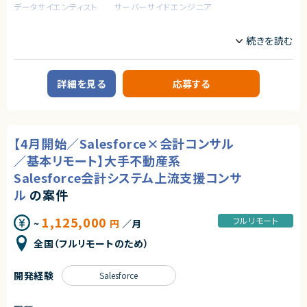
データサイエンティスト
サーバーサイドエンジニア
業務内容
【企業概要】
テクノロジーを活用し、法務業務の効率化・自動化を推進するリーガルテッ
ク企業。
詳細を見る
応募する
【業務内容】
生成AIや大規模言語モデルの応用に関する開発及び運用
・既存サービスにおけるユーザー履歴データを用いた基礎集計や応用分析
・生成AIや大規模言語モデルを利用したリーガルテックプロダクトの新規機
能の開発及び評価
【4月開始／Salesforce×会計コンサル
・生成AIや大規模言語モデル以外の数理最適化手法を用いたリーガルテック
プロダクトの新規機能に関する企画提案
／基本リモート】大手不動産系
・既存プロダクトAIの保守運用および改善
Salesforce会計システム上流支援コンサ
求めるスキル
ル
の案件
【必須スキル】
・AIを活用してWebアプリケーションを開発した経験
1,125,000
フルリモート
~
円
／月
・自然言語処理を使用したモデル開発などの業務経験
・FastAPI の使用した開発経験
全国（フルリモートのため）
・Rust、C#、Java、Goなどの静的型付け言語の経験
・Gitを用いたチーム開発経験
開発経験
Salesforce
【歓迎スキル】
・Snowflakeなどクラウドデータプラットフォームを用いた分析開発経験