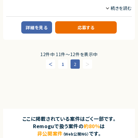
TypeScript
■必須スキル
・AI駆動開発のご経験
職種
・COBOLの経験
・モダナイゼーションのご経験
CTO/VPoE/テックリード
サーバーサイドエンジニア
・コーディングスキル
詳細を見る
応募する
AI/LLM/機械学習エンジニア
・要件定義フェーズのご経験（顧客折衝等も含む）
業務内容
■尚可スキル
■案件概要
・PL経験
・施設運営事業者向けの業務支援システム開発プロジェクトです。
・テックリード経験
12件中 11件〜12件を表示中
■プロダクトやサービスの概要
■求める人柄
1
2
・業務効率化を目的としたBtoB向けAI活用サービスのPoC開発
・主体的に推進できる方
・チャットアプリと連携し、AIによる検索支援機能を提供
・顧客折衝を円滑に進められる方
・キーワード検索とベクトル検索を活用した探索機能を実装
・技術選定やリード経験を活かしたい方
■業務内容
契約形態
・AWSサーバレスアーキテクチャの設計
業務委託(準委任契約)
・フロントエンド、バックエンド、インフラを含む技術選定
・PostgreSQLを利用したDB設計
契約元
・マルチドメイン、マルチテナント設計
・LLMおよびベクトル検索機能の設計、実装
株式会社LASSIC
・画像アップロード、画像解析処理の設計
ここに掲載されている案件はごく一部です。
・Amazon SQSを利用した非同期処理基盤の設計
エージェントから
・IaC、CI/CD環境の構築
Remoguで扱う案件の
約80％
は
◎ AI活用とモダナイゼーションの両方を経験できる、市場価値向上につな
・負荷試験およびAuto Scaling設計
非公開案件
です。
がるプロジェクトです！
（Web公開NG）
・コードレビュー