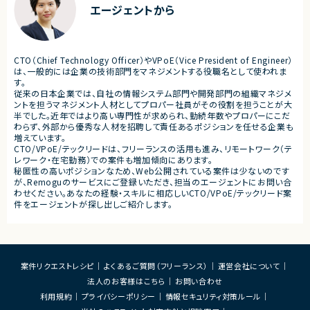
ケーション
エージェントから
・クライアントおよび開発メンバーとのコミュ
ニケーションあり
■募集背景
・サービスの継続的な機能拡
■募集背景
募集
プロジェクト拡大に伴う増員募集
CTO（Chief Technology Officer）やVPoE（Vice President of Engineer）
■担当工程
は、一般的には企業の技術部門をマネジメントする役職名として使われま
・要件定義
す。
・基本設計
従来の日本企業では、自社の情報システム部門や開発部門の組織マネジメ
・詳細設計
ントを担うマネジメント人材としてプロパー社員がその役割を担うことが大
・実装
半でした。近年ではより高い専門性が求められ、勤続年数やプロパーにこだ
・テスト
わらず、外部から優秀な人材を招聘して責任あるポジションを任せる企業も
・リリース対応
増えています。
CTO/VPoE/テックリードは、フリーランスの活用も進み、リモートワーク（テ
■その他補足
レワーク・在宅勤務）での案件も増加傾向にあります。
・複数ベンダーによる混成チ
秘匿性の高いポジションなため、Web公開されている案件は少ないのです
・全体約100名規模の大型プ
が、Remoguのサービスにご登録いただき、担当のエージェントにお問い合
わせください。あなたの経験・スキルに相応しいCTO/VPoE/テックリード案
件をエージェントが探し出しご紹介します。
案件リクエストレシピ
よくあるご質問（フリーランス）
運営会社について
法人のお客様はこちら
お問い合わせ
利用規約
プライバシーポリシー
情報セキュリティ対策ルール