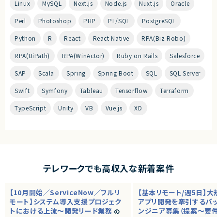
Linux
MySQL
Next.js
Node.js
Nuxt.js
Oracle
Perl
Photoshop
PHP
PL/SQL
PostgreSQL
Python
R
React
React Native
RPA(Biz Robo)
RPA(UiPath)
RPA(WinActor)
Ruby on Rails
Salesforce
SAP
Scala
Spring
Spring Boot
SQL
SQL Server
Swift
Symfony
Tableau
Tensorflow
Terraform
TypeScript
Unity
VB
Vue.js
XD
テレワークでも高収入な新着案件
【10月開始／ServiceNow／フルリ
【基本リモート/週5日】
モート】システム導入支援プロジェク
アプリ開発を牽引するバ
トにおける上流～開発リード業務
ンジニア募集（提案～要
の