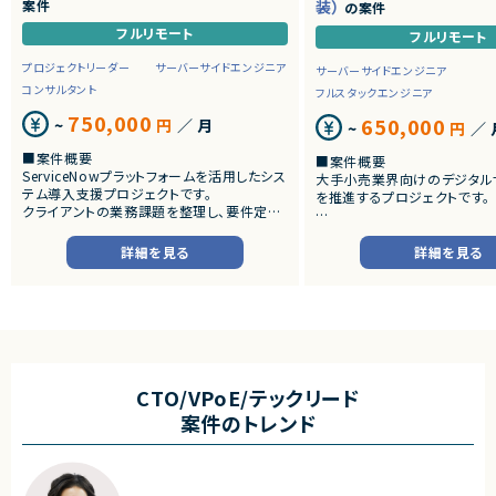
案件
装）
の案件
フルリモート
フルリモート
プロジェクトリーダー
サーバーサイドエンジニア
サーバーサイドエンジニア
コンサルタント
フルスタックエンジニア
750,000
650,000
~
円
／ 月
~
円
／ 
■案件概要
■案件概要
ServiceNowプラットフォームを活用したシス
大手小売業界向けのデジタル
テム導入支援プロジェクトです。
を推進するプロジェクトです。
クライアントの業務課題を整理し、要件定義
から設計・開発・テストまで一貫して担当いた
■プロダクトやサービスの概
だきます。
・店舗向けスマホアプリおよび
詳細を見る
詳細を見る
システムの継続的なエンハン
■業務内容
す。
・顧客との要件ヒアリングおよび要件定義
・既にサービス稼働中であり、
・ServiceNowを用いた業務システムの設
年単位で新機能追加や改善を
計、開発、テスト
ースしています。
・JavaScriptによるカスタマイズ開発
・ワークフロー設計および各種機能実装
■業務内容
・詳細設計書、テスト仕様書等のドキュメント
・要件整理および要件定義支
CTO/VPoE/テックリード
作成
・バックエンドシステムの設計
案件のトレンド
・成果物レビューおよび品質管理
・コードレビューの実施
・開発メンバーへの技術支援、進捗管理
・リリース対応および品質向
・技術課題に対する検討、提案
■体制
・ステークホルダーとの調整お
・少人数体制でのプロジェクト推進