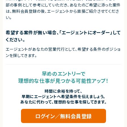
・要件が変化するPoC開発を柔軟に進められる方
部の事例として参考にしていただき、
あなたのご希望に添った案件
・技術的な選択肢とトレードオフを整理して意思決定できる方
は、無料会員登録の後、エージェントから直接ご紹介させてくださ
・指示を待つだけでなく、要件や設計について主体的に提案できる方
い。
・小規模チームで担当領域を限定せずに動ける方
・技術的な課題やリスクを早い段階で共有できる方
・AIの精度だけでなく、コスト、レスポンス速度、運用性を考慮できる方
・エンド企業やプロジェクトメンバーと円滑に連携できる方
希望する案件が無い場合、「エージェントにオーダー」して
ください。
契約形態
業務委託(準委任契約)
エージェントがあなたの営業代行として、希望する条件のポジショ
ンを探してきます。
契約元
株式会社LASSIC
早めのエントリーで
エージェントから
理想的な仕事が見つかる可能性アップ！
◎生成AI・LLM・ベクトル検索を活用した新規サービス立ち上げフェーズにTe
ch Leadとして参画できます！
◎アーキテクチャ設計から技術選定、開発推進まで幅広い裁量を持ってプロ
時間に余裕を持って、
ジェクトをリードできます！
早期にエージェントへ希望条件を伝えましょう。
◎サーバレス、マルチテナント、認証認可、非同期処理などモダンな技術課題
あなたに代わって、理想的な仕事を探してきます。
に携われます！
◎小規模チームならではの開発スピード感があり、技術的意思決定に深く関
与できます！
ログイン／無料会員登録
◎フルリモート環境で全国から参画可能なため、柔軟な働き方を実現できま
す！