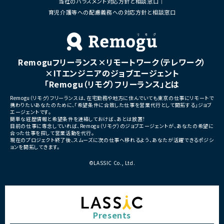
当社のハラスメント対応方針と相談窓口
育児介護等への配慮義務への対応方針と相談窓口
Remoguフリーランス×リモートワーク（テレワーク）
×ITエンジニアのジョブエージェント
「Remogu（リモグ）フリーランス」とは
Remogu（リモグ）フリーランスは、在宅勤務や地方に住んでいても東京の仕事にリモートで
携わりたいあなたのために、「希望条件に合致した仕事を営業代行として開拓する」ジョブ
エージェントです。
簡単な経歴情報と希望条件を連絡しておけば、あとは放置！
目前の仕事に専念していれば、Remogu（リモグ）のジョブエージェントが、あなたの希望に
合った仕事を探して営業活動を代行。
現在のプロジェクト終了後、スムーズに次の仕事へ移れるよう、あなたが活躍できるポジシ
ョンを開拓してきます。
©LASSIC Co., Ltd.
Presents