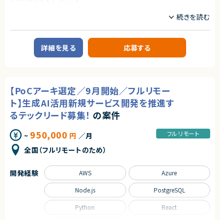
サーバーサイドエンジニア
業務内容
■案件概要
生産管理システムのモダナイゼーションプロジェクトにおいて、既存COBOL
資産の解析から新システムへの移行までを担当いただきます。
詳細を見る
応募する
開発においては生成AI・AI開発支援ツールを積極活用し、生産性向上と品質
向上を実現することを目的としています。
2026年9月より本格始動予定の大型プロジェクトであり、PL・テックリード
として案件推進いただける方を募集しています。
【PoCアーキ選定／9月開始／フルリモー
■業務内容
・既存COBOLシステムの調査、資産分析
ト】生成AI活用新規サービス開発を推進す
・AIツールを活用したソースコード解析・設計支援
るテックリード募集！
の案件
・モダナイゼーション方針策定および技術選定支援
・要件定義、顧客折衝、各種レビュー対応
・基本設計および開発推進
950,000
フルリモート
~
円
／月
・移行後システムのテスト計画、品質改善支援
・プロジェクト全体の技術リードおよびメンバーサポート
全国（フルリモートのため）
■担当工程
・要件定義
開発経験
AWS
Azure
・基本設計
・詳細設計
Node.js
PostgreSQL
・実装
・テスト
Python
React
求めるスキル