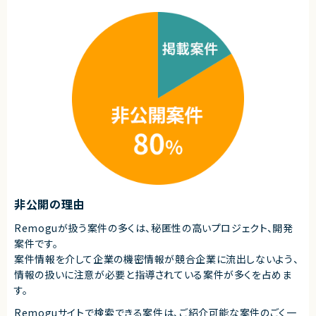
◎ 要件定義から開発推進まで担当でき、上流工程の経験をさらに伸ばせま
・技術課題やリスクの整理、解決
す！
・顧客との技術的な調整
◎ PL・テックリードとして裁量を持ちながらプロジェクト推進に携われま
・Full Stack Engineerの技術支援
す！
◎ 大規模なレガシーシステム刷新に関われるため、モダナイゼーション経験
■募集背景
を活かしたい方におすすめです！
・新規AIサービスのPoC開発に伴う体制強化
■担当工程
・要件定義 ・基本設計 ・詳細設計 ・実装 ・テスト ・リリース
求めるスキル
■必須スキル
・AWSを利用したサーバレスシステムの設計・開発経験
・リレーショナルデータベース設計経験 ・認証・認可およびマルチテナント設
計の経験
・LLM APIをプロダクトに組み込んだご経験
・RAGやベクトル検索を利用したアプリケーション開発経験
非公開の理由
・IaC、CI/CD、負荷対策を含む本番運用を考慮したシステム設計経験
・小規模チームで技術的な意思決定を行い、開発を推進した経験
※日本語ネイティブレベルでのコミュニケーション能力を必須とします。
Remoguが扱う案件の多くは、秘匿性の高いプロジェクト、開発
案件です。
■尚可スキル
案件情報を介して企業の機密情報が競合企業に流出しないよう、
・Azure AI Foundryや画像解析・マルチモーダルAIの利用経験
・LINE Messaging APIまたはWebhookを利用した開発経験
情報の扱いに注意が必要と指導されている案件が多くを占めま
・Amazon SQSを利用した非同期処理基盤の設計経験
す。
・BtoB向けサービスやPoC・新規サービスの立ち上げ経験
Remoguサイトで検索できる案件は、ご紹介可能な案件のごく一
■求める人物像