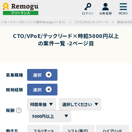
フリーランス
ログイン
会員登録
リモートワークエンジニア案件Remogu（リモグ）
CTO/VPoE/テックリード
時給500
CTO/VPoE/テックリード×時給5000円以上
の案件一覧 -2ページ目
募集職種
選択
開発経験
選択
報酬
働き方
フルリモート
シフト（移行）
ハイブリッド