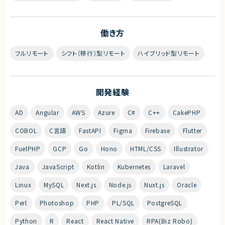
働き方
フルリモート
シフト（移行）型リモート
ハイブリッド型リモート
開発経験
AD
Angular
AWS
Azure
C#
C++
CakePHP
COBOL
C言語
FastAPI
Figma
Firebase
Flutter
FuelPHP
GCP
Go
Hono
HTML/CSS
Illustrator
Java
JavaScript
Kotlin
Kubernetes
Laravel
Linux
MySQL
Next.js
Node.js
Nuxt.js
Oracle
Perl
Photoshop
PHP
PL/SQL
PostgreSQL
Python
R
React
React Native
RPA(Biz Robo)