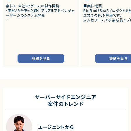
案件１：自社ARゲームの試作開発
■案件概要
・実写ARを使った町中でリアルアドベンチャ
BtoB向けSaaSプロダクト
ーゲームのシステム開発
企業でのPdM募集です。
少人数チームで事業成長とプ
案件２：受託Web3 AR案件のクライアント開
向上を推進しています。
発
・アートとARをつかったWeb3案件
■プロダクトやサービスの概
・AI活用の業務効率化サービ
・ワークフロー管理サービス
・業務管理サービス
・オンライン認証関連サービス
・新規サービス開発プロジェク
詳細を見る
詳細を見る
■業務内容
・担当プロダクトの課題設定、
・仕様策定、要件定義、開発デ
・開発からリリース後の改善
・ユーザーインタビューおよ
析
・仮説立案、検証、優先順位付
サーバーサイドエンジニア
・KPI設計、ロードマップ策定
案件のトレンド
・エンジニア、デザイナー、CS、
ィングとの連携推進
■募集背景
・既存サービス拡大および新
エージェントから
化に伴う体制増強