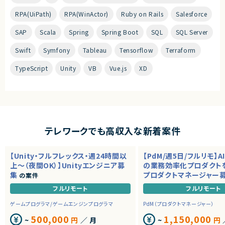
RPA(UiPath)
RPA(WinActor)
Ruby on Rails
Salesforce
SAP
Scala
Spring
Spring Boot
SQL
SQL Server
Swift
Symfony
Tableau
Tensorflow
Terraform
TypeScript
Unity
VB
Vue.js
XD
テレワークでも高収入な新着案件
【Unity・フルフレックス・週24時間以
【PdM/週5日/フルリモ】A
上～（夜間OK）】Unityエンジニア募
の業務効率化プロダクト
集
プロダクトマネージャー
の案件
フルリモート
フルリモート
ゲームプログラマ/ゲームエンジンプログラマ
PdM（プロダクトマネージャー）
500,000
1,150,000
~
円
／ 月
~
円