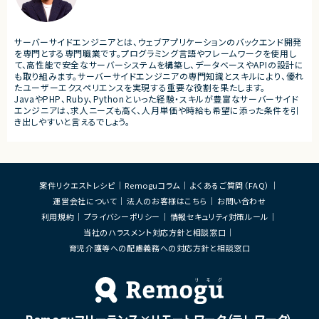
■担当工程
・要件定義
・仕様設計
サーバーサイドエンジニアとは、ウェブアプリケーションのバックエンド開発
・プロダクト企画
を専門とする専門職業です。プログラミング言語やフレームワークを使用し
・開発推進
て、高性能で安全なサーバーシステムを構築し、データベースやAPIの設計に
・運用改善
も取り組みます。サーバーサイドエンジニアの専門知識とスキルにより、優れ
たユーザーエクスペリエンスを実現する重要な役割を果たします。
■その他補足
JavaやPHP、Ruby、Pythonといった経験・スキルが豊富なサーバーサイド
・フルリモート勤務可能
エンジニアは、求人ニーズも高く、人月単価や時給も希望に添った条件を引
・10:15から朝会あり
き出しやすいと言えるでしょう。
・長期参画前提案件
案件リクエストレシピ
Remoguコラム
よくあるご質問（FAQ）
運営会社について
法人のお客様はこちら
お問い合わせ
利用規約
プライバシーポリシー
情報セキュリティ対策ルール
当社のハラスメント対応方針と相談窓口
育児介護等への配慮義務への対応方針と相談窓口