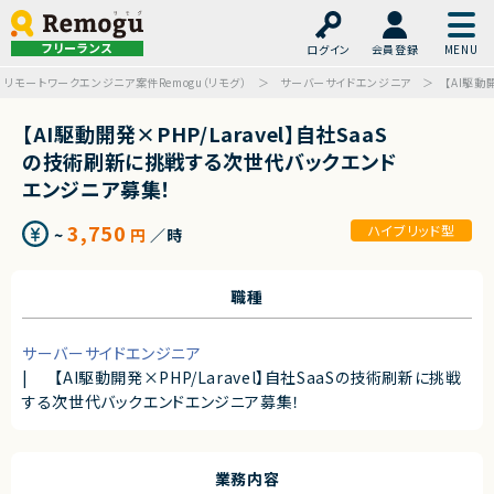
フリーランス
ログイン
会員登録
リモートワークエンジニア案件Remogu（リモグ）
サーバーサイドエンジニア
【AI駆動
【AI駆動開発×PHP/Laravel】自社SaaS
の技術刷新に挑戦する次世代バックエンド
エンジニア募集！
3,750
ハイブリッド型
~
円
／時
職種
サーバーサイドエンジニア
|
【AI駆動開発×PHP/Laravel】自社SaaSの技術刷新に挑戦
する次世代バックエンドエンジニア募集！
業務内容