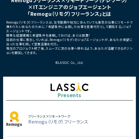
Remoguフリーランス×リモートワーク（テレワーク）
×ITエンジニアのジョブエージェント
「Remogu（リモグ）フリーランス」とは
Remogu（リモグ）フリーランスは、在宅勤務や地方に住んでいても東京の仕事にリモートで
携わりたいあなたのために、「希望条件に合致した仕事を営業代行として開拓する」ジョブ
エージェントです。
簡単な経歴情報と希望条件を連絡しておけば、あとは放置！
目前の仕事に専念していれば、Remogu（リモグ）のジョブエージェントが、あなたの希望に
合った仕事を探して営業活動を代行。
現在のプロジェクト終了後、スムーズに次の仕事へ移れるよう、あなたが活躍できるポジシ
ョンを開拓してきます。
©LASSIC Co., Ltd.
Presents
フリーランス×リモートワーク
Remogu（リモグ）フリーランス