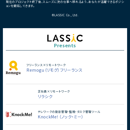
現在のプロジェクト終了後、スムーズに次の仕事へ移れるよう、あなたが活躍できるポジシ
ョンを開拓してきます。
©LASSIC Co., Ltd.
Presents
フリーランス×リモートワーク
Remogu（リモグ）フリーランス
正社員×リモートワーク
リラシク
テレワークの勤怠管理・監視・タスク管理ツール
KnockMe！（ノック・ミー）