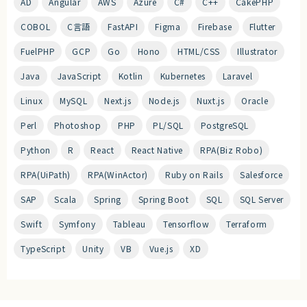
AD
Angular
AWS
Azure
C#
C++
CakePHP
COBOL
C言語
FastAPI
Figma
Firebase
Flutter
FuelPHP
GCP
Go
Hono
HTML/CSS
Illustrator
Java
JavaScript
Kotlin
Kubernetes
Laravel
Linux
MySQL
Next.js
Node.js
Nuxt.js
Oracle
Perl
Photoshop
PHP
PL/SQL
PostgreSQL
Python
R
React
React Native
RPA(Biz Robo)
RPA(UiPath)
RPA(WinActor)
Ruby on Rails
Salesforce
SAP
Scala
Spring
Spring Boot
SQL
SQL Server
Swift
Symfony
Tableau
Tensorflow
Terraform
TypeScript
Unity
VB
Vue.js
XD