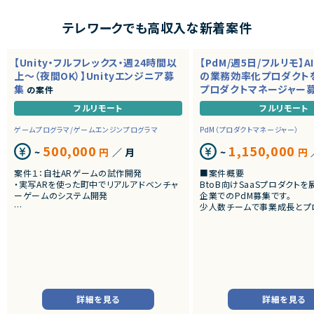
テレワークでも高収入な新着案件
【Unity・フルフレックス・週24時間以
【PdM/週5日/フルリモ】A
上～（夜間OK）】Unityエンジニア募
の業務効率化プロダクト
集
プロダクトマネージャー
の案件
フルリモート
フルリモート
ゲームプログラマ/ゲームエンジンプログラマ
PdM（プロダクトマネージャー）
500,000
1,150,000
~
円
／ 月
~
円
案件１：自社ARゲームの試作開発
■案件概要
・実写ARを使った町中でリアルアドベンチャ
BtoB向けSaaSプロダクト
ーゲームのシステム開発
企業でのPdM募集です。
少人数チームで事業成長とプ
案件２：受託Web3 AR案件のクライアント開
向上を推進しています。
発
・アートとARをつかったWeb3案件
■プロダクトやサービスの概
・AI活用の業務効率化サービ
・ワークフロー管理サービス
・業務管理サービス
・オンライン認証関連サービス
・新規サービス開発プロジェク
詳細を見る
詳細を見る