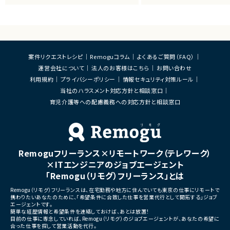
■業務内容
・担当プロダクトの課題設定、
・仕様策定、要件定義、開発デ
・開発からリリース後の改善
・ユーザーインタビューおよ
析
・仮説立案、検証、優先順位付
案件リクエストレシピ
Remoguコラム
よくあるご質問（FAQ）
・KPI設計、ロードマップ策定
運営会社について
法人のお客様はこちら
お問い合わせ
・エンジニア、デザイナー、CS、
ィングとの連携推進
利用規約
プライバシーポリシー
情報セキュリティ対策ルール
当社のハラスメント対応方針と相談窓口
■募集背景
育児介護等への配慮義務への対応方針と相談窓口
・既存サービス拡大および新
化に伴う体制増強
■担当工程
・要件定義
・仕様設計
Remoguフリーランス×リモートワーク（テレワーク）
・プロダクト企画
・開発推進
×ITエンジニアのジョブエージェント
・運用改善
「Remogu（リモグ）フリーランス」とは
■その他補足
Remogu（リモグ）フリーランスは、在宅勤務や地方に住んでいても東京の仕事にリモートで
・フルリモート勤務可能
携わりたいあなたのために、「希望条件に合致した仕事を営業代行として開拓する」ジョブ
・10:15から朝会あり
エージェントです。
・長期参画前提案件
簡単な経歴情報と希望条件を連絡しておけば、あとは放置！
目前の仕事に専念していれば、Remogu（リモグ）のジョブエージェントが、あなたの希望に
合った仕事を探して営業活動を代行。