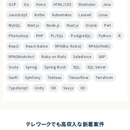
GCP
Go
Hono
HTML/CSS
Illustrator
Java
JavaScript
Kotlin
Kubernetes
Laravel
Linux
MySQL
Next.js
Node.js
Nuxt.js
Oracle
Perl
Photoshop
PHP
PL/SQL
PostgreSQL
Python
R
React
React Native
RPA(Biz Robo)
RPA(UiPath)
RPA(WinActor)
Ruby on Rails
Salesforce
SAP
Scala
Spring
Spring Boot
SQL
SQL Server
Swift
Symfony
Tableau
Tensorflow
Terraform
TypeScript
Unity
VB
Vue.js
XD
テレワークでも高収入な新着案件