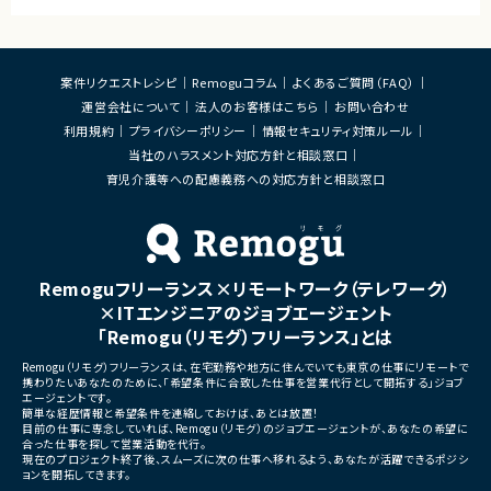
案件リクエストレシピ
Remoguコラム
よくあるご質問（FAQ）
運営会社について
法人のお客様はこちら
お問い合わせ
利用規約
プライバシーポリシー
情報セキュリティ対策ルール
当社のハラスメント対応方針と相談窓口
育児介護等への配慮義務への対応方針と相談窓口
Remoguフリーランス×リモートワーク（テレワーク）
×ITエンジニアのジョブエージェント
「Remogu（リモグ）フリーランス」とは
Remogu（リモグ）フリーランスは、在宅勤務や地方に住んでいても東京の仕事にリモートで
携わりたいあなたのために、「希望条件に合致した仕事を営業代行として開拓する」ジョブ
エージェントです。
簡単な経歴情報と希望条件を連絡しておけば、あとは放置！
目前の仕事に専念していれば、Remogu（リモグ）のジョブエージェントが、あなたの希望に
合った仕事を探して営業活動を代行。
現在のプロジェクト終了後、スムーズに次の仕事へ移れるよう、あなたが活躍できるポジシ
ョンを開拓してきます。