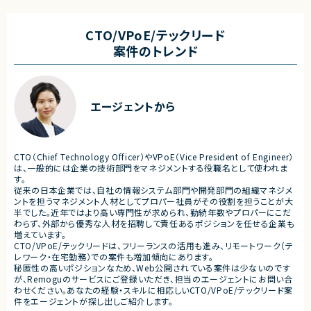
書作成
・関連ドキュメント整備
・Databricks上での分析用データ基盤およ
び帳票出力基盤の構築
■募集背景
CTO/VPoE/テックリード
・各種データ検証、テスト対応
・開発体制強化に伴う増員募
案件のトレンド
・周辺システムとのデータ連携設計および実
装支援
■担当工程
・設計 ・実装 ・テスト ・不具合
■その他補足
・フルリモート勤務 （初日のみ目黒へ出社）
■その他補足
エージェントから
・テレワーク主体での勤務で
・状況に応じて新横浜または
いへの出社が発生する可能性
・長期参画が見込まれる案件
CTO（Chief Technology Officer）やVPoE（Vice President of Engineer）
は、一般的には企業の技術部門をマネジメントする役職名として使われま
す。
従来の日本企業では、自社の情報システム部門や開発部門の組織マネジメ
ントを担うマネジメント人材としてプロパー社員がその役割を担うことが大
半でした。近年ではより高い専門性が求められ、勤続年数やプロパーにこだ
わらず、外部から優秀な人材を招聘して責任あるポジションを任せる企業も
増えています。
CTO/VPoE/テックリードは、フリーランスの活用も進み、リモートワーク（テ
レワーク・在宅勤務）での案件も増加傾向にあります。
秘匿性の高いポジションなため、Web公開されている案件は少ないのです
が、Remoguのサービスにご登録いただき、担当のエージェントにお問い合
わせください。あなたの経験・スキルに相応しいCTO/VPoE/テックリード案
件をエージェントが探し出しご紹介します。