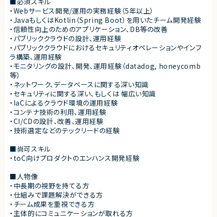
■必須スキル
・Webサービス開発/運用の実務経験（5年以上）
・JavaもしくはKotlin（Spring Boot）を用いたチーム開発経験
・信頼性向上のためのアプリケーション、DB等の改善
・パブリッククラウドの設計、運用経験
・パブリッククラウドにおけるセキュリティオペレーションやインフ
ラ構築、運用経験
・モニタリングの設計、開発、運用経験（datadog, honeycomb
等）
・ネットワーク、データベースに関する深い知識
・セキュリティに関する深い、もしくは 幅広い知識
・IaCによるクラウド環境の運用経験
・コンテナ技術の利用、運用経験
・CI/CDの設計、改善、運用経験
・技術選定などのテックリードの経験
■尚可スキル
・toC向けプロダクトのエンハンス開発経験
■人物像
・中長期の視野を持てる方
・仕組みで課題解決ができる方
・チーム成果を重視できる方
・主体的にコミュニケーションが取れる方