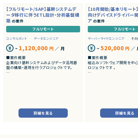
【フルリモート/SAP】基幹システムデ
【10月開始/基本リモート
ータ移行に伴うETL設計・分析基盤構
向けデバイスドライバー
築
ア
の案件
の案件
フルリモート
フルリモート
コンサルタント
データエンジニア
サーバーサイドエンジニア
その
1,120,000
520,000
~
円
／ 月
~
円
／ 
■案件概要
■案件概要
企業向け基幹システムおよびデータ活用基
組込みソフトウェア開発を中
盤の構築・運用を行うプロジェクトです。
ロジェクトです 。
■プロダクトやサービスの概要
■プロダクトやサービスの概
・SAP ECC 6.0およびSAP BWからDatabri
・画像機器向けソフトウェア
cks環境へのデータ連携・移行を実施します。
・組込みLinux環境上で動作
・EOSを迎えるSAP BW環境の刷新に伴い、
およびデバイスドライバー開
既存帳票出力ロジックのリプレイスを行いま
す。
■業務内容
・組込みLinux環境における
■業務内容
バーの開発
詳細を見る
詳細を見る
・SAP BWの既存データモデルおよび帳票出
・ソフトウェア評価および不
力ロジックの調査、分析
・機能不具合および性能不具
・SAP ECC 6.0／SAP BWからDatabricks
析、修正対応
へのデータ連携方式の設計
・試験項目の追加および改善
・ETL処理の基本設計、詳細設計および設計
・テストプログラムの作成