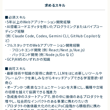
求めるスキル
■必須スキル
・5年以上のWebアプリケーション開発経験
・AI搭載コードエディタを用いたプログラミングまたはバイブコー
ディング経験
（例：Claude Code, Codex, Gemini CLI, GitHub Copilotな
ど）
・フルスタックでのWebアプリケーション開発経験
‐フロントエンド開発（例：React/Next.js/Vue.js）
‐バックエンド開発（例：Node.js/Go など）
・GCP/AWSのいずれかの知識
■尚可スキル
・最新技術や知識の習得に貪欲で、LLMをはじめ新しいツールや
フレームワークを楽しみながらキャッチアップできる学習意欲・好
奇心
・オープンかつ素直なコミュニケーションを大事にし、職種や立場
の垣根を越えて協調できる推進力
・急成長中のスタートアップで、世の中に価値のあるプロダクトを
増やし、社会的なインパクトのある事業に携わりたい方
・プロダクトの価値最大化のためにPoC段階から積極的に携わ