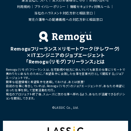
・成果物レビューおよび品質管理
・コードレビューの実施
・開発メンバーへの技術支援、進捗管理
・リリース対応および品質向
利用規約
プライバシーポリシー
情報セキュリティ対策ルール
・技術課題に対する検討、提案
当社のハラスメント対応方針と相談窓口
■体制
・ステークホルダーとの調整お
・少人数体制でのプロジェクト推進
育児介護等への配慮義務への対応方針と相談窓口
ケーション
・クライアントおよび開発メンバーとのコミュ
ニケーションあり
■募集背景
・サービスの継続的な機能拡
■募集背景
募集
プロジェクト拡大に伴う増員募集
Remoguフリーランス×リモートワーク（テレワーク）
■担当工程
・要件定義
×ITエンジニアのジョブエージェント
・基本設計
「Remogu（リモグ）フリーランス」とは
・詳細設計
・実装
Remogu（リモグ）フリーランスは、在宅勤務や地方に住んでいても東京の仕事にリモートで
・テスト
携わりたいあなたのために、「希望条件に合致した仕事を営業代行として開拓する」ジョブ
・リリース対応
エージェントです。
簡単な経歴情報と希望条件を連絡しておけば、あとは放置！
■その他補足
目前の仕事に専念していれば、Remogu（リモグ）のジョブエージェントが、あなたの希望に
合った仕事を探して営業活動を代行。
・複数ベンダーによる混成チ
現在のプロジェクト終了後、スムーズに次の仕事へ移れるよう、あなたが活躍できるポジシ
・全体約100名規模の大型プ
ョンを開拓してきます。
©LASSIC Co., Ltd.