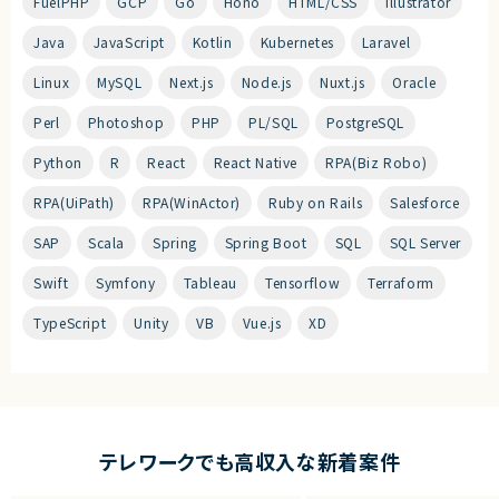
FuelPHP
GCP
Go
Hono
HTML/CSS
Illustrator
Java
JavaScript
Kotlin
Kubernetes
Laravel
Linux
MySQL
Next.js
Node.js
Nuxt.js
Oracle
Perl
Photoshop
PHP
PL/SQL
PostgreSQL
Python
R
React
React Native
RPA(Biz Robo)
RPA(UiPath)
RPA(WinActor)
Ruby on Rails
Salesforce
SAP
Scala
Spring
Spring Boot
SQL
SQL Server
Swift
Symfony
Tableau
Tensorflow
Terraform
TypeScript
Unity
VB
Vue.js
XD
テレワークでも高収入な新着案件