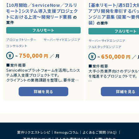
【10月開始／ServiceNow／フルリ
【基本リモート/週5日】
モート】システム導入支援プロジェク
アプリ開発を牽引するバ
トにおける上流～開発リード業務
ンジニア募集（提案～要
の
案件
装）
の案件
フルリモート
フルリモート
プロジェクトリーダー
サーバーサイドエンジニア
サーバーサイドエンジニア
コンサルタント
フルスタックエンジニア
750,000
650,000
~
円
／ 月
~
円
／ 
■案件概要
■案件概要
ServiceNowプラットフォームを活用したシス
大手小売業界向けのデジタル
テム導入支援プロジェクトです。
を推進するプロジェクトです。
クライアントの業務課題を整理し、要件定義
から設計・開発・テストまで一貫して担当いた
■プロダクトやサービスの概
だきます。
・店舗向けスマホアプリおよび
詳細を見る
詳細を見る
システムの継続的なエンハン
■業務内容
す。
・顧客との要件ヒアリングおよび要件定義
・既にサービス稼働中であり、
・ServiceNowを用いた業務システムの設
年単位で新機能追加や改善を
計、開発、テスト
ースしています。
・JavaScriptによるカスタマイズ開発
・ワークフロー設計および各種機能実装
■業務内容
・詳細設計書、テスト仕様書等のドキュメント
・要件整理および要件定義支
案件リクエストレシピ
Remoguコラム
よくあるご質問（FAQ）
作成
・バックエンドシステムの設計
運営会社について
法人のお客様はこちら
お問い合わせ