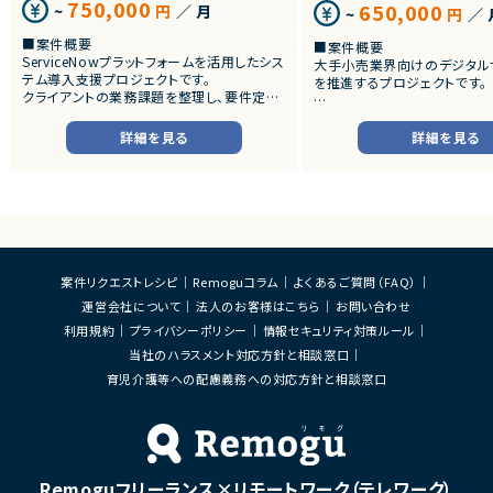
750,000
650,000
~
円
／ 月
~
円
／ 
■案件概要
■案件概要
ServiceNowプラットフォームを活用したシス
大手小売業界向けのデジタル
テム導入支援プロジェクトです。
を推進するプロジェクトです。
クライアントの業務課題を整理し、要件定義
から設計・開発・テストまで一貫して担当いた
■プロダクトやサービスの概
だきます。
・店舗向けスマホアプリおよび
詳細を見る
詳細を見る
システムの継続的なエンハン
■業務内容
す。
・顧客との要件ヒアリングおよび要件定義
・既にサービス稼働中であり、
・ServiceNowを用いた業務システムの設
年単位で新機能追加や改善を
計、開発、テスト
ースしています。
・JavaScriptによるカスタマイズ開発
・ワークフロー設計および各種機能実装
■業務内容
・詳細設計書、テスト仕様書等のドキュメント
・要件整理および要件定義支
案件リクエストレシピ
Remoguコラム
よくあるご質問（FAQ）
作成
・バックエンドシステムの設計
運営会社について
法人のお客様はこちら
お問い合わせ
・成果物レビューおよび品質管理
・コードレビューの実施
・開発メンバーへの技術支援、進捗管理
・リリース対応および品質向
利用規約
プライバシーポリシー
情報セキュリティ対策ルール
・技術課題に対する検討、提案
当社のハラスメント対応方針と相談窓口
■体制
・ステークホルダーとの調整お
・少人数体制でのプロジェクト推進
育児介護等への配慮義務への対応方針と相談窓口
ケーション
・クライアントおよび開発メンバーとのコミュ
ニケーションあり
■募集背景
・サービスの継続的な機能拡
■募集背景
募集
プロジェクト拡大に伴う増員募集
Remoguフリーランス×リモートワーク（テレワーク）
■担当工程