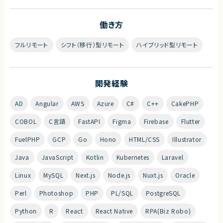
働き方
フルリモート
シフト（移行）型リモート
ハイブリッド型リモート
開発経験
AD
Angular
AWS
Azure
C#
C++
CakePHP
COBOL
C言語
FastAPI
Figma
Firebase
Flutter
FuelPHP
GCP
Go
Hono
HTML/CSS
Illustrator
Java
JavaScript
Kotlin
Kubernetes
Laravel
Linux
MySQL
Next.js
Node.js
Nuxt.js
Oracle
Perl
Photoshop
PHP
PL/SQL
PostgreSQL
Python
R
React
React Native
RPA(Biz Robo)