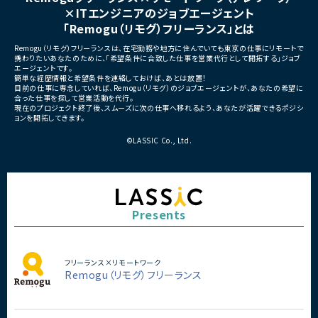
・要件定義
×ITエンジニアのジョブエージェント
・基本設計
「Remogu（リモグ）フリーランス」とは
・詳細設計
・実装
Remogu（リモグ）フリーランスは、在宅勤務や地方に住んでいても東京の仕事にリモートで
・テスト
携わりたいあなたのために、「希望条件に合致した仕事を営業代行として開拓する」ジョブ
・リリース対応
エージェントです。
簡単な経歴情報と希望条件を連絡しておけば、あとは放置！
■その他補足
目前の仕事に専念していれば、Remogu（リモグ）のジョブエージェントが、あなたの希望に
合った仕事を探して営業活動を代行。
・複数ベンダーによる混成チ
現在のプロジェクト終了後、スムーズに次の仕事へ移れるよう、あなたが活躍できるポジシ
・全体約100名規模の大型プ
ョンを開拓してきます。
©LASSIC Co., Ltd.
Presents
フリーランス×リモートワーク
Remogu（リモグ）フリーランス