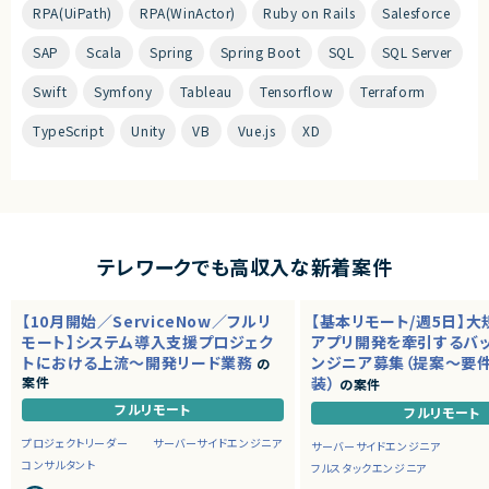
RPA(UiPath)
RPA(WinActor)
Ruby on Rails
Salesforce
SAP
Scala
Spring
Spring Boot
SQL
SQL Server
Swift
Symfony
Tableau
Tensorflow
Terraform
TypeScript
Unity
VB
Vue.js
XD
テレワークでも高収入な新着案件
【10月開始／ServiceNow／フルリ
【基本リモート/週5日】
モート】システム導入支援プロジェク
アプリ開発を牽引するバ
トにおける上流～開発リード業務
ンジニア募集（提案～要
の
案件
装）
の案件
フルリモート
フルリモート
プロジェクトリーダー
サーバーサイドエンジニア
サーバーサイドエンジニア
コンサルタント
フルスタックエンジニア