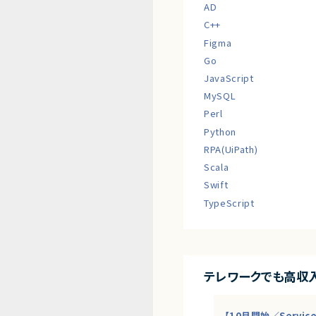
AD
C++
Figma
Go
JavaScript
MySQL
Perl
Python
RPA(UiPath)
Scala
Swift
TypeScript
テレワークでも高収
【10月開始／Servi