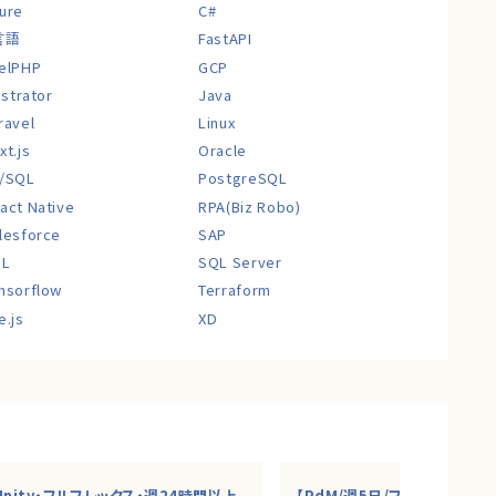
ure
C#
言語
FastAPI
elPHP
GCP
lustrator
Java
ravel
Linux
xt.js
Oracle
/SQL
PostgreSQL
act Native
RPA(Biz Robo)
lesforce
SAP
QL
SQL Server
nsorflow
Terraform
e.js
XD
Unity・フルフレックス・週24時間以上
【PdM/週5日/フルリモ】AI・S