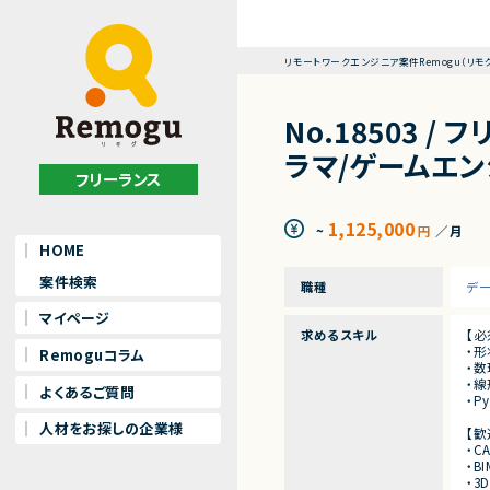
リモートワークエンジニア案件Remogu（リモ
No.18503 
ラマ/ゲームエンジ
フリーランス
1,125,000
~
円
／月
HOME
案件検索
職種
デ
マイページ
求めるスキル
【必
・
Remoguコラム
・
・
よくあるご質問
・P
人材をお探しの企業様
【歓
・C
・B
・