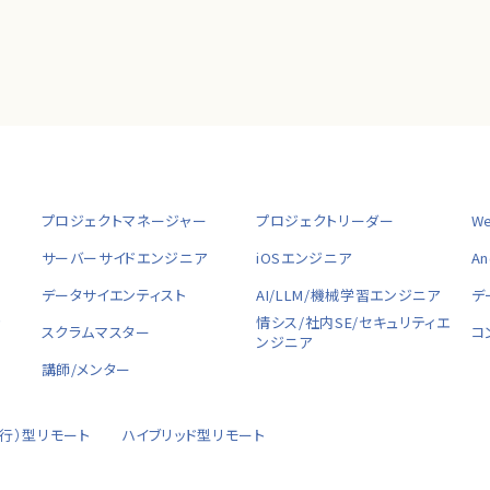
プロジェクトマネージャー
プロジェクトリーダー
W
サーバーサイドエンジニア
iOSエンジニア
A
データサイエンティスト
AI/LLM/機械学習エンジニア
デ
ャ
情シス/社内SE/セキュリティエ
スクラムマスター
コ
ンジニア
講師/メンター
移行）型リモート
ハイブリッド型リモート