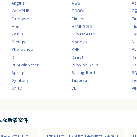
Angular
AWS
Az
CakePHP
COBOL
C
Firebase
Flutter
Fu
Hono
HTML/CSS
Il
Kotlin
Kubernetes
La
Next.js
Node.js
Nu
Photoshop
PHP
PL
R
React
Re
RPA(WinActor)
Ruby on Rails
Sa
Spring
Spring Boot
S
Symfony
Tableau
Te
Unity
VB
Vu
入な新着案件
ceNow／フルリモー
【基本リモート/週5日】大規模スマホアプ
【