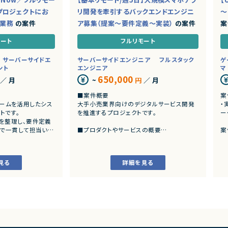
プロジェクトにお
リ開発を牽引するバックエンドエンジニ
～
ド業務
の案件
ア募集（提案～要件定義～実装）
の案件
案
モート
フルリモート
サーバーサイドエ
サーバーサイドエンジニア
フルスタック
ゲ
ント
エンジニア
マ
650,000
／ 月
~
円
／ 月
■案件概要
案
トフォームを活用したシス
大手小売業界向けのデジタルサービス開発
・
トです。
を推進するプロジェクトです。
ー
を整理し、要件定義
まで一貫して担当いた
■プロダクトやサービスの概要
案
・店舗向けスマホアプリおよびバックエンド
発
システムの継続的なエンハンス開発案件で
・
す。
見る
詳細を見る
ングおよび要件定義
・既にサービス稼働中であり、数ヶ月から半
いた業務システムの設計、
年単位で新機能追加や改善を継続的にリリ
ースしています。
カスタマイズ開発
よび各種機能実装
■業務内容
様書等のドキュメント
・要件整理および要件定義支援
・バックエンドシステムの設計、実装、テスト
び品質管理
・コードレビューの実施