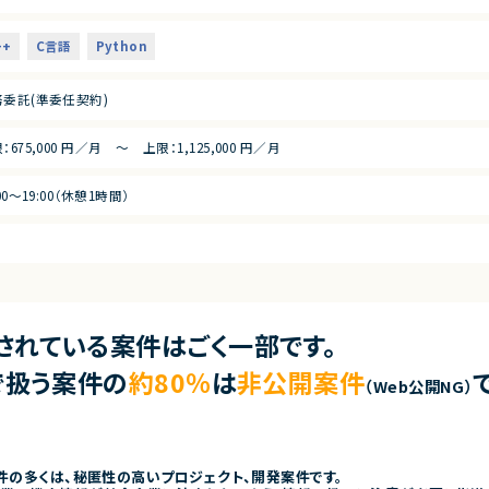
++
C言語
Python
務委託(準委任契約)
：675,000 円／月 ～ 上限：1,125,000 円／月
:00〜19:00（休憩1時間）
されている案件はごく一部です。
uで扱う案件の
約80％
は
非公開案件
（Web公開NG）
案件の多くは、秘匿性の高いプロジェクト、開発案件です。