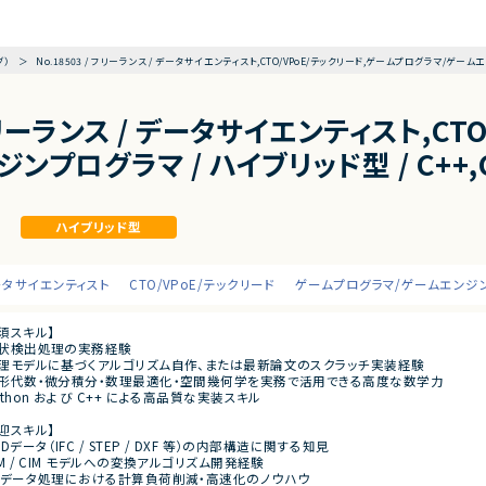
グ）
No.18503 / フリーランス / データサイエンティスト,CTO/VPoE/テックリード,ゲームプログラマ/ゲームエン
/ フリーランス / データサイエンティスト,C
ンプログラマ / ハイブリッド型 / C++,C
ハイブリッド型
ータサイエンティスト
CTO/VPoE/テックリード
ゲームプログラマ/ゲームエンジ
須スキル】
形状検出処理の実務経験
数理モデルに基づくアルゴリズム自作、または最新論文のスクラッチ実装経験
線形代数・微分積分・数理最適化・空間幾何学を実務で活用できる高度な数学力
ython および C++ による高品質な実装スキル
迎スキル】
ADデータ（IFC / STEP / DXF 等）の内部構造に関する知見
IM / CIM モデルへの変換アルゴリズム開発経験
3Dデータ処理における計算負荷削減・高速化のノウハウ