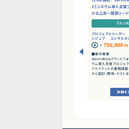
ト】システム導入支援
ける上流～開発リー
フルリ
プロジェクトリーダー
ンジニア
コンサルタ
750,000
~
円
■案件概要
ServiceNowプラッ
テム導入支援プロジェク
クライアントの業務課題
から設計・開発・テスト
だきます。
■業務内容
詳細を
・顧客との要件ヒアリ
・ServiceNowを用
開発、テスト
・JavaScriptによる
・ワークフロー設計お
・詳細設計書、テスト仕
作成
・成果物レビューおよ