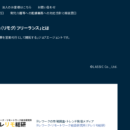
・ユーザーインタビューおよび定
法人のお客様はこちら
お問い合わせ
析
窓口
育児介護等への配慮義務への対応方針と相談窓口
・仮説立案、検証、優先順位付け
・KPI設計、ロードマップ策定およ
・エンジニア、デザイナー、CS、Bi
u（リモグ）フリーランス」とは
ングとの連携推進
事を営業代行として開拓する」ジョブエージェントです。
■募集背景
・既存サービス拡大および新規プ
化に伴う体制増強
■担当工程
・要件定義
©LASSIC Co., Ltd.
・仕様設計
・プロダクト企画
・開発推進
・運用改善
■その他補足
・フルリモート勤務可能
・10:15から朝会あり
・長期参画前提案件
テレワークの市場調査・トレンド発信メディア
テレワーク・リモートワーク総合研究所（テレリモ総研）