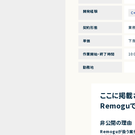
開発経験
C
契約形態
業
単価
下限
作業開始・終了時間
10
勤務地
ここに掲載
Remog
非公開の理由
Remoguが扱う