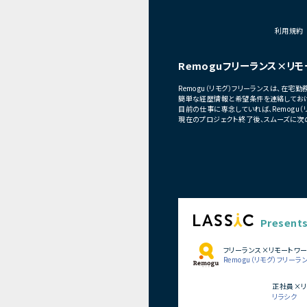
・開発メンバーへの技術
■体制
利用規約
・少人数体制でのプロジ
・クライアントおよび開
Remoguフリーランス×リモ
ニケーションあり
Remogu（リモグ）フリーランスは、在
■募集背景
簡単な経歴情報と希望条件を連絡しておけ
プロジェクト拡大に伴
目前の仕事に専念していれば、Remogu
現在のプロジェクト終了後、スムーズに次
Present
フリーランス×リモートワ
Remogu（リモグ）フリーラ
正社員×リ
リラシク