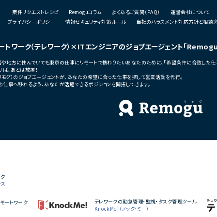
支援、進捗管理
・リリース対応および品質向上活動
案件リクエストレシピ
Remoguコラム
よくあるご質問（FAQ）
運営会社について
・技術課題に対する検討、提案、改善推進
・ステークホルダーとの調整およびコミュニ
プライバシーポリシー
情報セキュリティ対策ルール
当社のハラスメント対応方針と相談
ェクト推進
ケーション
発メンバーとのコミュ
ートワーク（テレワーク）
×ITエンジニアのジョブエージェント
「Remog
■募集背景
・サービスの継続的な機能拡張に伴う増員募
宅勤務や地方に住んでいても東京の仕事にリモートで携わりたいあなたのために、「希望条件に合致した仕
集
ば、あとは放置！
う増員募集
（リモグ）のジョブエージェントが、あなたの希望に合った仕事を探して営業活動を代行。
■担当工程
の仕事へ移れるよう、あなたが活躍できるポジションを開拓してきます。
・要件定義
・基本設計
・詳細設計
・実装
・テスト
・リリース対応
■その他補足
・複数ベンダーによる混成チーム体制
s
・全体約100名規模の大型プロジェクト
ーク
ンス
テレワークの勤怠管理・監視・タスク管理ツール
モートワーク
KnockMe！（ノック・ミー）