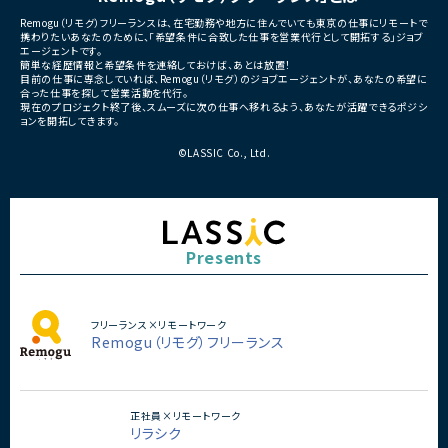
Remogu（リモグ）フリーランスは、在宅勤務や地方に住んでいても東京の仕事にリモートで
携わりたいあなたのために、「希望条件に合致した仕事を営業代行として開拓する」ジョブ
エージェントです。
簡単な経歴情報と希望条件を連絡しておけば、あとは放置！
目前の仕事に専念していれば、Remogu（リモグ）のジョブエージェントが、あなたの希望に
合った仕事を探して営業活動を代行。
現在のプロジェクト終了後、スムーズに次の仕事へ移れるよう、あなたが活躍できるポジシ
ョンを開拓してきます。
©LASSIC Co., Ltd.
Presents
フリーランス×リモートワーク
Remogu（リモグ）フリーランス
正社員×リモートワーク
リラシク