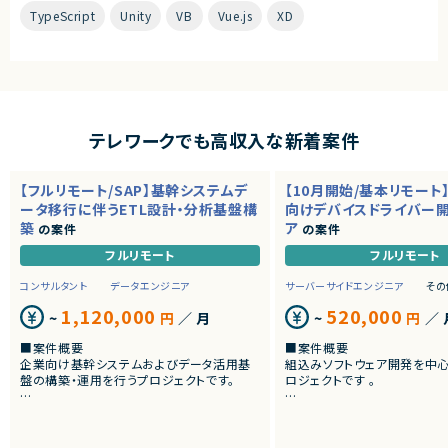
TypeScript
Unity
VB
Vue.js
XD
テレワークでも高収入な新着案件
【フルリモート/SAP】基幹システムデ
【10月開始/基本リモート
ータ移行に伴うETL設計・分析基盤構
向けデバイスドライバー
築
ア
の案件
の案件
フルリモート
フルリモート
コンサルタント
データエンジニア
サーバーサイドエンジニア
その
1,120,000
520,000
~
円
／ 月
~
円
／ 
■案件概要
■案件概要
企業向け基幹システムおよびデータ活用基
組込みソフトウェア開発を中
盤の構築・運用を行うプロジェクトです。
ロジェクトです 。
■プロダクトやサービスの概要
■プロダクトやサービスの概
・SAP ECC 6.0およびSAP BWからDatabri
・画像機器向けソフトウェア
cks環境へのデータ連携・移行を実施します。
・組込みLinux環境上で動作