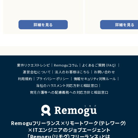
・EOSを迎えるSAP BW環境の刷新に伴い、
およびデバイスドライバー開
既存帳票出力ロジックのリプレイスを行いま
す。
■業務内容
・組込みLinux環境における
■業務内容
バーの開発
詳細を見る
詳細を見る
・SAP BWの既存データモデルおよび帳票出
・ソフトウェア評価および不
力ロジックの調査、分析
・機能不具合および性能不具
・SAP ECC 6.0／SAP BWからDatabricks
析、修正対応
へのデータ連携方式の設計
・試験項目の追加および改善
・ETL処理の基本設計、詳細設計および設計
・テストプログラムの作成
書作成
・関連ドキュメント整備
・Databricks上での分析用データ基盤およ
び帳票出力基盤の構築
■募集背景
案件リクエストレシピ
Remoguコラム
よくあるご質問（FAQ）
・各種データ検証、テスト対応
・開発体制強化に伴う増員募
運営会社について
法人のお客様はこちら
お問い合わせ
・周辺システムとのデータ連携設計および実
装支援
■担当工程
利用規約
プライバシーポリシー
情報セキュリティ対策ルール
・設計 ・実装 ・テスト ・不具合
当社のハラスメント対応方針と相談窓口
■その他補足
・フルリモート勤務 （初日のみ目黒へ出社）
育児介護等への配慮義務への対応方針と相談窓口
■その他補足
・テレワーク主体での勤務で
・状況に応じて新横浜または
いへの出社が発生する可能性
・長期参画が見込まれる案件
Remoguフリーランス×リモートワーク（テレワーク）
×ITエンジニアのジョブエージェント
「Remogu（リモグ）フリーランス」とは