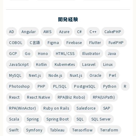
開発経験
AD
Angular
AWS
Azure
C#
C++
CakePHP
COBOL
C言語
Figma
Firebase
Flutter
FuelPHP
GCP
Go
Hono
HTML/CSS
Illustrator
Java
JavaScript
Kotlin
Kubernetes
Laravel
Linux
MySQL
Next.js
Node.js
Nuxt.js
Oracle
Perl
Photoshop
PHP
PL/SQL
PostgreSQL
Python
R
React
React Native
RPA(Biz Robo)
RPA(UiPath)
RPA(WinActor)
Ruby on Rails
Salesforce
SAP
Scala
Spring
Spring Boot
SQL
SQL Server
Swift
Symfony
Tableau
Tensorflow
Terraform