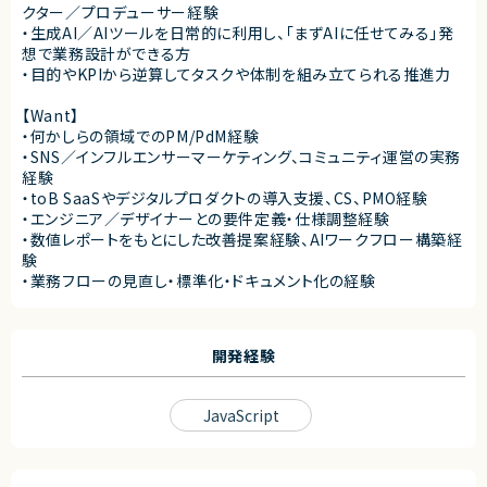
クター／プロデューサー経験
・生成AI／AIツールを日常的に利用し、「まずAIに任せてみる」発
想で業務設計ができる方
・目的やKPIから逆算してタスクや体制を組み立てられる推進力
【Want】
・何かしらの領域でのPM/PdM経験
・SNS／インフルエンサーマーケティング、コミュニティ運営の実務
経験
・toB SaaSやデジタルプロダクトの導入支援、CS、PMO経験
・エンジニア／デザイナーとの要件定義・仕様調整経験
・数値レポートをもとにした改善提案経験、AIワークフロー構築経
験
・業務フローの見直し・標準化・ドキュメント化の経験
開発経験
JavaScript