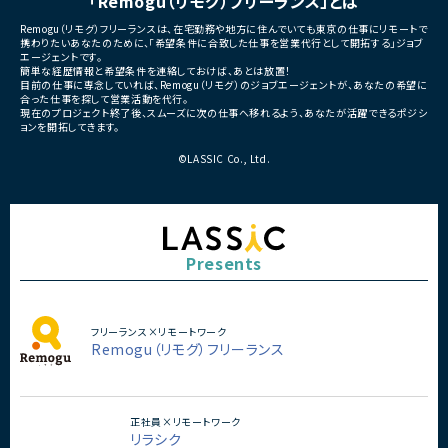
「Remogu（リモグ）フリーランス」とは
Remogu（リモグ）フリーランスは、在宅勤務や地方に住んでいても東京の仕事にリモートで
携わりたいあなたのために、「希望条件に合致した仕事を営業代行として開拓する」ジョブ
エージェントです。
簡単な経歴情報と希望条件を連絡しておけば、あとは放置！
目前の仕事に専念していれば、Remogu（リモグ）のジョブエージェントが、あなたの希望に
合った仕事を探して営業活動を代行。
現在のプロジェクト終了後、スムーズに次の仕事へ移れるよう、あなたが活躍できるポジシ
ョンを開拓してきます。
©LASSIC Co., Ltd.
Presents
フリーランス×リモートワーク
Remogu（リモグ）フリーランス
正社員×リモートワーク
リラシク