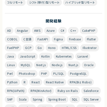
フルリモート
シフト（移行）型リモート
ハイブリッド型リモート
開発経験
AD
Angular
AWS
Azure
C#
C++
CakePHP
COBOL
C言語
FastAPI
Figma
Firebase
Flutter
FuelPHP
GCP
Go
Hono
HTML/CSS
Illustrator
Java
JavaScript
Kotlin
Kubernetes
Laravel
Linux
MySQL
Next.js
Node.js
Nuxt.js
Oracle
Perl
Photoshop
PHP
PL/SQL
PostgreSQL
Python
R
React
React Native
RPA(Biz Robo)
RPA(UiPath)
RPA(WinActor)
Ruby on Rails
Salesforce
SAP
Scala
Spring
Spring Boot
SQL
SQL Server