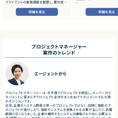
クライアントの業務課題を整理し、要件定義
から設計・開発・テストまで一貫して担当いた
■プロダクトやサービスの概
だきます。
・店舗向けスマホアプリおよび
詳細を見る
詳細を見る
システムの継続的なエンハン
■業務内容
す。
・顧客との要件ヒアリングおよび要件定義
・既にサービス稼働中であり、
・ServiceNowを用いた業務システムの設
年単位で新機能追加や改善を
計、開発、テスト
ースしています。
・JavaScriptによるカスタマイズ開発
・ワークフロー設計および各種機能実装
■業務内容
・詳細設計書、テスト仕様書等のドキュメント
・要件整理および要件定義支
プロジェクトマネージャー
作成
・バックエンドシステムの設計
案件のトレンド
・成果物レビューおよび品質管理
・コードレビューの実施
・開発メンバーへの技術支援、進捗管理
・リリース対応および品質向
・技術課題に対する検討、提案
■体制
・ステークホルダーとの調整お
・少人数体制でのプロジェクト推進
ケーション
エージェントから
・クライアントおよび開発メンバーとのコミュ
ニケーションあり
■募集背景
・サービスの継続的な機能拡
■募集背景
募集
プロジェクト拡大に伴う増員募集
プロジェクトマネージャーは、文字通りプロジェクトを統括し、メンバーのマ
■担当工程
ネジメントに留まらずプロジェクト全体をまとめあげマネジメントする立場
・要件定義
のポジションです。
・基本設計
近年、企業のシステム開発は単一のプロジェクトではなく、同時に複数のプ
・詳細設計
ロジェクトが進行したり、複数のシステムを連携させる必要が生じたり、影響
・実装
範囲が広くなりました。企業の期待するシステムを構築するために必要な人
・テスト
員（開発メンバー）のアサインから、プロジェクトのロードマップ、メンバーの