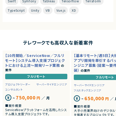
Swift
Symfony
Tableau
Tensorflow
Terraform
TypeScript
Unity
VB
Vue.js
XD
テレワークでも高収入な新着案件
【10月開始／ServiceNow／フルリ
【基本リモート/週5日】
モート】システム導入支援プロジェク
アプリ開発を牽引するバ
トにおける上流～開発リード業務
ンジニア募集（提案～要
の
案件
装）
の案件
フルリモート
フルリモート
プロジェクトリーダー
サーバーサイドエンジニア
サーバーサイドエンジニア
コンサルタント
フルスタックエンジニア
750,000
650,000
~
円
／ 月
~
円
／ 
■案件概要
■案件概要
ServiceNowプラットフォームを活用したシス
大手小売業界向けのデジタル
テム導入支援プロジェクトです。
を推進するプロジェクトです。