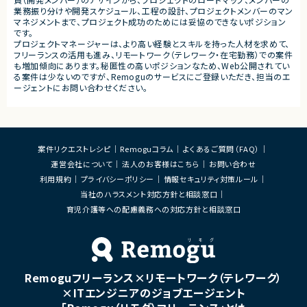
・リリース対応
業務振り分けや開発スケジュール、工程の設計、プロジェクトメンバーのマン
マネジメントまで、プロジェクト成功のためには妥協のできないポジション
■その他補足
です。
・複数ベンダーによる混成チ
プロジェクトマネージャーは、より高い経験とスキルを持った人材を求めて、
・全体約100名規模の大型プ
フリーランスの活用も進み、リモートワーク（テレワーク・在宅勤務）での案件
も増加傾向にあります。秘匿性の高いポジションなため、Web公開されてい
る案件は少ないのですが、Remoguのサービスにご登録いただき、担当のエ
ージェントにお問い合わせください。
案件リクエストレシピ
Remoguコラム
よくあるご質問（FAQ）
運営会社について
法人のお客様はこちら
お問い合わせ
利用規約
プライバシーポリシー
情報セキュリティ対策ルール
当社のハラスメント対応方針と相談窓口
育児介護等への配慮義務への対応方針と相談窓口
Remoguフリーランス×リモートワーク（テレワーク）
×ITエンジニアのジョブエージェント