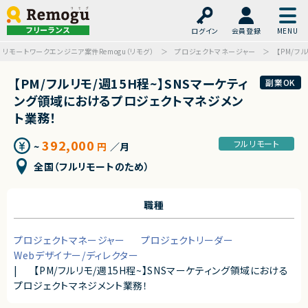
フリーランス
ログイン
会員登録
リモートワークエンジニア案件Remogu（リモグ）
プロジェクトマネージャー
【PM/フ
【PM/フルリモ/週15H程~】SNSマーケティ
副業OK
ング領域におけるプロジェクトマネジメン
ト業務！
392,000
フルリモート
~
円
／月
全国（フルリモートのため）
職種
プロジェクトマネージャー
プロジェクトリーダー
Webデザイナー/ディレクター
|
【PM/フルリモ/週15H程~】SNSマーケティング領域における
プロジェクトマネジメント業務！