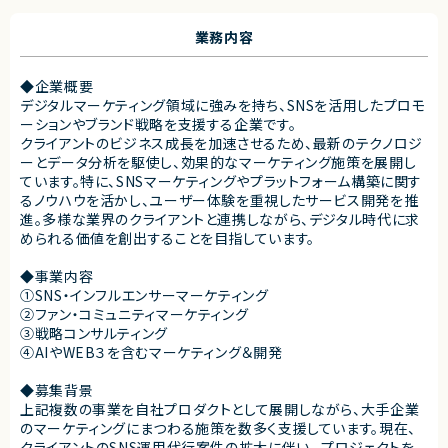
業務内容
◆企業概要
デジタルマーケティング領域に強みを持ち、SNSを活用したプロモ
ーションやブランド戦略を支援する企業です。
クライアントのビジネス成長を加速させるため、最新のテクノロジ
ーとデータ分析を駆使し、効果的なマーケティング施策を展開し
ています。特に、SNSマーケティングやプラットフォーム構築に関す
るノウハウを活かし、ユーザー体験を重視したサービス開発を推
進。多様な業界のクライアントと連携しながら、デジタル時代に求
められる価値を創出することを目指しています。
◆事業内容
①SNS・インフルエンサーマーケティング
②ファン・コミュニティマーケティング
③戦略コンサルティング
④AIやWEB３を含むマーケティング＆開発
◆募集背景
上記複数の事業を自社プロダクトとして展開しながら、大手企業
のマーケティングにまつわる施策を数多く支援しています。現在、
クライアントのSNS運用代行案件の拡大に伴い、 プロジェクトを