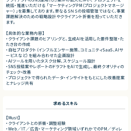
統括・推進いただける 「マーケティングPM（プロジェクトマネージ
ャー）」を募集しております。単なるＳＮＳの投稿管理ではなく、事業
課題解決のための戦略設計やクライアント折衝を担っていただき
ます。
【具体的な業務内容】
・クライアント課題のヒアリングと、生成AIを活用した要件整理・た
たき台の作成
・自社プロダクト（インフルエンサー施策、コミュニティSaaS、AIサ
ービスなど）を組み合わせた企画設計
・AIツールを用いたタスク分解、スケジュール設計
・SNS投稿案やレポートのドラフトをAIで生成し、最終クオリティの
チェック・改善
・プロジェクトで得られたデータ・インサイトをもとにした改善提案
とナレッジ共有
求めるスキル
【Must】
・クライアントとの折衝・調整経験
・Web／IT／広告・マーケティング領域いずれかでのPM／ディレ