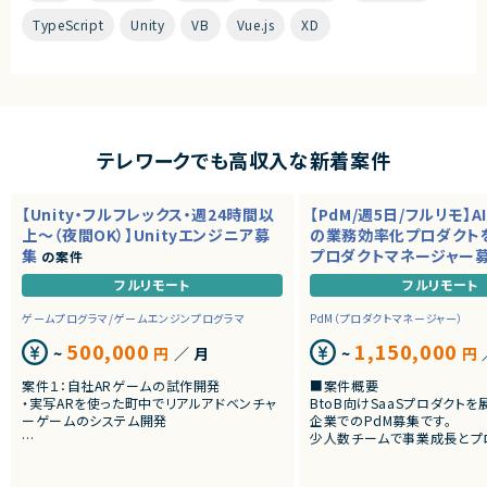
TypeScript
Unity
VB
Vue.js
XD
テレワークでも高収入な新着案件
【Unity・フルフレックス・週24時間以
【PdM/週5日/フルリモ】A
上～（夜間OK）】Unityエンジニア募
の業務効率化プロダクト
集
プロダクトマネージャー
の案件
フルリモート
フルリモート
ゲームプログラマ/ゲームエンジンプログラマ
PdM（プロダクトマネージャー）
500,000
1,150,000
~
円
／ 月
~
円
案件１：自社ARゲームの試作開発
■案件概要
・実写ARを使った町中でリアルアドベンチャ
BtoB向けSaaSプロダクト
ーゲームのシステム開発
企業でのPdM募集です。
少人数チームで事業成長とプ
案件２：受託Web3 AR案件のクライアント開
向上を推進しています。
発