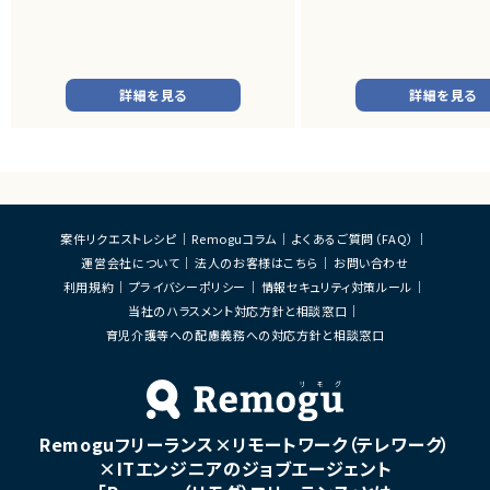
・アートとARをつかったWeb3案件
■プロダクトやサービスの概
・AI活用の業務効率化サービ
・ワークフロー管理サービス
・業務管理サービス
・オンライン認証関連サービス
・新規サービス開発プロジェク
詳細を見る
詳細を見る
■業務内容
・担当プロダクトの課題設定、
・仕様策定、要件定義、開発デ
・開発からリリース後の改善
・ユーザーインタビューおよ
析
・仮説立案、検証、優先順位付
案件リクエストレシピ
Remoguコラム
よくあるご質問（FAQ）
・KPI設計、ロードマップ策定
運営会社について
法人のお客様はこちら
お問い合わせ
・エンジニア、デザイナー、CS、
ィングとの連携推進
利用規約
プライバシーポリシー
情報セキュリティ対策ルール
当社のハラスメント対応方針と相談窓口
■募集背景
育児介護等への配慮義務への対応方針と相談窓口
・既存サービス拡大および新
化に伴う体制増強
■担当工程
・要件定義
・仕様設計
Remoguフリーランス×リモートワーク（テレワーク）
・プロダクト企画
・開発推進
×ITエンジニアのジョブエージェント
・運用改善