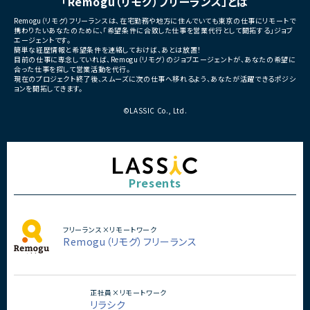
「Remogu（リモグ）フリーランス」とは
■その他補足
Remogu（リモグ）フリーランスは、在宅勤務や地方に住んでいても東京の仕事にリモートで
・フルリモート勤務可能
携わりたいあなたのために、「希望条件に合致した仕事を営業代行として開拓する」ジョブ
・10:15から朝会あり
エージェントです。
・長期参画前提案件
簡単な経歴情報と希望条件を連絡しておけば、あとは放置！
目前の仕事に専念していれば、Remogu（リモグ）のジョブエージェントが、あなたの希望に
合った仕事を探して営業活動を代行。
現在のプロジェクト終了後、スムーズに次の仕事へ移れるよう、あなたが活躍できるポジシ
ョンを開拓してきます。
©LASSIC Co., Ltd.
Presents
フリーランス×リモートワーク
Remogu（リモグ）フリーランス
正社員×リモートワーク
リラシク