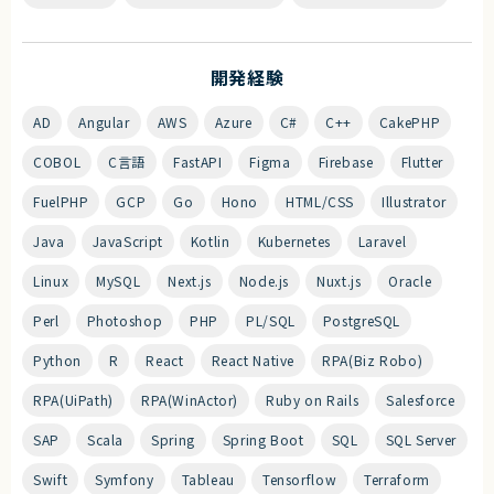
開発経験
AD
Angular
AWS
Azure
C#
C++
CakePHP
COBOL
C言語
FastAPI
Figma
Firebase
Flutter
FuelPHP
GCP
Go
Hono
HTML/CSS
Illustrator
Java
JavaScript
Kotlin
Kubernetes
Laravel
Linux
MySQL
Next.js
Node.js
Nuxt.js
Oracle
Perl
Photoshop
PHP
PL/SQL
PostgreSQL
Python
R
React
React Native
RPA(Biz Robo)
RPA(UiPath)
RPA(WinActor)
Ruby on Rails
Salesforce
SAP
Scala
Spring
Spring Boot
SQL
SQL Server
Swift
Symfony
Tableau
Tensorflow
Terraform