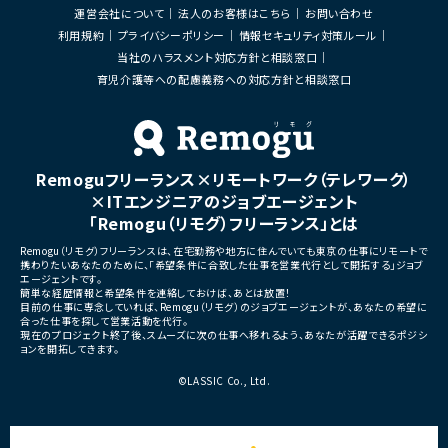
運営会社について
法人のお客様はこちら
お問い合わせ
・エンジニア、デザイナー、CS、Biz、マーケテ
・周辺システムとのデータ連
ィングとの連携推進
装支援
利用規約
プライバシーポリシー
情報セキュリティ対策ルール
当社のハラスメント対応方針と相談窓口
■募集背景
■その他補足
・既存サービス拡大および新規プロダクト強
育児介護等への配慮義務への対応方針と相談窓口
・フルリモート勤務 （初日の
化に伴う体制増強
■担当工程
・要件定義
・仕様設計
Remoguフリーランス×リモートワーク（テレワーク）
・プロダクト企画
・開発推進
×ITエンジニアのジョブエージェント
・運用改善
「Remogu（リモグ）フリーランス」とは
■その他補足
Remogu（リモグ）フリーランスは、在宅勤務や地方に住んでいても東京の仕事にリモートで
・フルリモート勤務可能
携わりたいあなたのために、「希望条件に合致した仕事を営業代行として開拓する」ジョブ
・10:15から朝会あり
エージェントです。
・長期参画前提案件
簡単な経歴情報と希望条件を連絡しておけば、あとは放置！
目前の仕事に専念していれば、Remogu（リモグ）のジョブエージェントが、あなたの希望に
合った仕事を探して営業活動を代行。
現在のプロジェクト終了後、スムーズに次の仕事へ移れるよう、あなたが活躍できるポジシ
ョンを開拓してきます。
©LASSIC Co., Ltd.