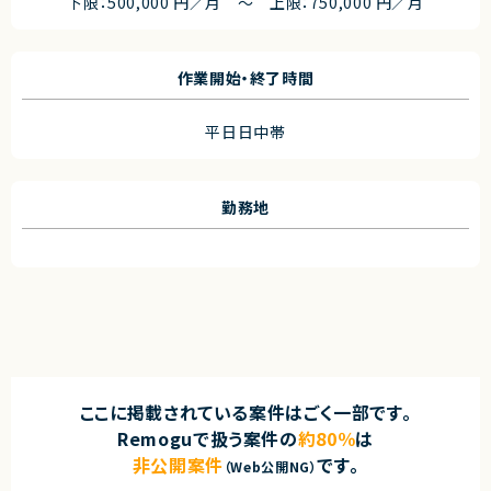
下限：500,000 円／月 ～ 上限：750,000 円／月
作業開始・終了時間
平日日中帯
勤務地
ここに掲載されている案件はごく一部です。
Remoguで扱う案件の
約80％
は
非公開案件
です。
（Web公開NG）