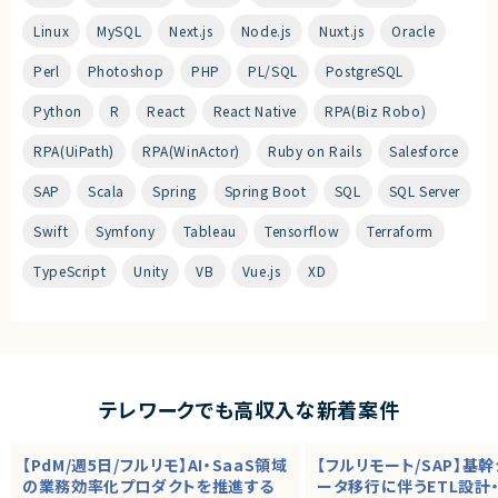
Linux
MySQL
Next.js
Node.js
Nuxt.js
Oracle
Perl
Photoshop
PHP
PL/SQL
PostgreSQL
Python
R
React
React Native
RPA(Biz Robo)
RPA(UiPath)
RPA(WinActor)
Ruby on Rails
Salesforce
SAP
Scala
Spring
Spring Boot
SQL
SQL Server
Swift
Symfony
Tableau
Tensorflow
Terraform
TypeScript
Unity
VB
Vue.js
XD
テレワークでも高収入な新着案件
【PdM/週5日/フルリモ】AI・SaaS領域
【フルリモート/SAP】基
の業務効率化プロダクトを推進する
ータ移行に伴うETL設計