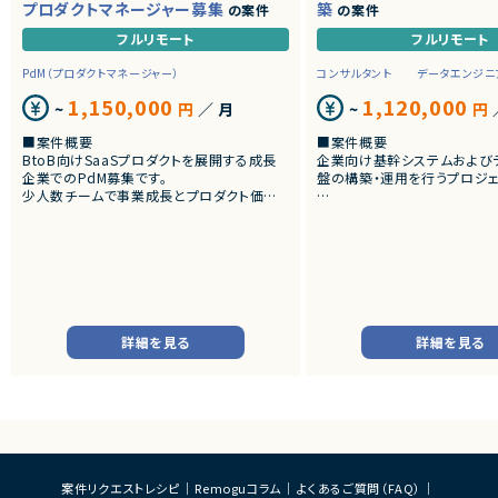
プロダクトマネージャー募集
築
の案件
の案件
フルリモート
フルリモート
PdM（プロダクトマネージャー）
コンサルタント
データエンジニ
1,150,000
1,120,000
~
円
／ 月
~
円
■案件概要
■案件概要
BtoB向けSaaSプロダクトを展開する成長
企業向け基幹システムおよび
企業でのPdM募集です。
盤の構築・運用を行うプロジェ
少人数チームで事業成長とプロダクト価値
向上を推進しています。
■プロダクトやサービスの概
・SAP ECC 6.0およびSAP B
■プロダクトやサービスの概要
cks環境へのデータ連携・移行
・AI活用の業務効率化サービス
・EOSを迎えるSAP BW環境
・ワークフロー管理サービス
既存帳票出力ロジックのリプ
・業務管理サービス
す。
・オンライン認証関連サービス
・新規サービス開発プロジェクト
■業務内容
詳細を見る
詳細を見る
・SAP BWの既存データモデ
■業務内容
力ロジックの調査、分析
・担当プロダクトの課題設定、施策立案
・SAP ECC 6.0／SAP BWからD
・仕様策定、要件定義、開発ディレクション
へのデータ連携方式の設計
・開発からリリース後の改善施策推進
・ETL処理の基本設計、詳細
・ユーザーインタビューおよび定量データ分
書作成
析
・Databricks上での分析用
・仮説立案、検証、優先順位付け
び帳票出力基盤の構築
案件リクエストレシピ
Remoguコラム
よくあるご質問（FAQ）
・KPI設計、ロードマップ策定および運用
・各種データ検証、テスト対応