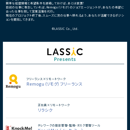
簡単な経歴情報と希望条件を連絡しておけば、あとは放置！
目前の仕事に専念していれば、Remogu（リモグ）のジョブエージェントが、あなたの希望に
合った仕事を探して営業活動を代行。
現在のプロジェクト終了後、スムーズに次の仕事へ移れるよう、あなたが活躍できるポジシ
ョンを開拓してきます。
©LASSIC Co., Ltd.
Presents
フリーランス×リモートワーク
Remogu（リモグ）フリーランス
正社員×リモートワーク
リラシク
テレワークの勤怠管理・監視・タスク管理ツール