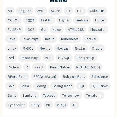
AD
Angular
AWS
Azure
C#
C++
CakePHP
COBOL
C言語
FastAPI
Figma
Firebase
Flutter
FuelPHP
GCP
Go
Hono
HTML/CSS
Illustrator
Java
JavaScript
Kotlin
Kubernetes
Laravel
Linux
MySQL
Next.js
Node.js
Nuxt.js
Oracle
Perl
Photoshop
PHP
PL/SQL
PostgreSQL
Python
R
React
React Native
RPA(Biz Robo)
RPA(UiPath)
RPA(WinActor)
Ruby on Rails
Salesforce
SAP
Scala
Spring
Spring Boot
SQL
SQL Server
Swift
Symfony
Tableau
Tensorflow
Terraform
TypeScript
Unity
VB
Vue.js
XD