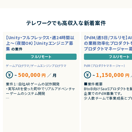
テレワークでも高収入な新着案件
【Unity・フルフレックス・週24時間以
【PdM/週5日/フルリモ】A
上～（夜間OK）】Unityエンジニア募
の業務効率化プロダクト
集
プロダクトマネージャー
の案件
フルリモート
フルリモート
ゲームプログラマ/ゲームエンジンプログラマ
PdM（プロダクトマネージャー）
500,000
1,150,000
~
円
／ 月
~
円
案件１：自社ARゲームの試作開発
■案件概要
・実写ARを使った町中でリアルアドベンチャ
BtoB向けSaaSプロダクト
ーゲームのシステム開発
企業でのPdM募集です。
少人数チームで事業成長とプ
案件２：受託Web3 AR案件のクライアント開
向上を推進しています。
発
・アートとARをつかったWeb3案件
■プロダクトやサービスの概
・AI活用の業務効率化サービ
・ワークフロー管理サービス
・業務管理サービス
・オンライン認証関連サービス