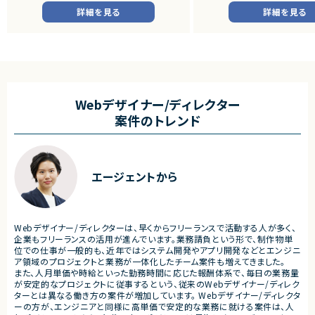
・新規サービス開発プロジェク
詳細を見る
詳細を見る
■業務内容
・担当プロダクトの課題設定、
・仕様策定、要件定義、開発デ
・開発からリリース後の改善
・ユーザーインタビューおよ
析
・仮説立案、検証、優先順位付
Webデザイナー/ディレクター
・KPI設計、ロードマップ策定
案件のトレンド
・エンジニア、デザイナー、CS、
ィングとの連携推進
■募集背景
・既存サービス拡大および新
エージェントから
化に伴う体制増強
■担当工程
・要件定義
・仕様設計
Webデザイナー/ディレクターは、早くからフリーランスで活動する人が多く、
・プロダクト企画
企業もフリーランスの活用が進んでいます。業務請負という形で、制作物単
・開発推進
位での仕事が一般的も、近年ではシステム開発やアプリ開発などとエンジニ
・運用改善
ア領域のプロジェクトと業務が一体化したチーム案件も増えてきました。
また、人月単価や時給といった勤務時間に応じた報酬体系で、毎日の業務量
■その他補足
が安定的なプロジェクトに従事するという、従来のWebデザイナー/ディレク
・フルリモート勤務可能
ターとは異なる働き方の案件が増加しています。 Webデザイナー/ディレクタ
・10:15から朝会あり
ーの方が、エンジニアと同様に高単価で安定的な業務に就ける案件は、人
・長期参画前提案件