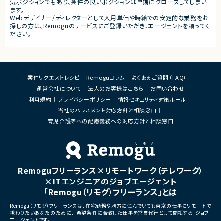
気ポジションでもあり、条件の良いポジションは早期にクローズしてしまい
ます。
Webデザイナー/ディレクターとして人月単価や時給での安定的な業務をお
探しの方は、Remoguのサービスにご登録いただき、エージェントを頼ってく
ださい。
案件リクエストレシピ
Remoguコラム
よくあるご質問（FAQ）
運営会社について
法人のお客様はこちら
お問い合わせ
利用規約
プライバシーポリシー
情報セキュリティ対策ルール
当社のハラスメント対応方針と相談窓口
育児介護等への配慮義務への対応方針と相談窓口
Remoguフリーランス×リモートワーク（テレワーク）
×ITエンジニアのジョブエージェント
「Remogu（リモグ）フリーランス」とは
Remogu（リモグ）フリーランスは、在宅勤務や地方に住んでいても東京の仕事にリモートで
携わりたいあなたのために、「希望条件に合致した仕事を営業代行として開拓する」ジョブ
エージェントです。