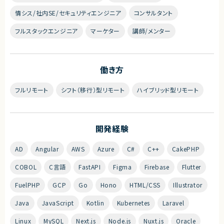
情シス/社内SE/セキュリティエンジニア
コンサルタント
フルスタックエンジニア
マーケター
講師/メンター
働き方
フルリモート
シフト（移行）型リモート
ハイブリッド型リモート
開発経験
AD
Angular
AWS
Azure
C#
C++
CakePHP
COBOL
C言語
FastAPI
Figma
Firebase
Flutter
FuelPHP
GCP
Go
Hono
HTML/CSS
Illustrator
Java
JavaScript
Kotlin
Kubernetes
Laravel
Linux
MySQL
Next.js
Node.js
Nuxt.js
Oracle