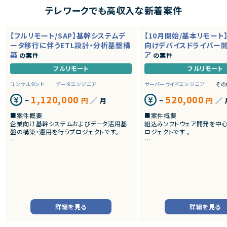
テレワークでも高収入な新着案件
【フルリモート/SAP】基幹システムデ
【10月開始/基本リモート
ータ移行に伴うETL設計・分析基盤構
向けデバイスドライバー
築
ア
の案件
の案件
フルリモート
フルリモート
コンサルタント
データエンジニア
サーバーサイドエンジニア
その
1,120,000
520,000
~
円
／ 月
~
円
／ 
■案件概要
■案件概要
企業向け基幹システムおよびデータ活用基
組込みソフトウェア開発を中
盤の構築・運用を行うプロジェクトです。
ロジェクトです 。
■プロダクトやサービスの概要
■プロダクトやサービスの概
・SAP ECC 6.0およびSAP BWからDatabri
・画像機器向けソフトウェア
cks環境へのデータ連携・移行を実施します。
・組込みLinux環境上で動作
・EOSを迎えるSAP BW環境の刷新に伴い、
およびデバイスドライバー開
既存帳票出力ロジックのリプレイスを行いま
す。
■業務内容
・組込みLinux環境における
■業務内容
バーの開発
詳細を見る
詳細を見る
・SAP BWの既存データモデルおよび帳票出
・ソフトウェア評価および不
力ロジックの調査、分析
・機能不具合および性能不具