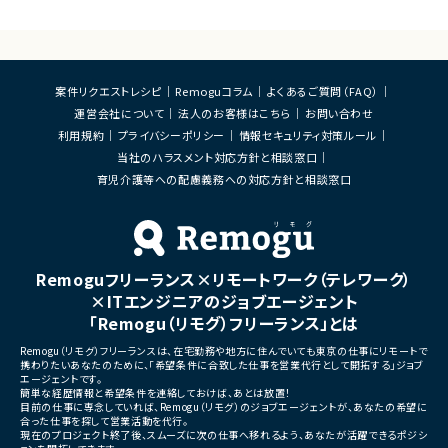
・SAP ECC 6.0／SAP BWからDatabricks
析、修正対応
へのデータ連携方式の設計
・試験項目の追加および改善
・ETL処理の基本設計、詳細設計および設計
・テストプログラムの作成
書作成
・関連ドキュメント整備
・Databricks上での分析用データ基盤およ
び帳票出力基盤の構築
■募集背景
案件リクエストレシピ
Remoguコラム
よくあるご質問（FAQ）
・各種データ検証、テスト対応
・開発体制強化に伴う増員募
運営会社について
法人のお客様はこちら
お問い合わせ
・周辺システムとのデータ連携設計および実
装支援
■担当工程
利用規約
プライバシーポリシー
情報セキュリティ対策ルール
・設計 ・実装 ・テスト ・不具合
当社のハラスメント対応方針と相談窓口
■その他補足
・フルリモート勤務 （初日のみ目黒へ出社）
育児介護等への配慮義務への対応方針と相談窓口
■その他補足
・テレワーク主体での勤務で
・状況に応じて新横浜または
いへの出社が発生する可能性
・長期参画が見込まれる案件
Remoguフリーランス×リモートワーク（テレワーク）
×ITエンジニアのジョブエージェント
「Remogu（リモグ）フリーランス」とは
Remogu（リモグ）フリーランスは、在宅勤務や地方に住んでいても東京の仕事にリモートで
携わりたいあなたのために、「希望条件に合致した仕事を営業代行として開拓する」ジョブ
エージェントです。
簡単な経歴情報と希望条件を連絡しておけば、あとは放置！
目前の仕事に専念していれば、Remogu（リモグ）のジョブエージェントが、あなたの希望に
合った仕事を探して営業活動を代行。
現在のプロジェクト終了後、スムーズに次の仕事へ移れるよう、あなたが活躍できるポジシ