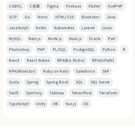
COBOL
C言語
Figma
Firebase
Flutter
FuelPHP
GCP
Go
Hono
HTML/CSS
Illustrator
Java
JavaScript
Kotlin
Kubernetes
Laravel
Linux
MySQL
Next.js
Node.js
Nuxt.js
Oracle
Perl
Photoshop
PHP
PL/SQL
PostgreSQL
Python
R
React
React Native
RPA(Biz Robo)
RPA(UiPath)
RPA(WinActor)
Ruby on Rails
Salesforce
SAP
Scala
Spring
Spring Boot
SQL
SQL Server
Swift
Symfony
Tableau
Tensorflow
Terraform
TypeScript
Unity
VB
Vue.js
XD