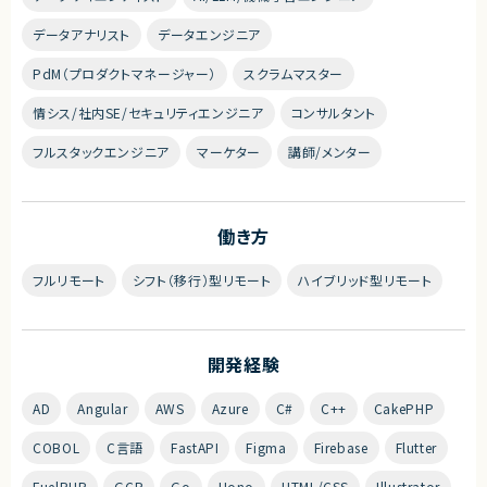
データアナリスト
データエンジニア
PdM（プロダクトマネージャー）
スクラムマスター
情シス/社内SE/セキュリティエンジニア
コンサルタント
フルスタックエンジニア
マーケター
講師/メンター
働き方
フルリモート
シフト（移行）型リモート
ハイブリッド型リモート
開発経験
AD
Angular
AWS
Azure
C#
C++
CakePHP
COBOL
C言語
FastAPI
Figma
Firebase
Flutter
FuelPHP
GCP
Go
Hono
HTML/CSS
Illustrator