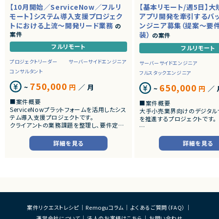
【10月開始／ServiceNow／フルリ
【基本リモート/週5日】
モート】システム導入支援プロジェク
アプリ開発を牽引するバ
トにおける上流～開発リード業務
ンジニア募集（提案～要
の
案件
装）
の案件
フルリモート
フルリモート
プロジェクトリーダー
サーバーサイドエンジニア
サーバーサイドエンジニア
コンサルタント
フルスタックエンジニア
750,000
650,000
~
円
／ 月
~
円
／ 
■案件概要
■案件概要
ServiceNowプラットフォームを活用したシス
大手小売業界向けのデジタル
テム導入支援プロジェクトです。
を推進するプロジェクトです。
クライアントの業務課題を整理し、要件定義
から設計・開発・テストまで一貫して担当いた
■プロダクトやサービスの概
だきます。
・店舗向けスマホアプリおよび
詳細を見る
詳細を見る
システムの継続的なエンハン
■業務内容
す。
・顧客との要件ヒアリングおよび要件定義
・既にサービス稼働中であり、
・ServiceNowを用いた業務システムの設
年単位で新機能追加や改善を
計、開発、テスト
ースしています。
・JavaScriptによるカスタマイズ開発
・ワークフロー設計および各種機能実装
■業務内容
・詳細設計書、テスト仕様書等のドキュメント
・要件整理および要件定義支
案件リクエストレシピ
Remoguコラム
よくあるご質問（FAQ）
作成
・バックエンドシステムの設計
運営会社について
法人のお客様はこちら
お問い合わせ
・成果物レビューおよび品質管理