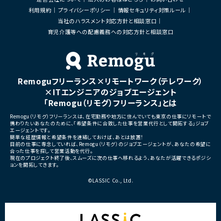
・コードレビューの実施
・開発メンバーへの技術支援、進捗管理
・リリース対応および品質向
利用規約
プライバシーポリシー
情報セキュリティ対策ルール
・技術課題に対する検討、提案
当社のハラスメント対応方針と相談窓口
■体制
・ステークホルダーとの調整お
・少人数体制でのプロジェクト推進
育児介護等への配慮義務への対応方針と相談窓口
ケーション
・クライアントおよび開発メンバーとのコミュ
ニケーションあり
■募集背景
・サービスの継続的な機能拡
■募集背景
募集
プロジェクト拡大に伴う増員募集
Remoguフリーランス×リモートワーク（テレワーク）
■担当工程
・要件定義
×ITエンジニアのジョブエージェント
・基本設計
「Remogu（リモグ）フリーランス」とは
・詳細設計
・実装
Remogu（リモグ）フリーランスは、在宅勤務や地方に住んでいても東京の仕事にリモートで
・テスト
携わりたいあなたのために、「希望条件に合致した仕事を営業代行として開拓する」ジョブ
・リリース対応
エージェントです。
簡単な経歴情報と希望条件を連絡しておけば、あとは放置！
■その他補足
目前の仕事に専念していれば、Remogu（リモグ）のジョブエージェントが、あなたの希望に
合った仕事を探して営業活動を代行。
・複数ベンダーによる混成チ
現在のプロジェクト終了後、スムーズに次の仕事へ移れるよう、あなたが活躍できるポジシ
・全体約100名規模の大型プ
ョンを開拓してきます。
©LASSIC Co., Ltd.