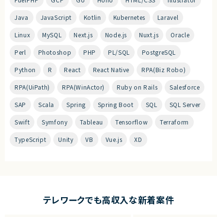
Java
JavaScript
Kotlin
Kubernetes
Laravel
Linux
MySQL
Next.js
Node.js
Nuxt.js
Oracle
Perl
Photoshop
PHP
PL/SQL
PostgreSQL
Python
R
React
React Native
RPA(Biz Robo)
RPA(UiPath)
RPA(WinActor)
Ruby on Rails
Salesforce
SAP
Scala
Spring
Spring Boot
SQL
SQL Server
Swift
Symfony
Tableau
Tensorflow
Terraform
TypeScript
Unity
VB
Vue.js
XD
テレワークでも高収入な新着案件