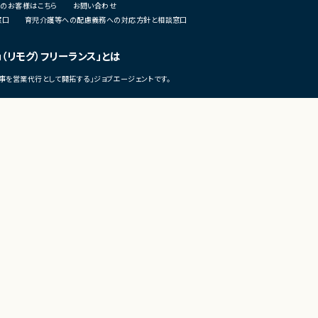
のお客様はこちら
お問い合わせ
析
窓口
育児介護等への配慮義務への対応方針と相談窓口
・仮説立案、検証、優先順位付け
・KPI設計、ロードマップ策定およ
・エンジニア、デザイナー、CS、Bi
u（リモグ）フリーランス」とは
ングとの連携推進
事を営業代行として開拓する」ジョブエージェントです。
■募集背景
・既存サービス拡大および新規プ
化に伴う体制増強
■担当工程
・要件定義
©LASSIC Co., Ltd.
・仕様設計
・プロダクト企画
・開発推進
・運用改善
■その他補足
・フルリモート勤務可能
・10:15から朝会あり
・長期参画前提案件
テレワークの市場調査・トレンド発信メディア
テレワーク・リモートワーク総合研究所（テレリモ総研）