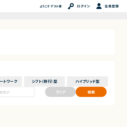
ログイン
会員登録
ようこそ ゲスト様
ート
ワーク
シフト（移行）
型
ハイブリッド
型
クリア
検索