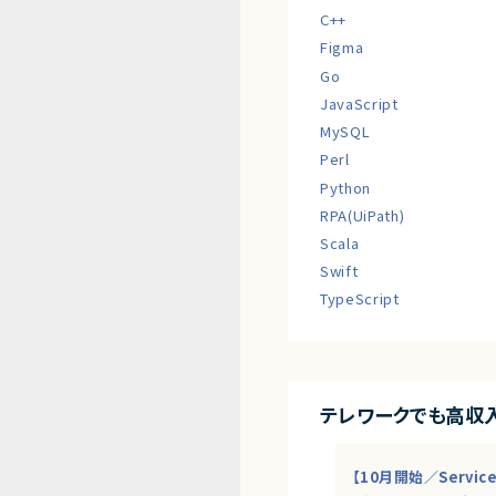
C++
Figma
Go
JavaScript
MySQL
Perl
Python
RPA(UiPath)
Scala
Swift
TypeScript
テレワークでも高収
【10月開始／Servi