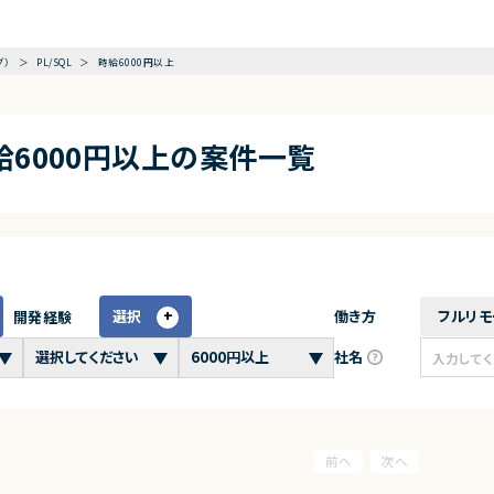
グ）
PL/SQL
時給6000円以上
時給6000円以上の案件一覧
選択
働き方
フルリモ
開発経験
社名