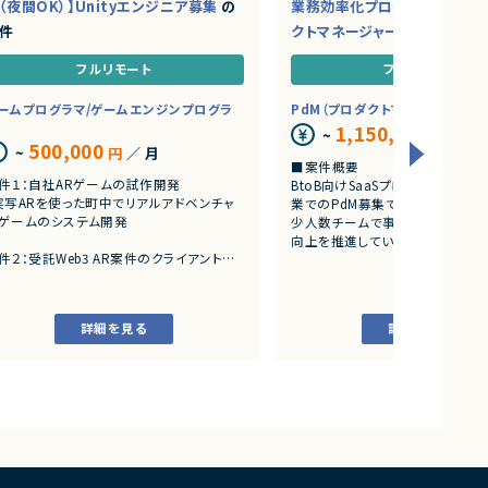
（夜間OK）】Unityエンジニア募集
の
業務効率化プロダクトを推進
件
クトマネージャー募集
の案件
フルリモート
フルリモート
ームプログラマ/ゲームエンジンプログラ
PdM（プロダクトマネージャー）
1,150,000
~
円
／ 月
500,000
~
円
／ 月
■案件概要
件１：自社ARゲームの試作開発
BtoB向けSaaSプロダクトを展
実写ARを使った町中でリアルアドベンチャ
業でのPdM募集です。
ゲームのシステム開発
少人数チームで事業成長とプロダ
向上を推進しています。
件２：受託Web3 AR案件のクライアント開
■プロダクトやサービスの概要
アートとARをつかったWeb3案件
・AI活用の業務効率化サービス
・ワークフロー管理サービス
詳細を見る
詳細を見る
・業務管理サービス
・オンライン認証関連サービス
・新規サービス開発プロジェクト
■業務内容
・担当プロダクトの課題設定、施
・仕様策定、要件定義、開発ディレ
・開発からリリース後の改善施策
・ユーザーインタビューおよび定