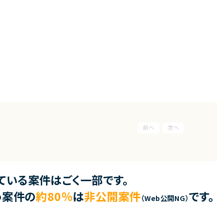
ている案件はごく一部です。
う案件の
約80％
は
非公開案件
です。
（Web公開NG）