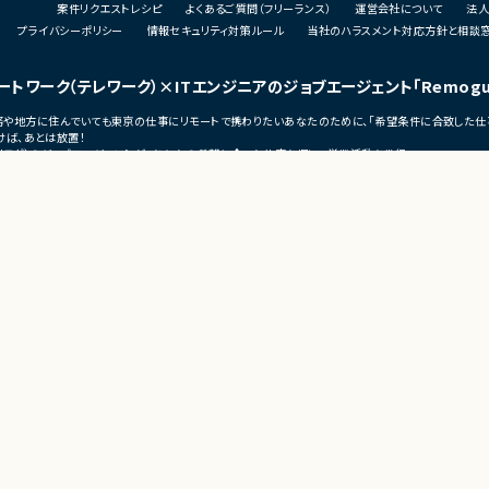
案件リクエストレシピ
よくあるご質問（フリーランス）
運営会社について
法人
・技術課題に対する検討、提案、改善推進
・ステークホルダーとの調整およびコミュニ
プライバシーポリシー
情報セキュリティ対策ルール
当社のハラスメント対応方針と相談
ェクト推進
ケーション
発メンバーとのコミュ
ートワーク（テレワーク）
×ITエンジニアのジョブエージェント
「Remog
■募集背景
・サービスの継続的な機能拡張に伴う増員募
宅勤務や地方に住んでいても東京の仕事にリモートで携わりたいあなたのために、「希望条件に合致した仕
集
ば、あとは放置！
う増員募集
（リモグ）のジョブエージェントが、あなたの希望に合った仕事を探して営業活動を代行。
■担当工程
の仕事へ移れるよう、あなたが活躍できるポジションを開拓してきます。
・要件定義
・基本設計
・詳細設計
・実装
・テスト
・リリース対応
■その他補足
・複数ベンダーによる混成チーム体制
s
・全体約100名規模の大型プロジェクト
ーク
ンス
テレワークの勤怠管理・監視・タスク管理ツール
モートワーク
KnockMe！（ノック・ミー）