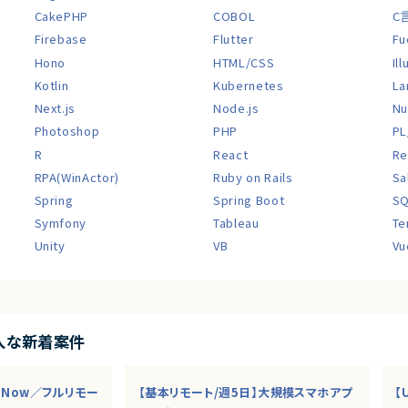
CakePHP
COBOL
C
Firebase
Flutter
Fu
Hono
HTML/CSS
Il
Kotlin
Kubernetes
La
Next.js
Node.js
Nu
Photoshop
PHP
PL
R
React
Re
RPA(WinActor)
Ruby on Rails
Sa
Spring
Spring Boot
S
Symfony
Tableau
Te
Unity
VB
Vu
入な新着案件
ceNow／フルリモー
【基本リモート/週5日】大規模スマホアプ
【