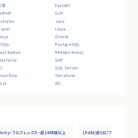
言語
FastAPI
elPHP
GCP
lustrator
Java
ravel
Linux
xt.js
Oracle
/SQL
PostgreSQL
act Native
RPA(Biz Robo)
lesforce
SAP
QL
SQL Server
nsorflow
Terraform
e.js
XD
Unity・フルフレックス・週24時間以上
【PdM/週5日/フルリモ】AI・S