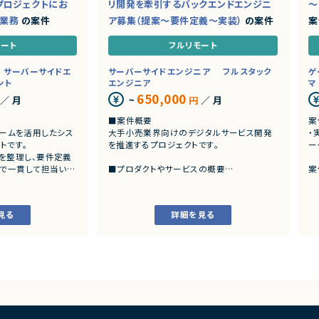
プロジェクトにお
リ開発を牽引するバックエンドエンジニ
～
ド業務
の案件
ア募集（提案～要件定義～実装）
の案件
案
モート
フルリモート
サーバーサイドエ
サーバーサイドエンジニア
フルスタック
ゲ
ント
エンジニア
マ
650,000
／ 月
~
円
／ 月
■案件概要
案
トフォームを活用したシス
大手小売業界向けのデジタルサービス開発
・
トです。
を推進するプロジェクトです。
ー
を整理し、要件定義
まで一貫して担当いた
■プロダクトやサービスの概要
案
・店舗向けスマホアプリおよびバックエンド
発
システムの継続的なエンハンス開発案件で
・
す。
見る
詳細を見る
ングおよび要件定義
・既にサービス稼働中であり、数ヶ月から半
いた業務システムの設計、
年単位で新機能追加や改善を継続的にリリ
ースしています。
カスタマイズ開発
よび各種機能実装
■業務内容
様書等のドキュメント
・要件整理および要件定義支援
・バックエンドシステムの設計、実装、テスト
び品質管理
・コードレビューの実施
支援、進捗管理
・リリース対応および品質向上活動