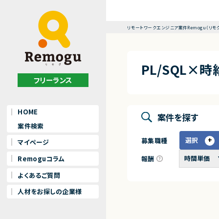
リモートワークエンジニア案件Remogu（リモ
PL/SQL×
フリーランス
HOME
案件を探す
案件検索
選択
募集職種
マイページ
報酬
Remoguコラム
よくあるご質問
人材をお探しの企業様