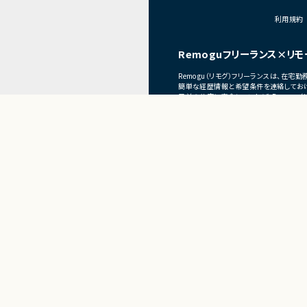
■体制
利用規約
・少人数体制でのプロジ
・クライアントおよび開
Remoguフリーランス×リモ
ニケーションあり
Remogu（リモグ）フリーランスは、在
■募集背景
簡単な経歴情報と希望条件を連絡しておけ
プロジェクト拡大に伴
目前の仕事に専念していれば、Remogu
現在のプロジェクト終了後、スムーズに次
Present
フリーランス×リモートワ
Remogu（リモグ）フリーラ
正社員×リ
リラシク