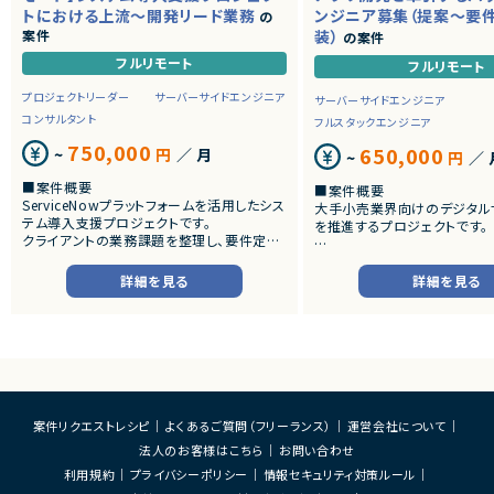
トにおける上流～開発リード業務
ンジニア募集（提案～要
の
案件
装）
の案件
フルリモート
フルリモート
プロジェクトリーダー
サーバーサイドエンジニア
サーバーサイドエンジニア
コンサルタント
フルスタックエンジニア
750,000
650,000
~
円
／ 月
~
円
／ 
■案件概要
■案件概要
ServiceNowプラットフォームを活用したシス
大手小売業界向けのデジタル
テム導入支援プロジェクトです。
を推進するプロジェクトです。
クライアントの業務課題を整理し、要件定義
から設計・開発・テストまで一貫して担当いた
■プロダクトやサービスの概
だきます。
・店舗向けスマホアプリおよび
詳細を見る
詳細を見る
システムの継続的なエンハン
■業務内容
す。
・顧客との要件ヒアリングおよび要件定義
・既にサービス稼働中であり、
・ServiceNowを用いた業務システムの設
年単位で新機能追加や改善を
計、開発、テスト
ースしています。
・JavaScriptによるカスタマイズ開発
・ワークフロー設計および各種機能実装
■業務内容
・詳細設計書、テスト仕様書等のドキュメント
・要件整理および要件定義支
案件リクエストレシピ
よくあるご質問（フリーランス）
運営会社について
作成
・バックエンドシステムの設計
法人のお客様はこちら
お問い合わせ
・成果物レビューおよび品質管理
・コードレビューの実施
・開発メンバーへの技術支援、進捗管理
・リリース対応および品質向
利用規約
プライバシーポリシー
情報セキュリティ対策ルール
・技術課題に対する検討、提案