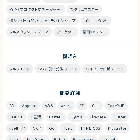
PdM（プロダクトマネージャー）
スクラムマスター
情シス/社内SE/セキュリティエンジニア
コンサルタント
フルスタックエンジニア
マーケター
講師/メンター
働き方
フルリモート
シフト（移行）型リモート
ハイブリッド型リモート
開発経験
AD
Angular
AWS
Azure
C#
C++
CakePHP
COBOL
C言語
FastAPI
Figma
Firebase
Flutter
FuelPHP
GCP
Go
Hono
HTML/CSS
Illustrator
Java
JavaScript
Kotlin
Kubernetes
Laravel