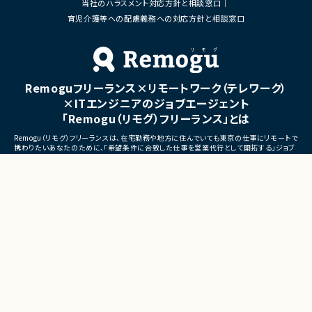
当社のハラスメント対応方針と相談窓口
■体制
・ステークホルダーとの調整お
・少人数体制でのプロジェクト推進
育児介護等への配慮義務への対応方針と相談窓口
ケーション
・クライアントおよび開発メンバーとのコミュ
ニケーションあり
■募集背景
・サービスの継続的な機能拡
■募集背景
募集
プロジェクト拡大に伴う増員募集
Remoguフリーランス×リモートワーク（テレワーク）
■担当工程
・要件定義
×ITエンジニアのジョブエージェント
・基本設計
「Remogu（リモグ）フリーランス」とは
・詳細設計
・実装
Remogu（リモグ）フリーランスは、在宅勤務や地方に住んでいても東京の仕事にリモートで
・テスト
携わりたいあなたのために、「希望条件に合致した仕事を営業代行として開拓する」ジョブ
・リリース対応
エージェントです。
簡単な経歴情報と希望条件を連絡しておけば、あとは放置！
■その他補足
目前の仕事に専念していれば、Remogu（リモグ）のジョブエージェントが、あなたの希望に
合った仕事を探して営業活動を代行。
・複数ベンダーによる混成チ
現在のプロジェクト終了後、スムーズに次の仕事へ移れるよう、あなたが活躍できるポジシ
・全体約100名規模の大型プ
ョンを開拓してきます。
©LASSIC Co., Ltd.
Presents