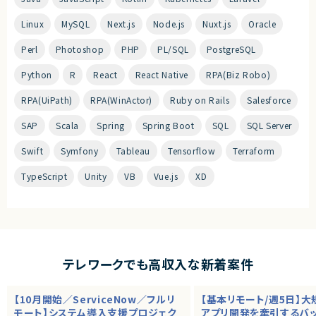
Linux
MySQL
Next.js
Node.js
Nuxt.js
Oracle
Perl
Photoshop
PHP
PL/SQL
PostgreSQL
Python
R
React
React Native
RPA(Biz Robo)
RPA(UiPath)
RPA(WinActor)
Ruby on Rails
Salesforce
SAP
Scala
Spring
Spring Boot
SQL
SQL Server
Swift
Symfony
Tableau
Tensorflow
Terraform
TypeScript
Unity
VB
Vue.js
XD
テレワークでも高収入な新着案件
【10月開始／ServiceNow／フルリ
【基本リモート/週5日】
モート】システム導入支援プロジェク
アプリ開発を牽引するバ