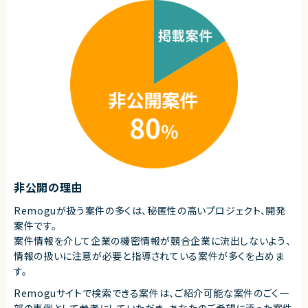
エージェントから
◎フルリモートで全国どこからでも参画可能な働きやすい案件です！
◎約2年間の長期プロジェクトで、安定した稼働が見込めます！
◎基幹システムのリプレースという大規模案件に携われます！
◎基本設計からテストまで一貫して関われるため、上流～下流までスキルを
伸ばせます！
非公開の理由
Remoguが扱う案件の多くは、秘匿性の高いプロジェクト、開発
案件です。
案件情報を介して企業の機密情報が競合企業に流出しないよう、
情報の扱いに注意が必要と指導されている案件が多くを占めま
す。
Remoguサイトで検索できる案件は、ご紹介可能な案件のごく一
部の事例として参考にしていただき、
あなたのご希望に添った案件