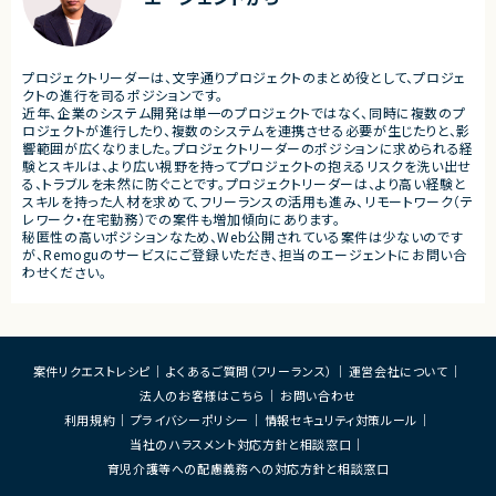
ニケーションあり
■募集背景
・サービスの継続的な機能拡
■募集背景
募集
プロジェクト拡大に伴う増員募集
プロジェクトリーダーは、文字通りプロジェクトのまとめ役として、プロジェ
■担当工程
クトの進行を司るポジションです。
・要件定義
近年、企業のシステム開発は単一のプロジェクトではなく、同時に複数のプ
・基本設計
ロジェクトが進行したり、複数のシステムを連携させる必要が生じたりと、影
・詳細設計
響範囲が広くなりました。プロジェクトリーダーのポジションに求められる経
・実装
験とスキルは、より広い視野を持ってプロジェクトの抱えるリスクを洗い出せ
・テスト
る、トラブルを未然に防ぐことです。プロジェクトリーダーは、より高い経験と
・リリース対応
スキルを持った人材を求めて、フリーランスの活用も進み、リモートワーク（テ
レワーク・在宅勤務）での案件も増加傾向にあります。
■その他補足
秘匿性の高いポジションなため、Web公開されている案件は少ないのです
・複数ベンダーによる混成チ
が、Remoguのサービスにご登録いただき、担当のエージェントにお問い合
・全体約100名規模の大型プ
わせください。
案件リクエストレシピ
よくあるご質問（フリーランス）
運営会社について
法人のお客様はこちら
お問い合わせ
利用規約
プライバシーポリシー
情報セキュリティ対策ルール
当社のハラスメント対応方針と相談窓口
育児介護等への配慮義務への対応方針と相談窓口