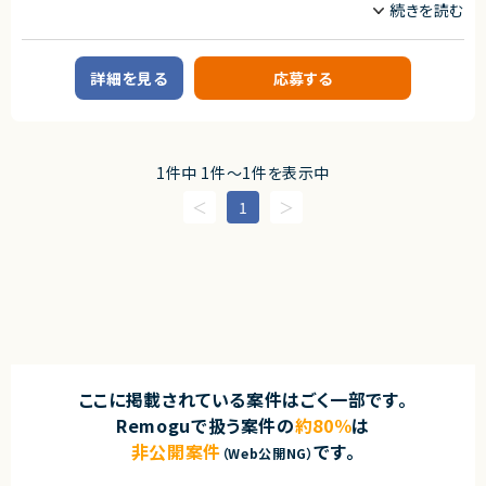
業務内容
■案件概要
基幹システムのリプレースに伴う開発案件です。
詳細を見る
応募する
既存パッケージと業務要件との乖離（GAP）部分について、Oracle APEX（ロ
ーコード開発）を用いて追加開発を行います。
■業務内容
・基幹システム更改に伴う追加機能開発
・業務要件とパッケージ仕様との差異分析（GAP分析）
1件中 1件〜1件を表示中
・Oracle APEXを用いた画面・機能開発
・基本設計から詳細設計、実装、結合テストまでの一連業務
1
・各種設計書、テスト仕様書などのドキュメント作成
求めるスキル
■必須スキル
・Oracle APEX開発経験
・PL/SQLでの開発経験
・Webシステムの設計・開発経験
・基本設計以降を一人称で対応できる方
契約形態
ここに掲載されている案件はごく一部です。
業務委託(準委任契約)
Remoguで扱う案件の
約80％
は
非公開案件
です。
（Web公開NG）
契約元
株式会社LASSIC