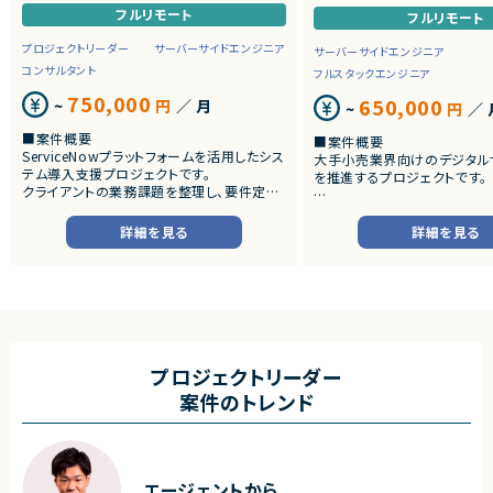
フルリモート
フルリモート
プロジェクトリーダー
サーバーサイドエンジニア
サーバーサイドエンジニア
コンサルタント
フルスタックエンジニア
750,000
650,000
~
円
／ 月
~
円
／ 
■案件概要
■案件概要
ServiceNowプラットフォームを活用したシス
大手小売業界向けのデジタル
テム導入支援プロジェクトです。
を推進するプロジェクトです。
クライアントの業務課題を整理し、要件定義
から設計・開発・テストまで一貫して担当いた
■プロダクトやサービスの概
だきます。
・店舗向けスマホアプリおよび
詳細を見る
詳細を見る
システムの継続的なエンハン
■業務内容
す。
・顧客との要件ヒアリングおよび要件定義
・既にサービス稼働中であり、
・ServiceNowを用いた業務システムの設
年単位で新機能追加や改善を
計、開発、テスト
ースしています。
・JavaScriptによるカスタマイズ開発
・ワークフロー設計および各種機能実装
■業務内容
・詳細設計書、テスト仕様書等のドキュメント
・要件整理および要件定義支
プロジェクトリーダー
作成
・バックエンドシステムの設計
案件のトレンド
・成果物レビューおよび品質管理
・コードレビューの実施
・開発メンバーへの技術支援、進捗管理
・リリース対応および品質向
・技術課題に対する検討、提案
■体制
・ステークホルダーとの調整お
・少人数体制でのプロジェクト推進
ケーション
エージェントから
・クライアントおよび開発メンバーとのコミュ