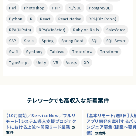
Perl
Photoshop
PHP
PL/SQL
PostgreSQL
Python
R
React
React Native
RPA(Biz Robo)
RPA(UiPath)
RPA(WinActor)
Ruby on Rails
Salesforce
SAP
Scala
Spring
Spring Boot
SQL
SQL Server
Swift
Symfony
Tableau
Tensorflow
Terraform
TypeScript
Unity
VB
Vue.js
XD
テレワークでも高収入な新着案件
【10月開始／ServiceNow／フルリ
【基本リモート/週5日】
モート】システム導入支援プロジェク
アプリ開発を牽引するバ
トにおける上流～開発リード業務
ンジニア募集（提案～要
の
案件
装）
の案件