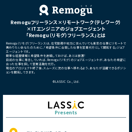
Remoguフリーランス×リモートワーク（テレワーク）
×ITエンジニアのジョブエージェント
「Remogu（リモグ）フリーランス」とは
Remogu（リモグ）フリーランスは、在宅勤務や地方に住んでいても東京の仕事にリモートで
携わりたいあなたのために、「希望条件に合致した仕事を営業代行として開拓する」ジョブ
エージェントです。
簡単な経歴情報と希望条件を連絡しておけば、あとは放置！
目前の仕事に専念していれば、Remogu（リモグ）のジョブエージェントが、あなたの希望に
合った仕事を探して営業活動を代行。
現在のプロジェクト終了後、スムーズに次の仕事へ移れるよう、あなたが活躍できるポジシ
ョンを開拓してきます。
©LASSIC Co., Ltd.
Presents