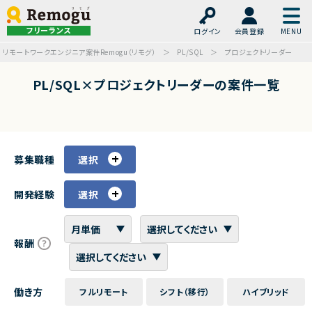
フリーランス
ログイン
会員登録
リモートワークエンジニア案件Remogu（リモグ）
PL/SQL
プロジェクトリーダー
PL/SQL×プロジェクトリーダーの案件一覧
募集職種
選択
開発経験
選択
報酬
働き方
フルリモート
シフト（移行）
ハイブリッド