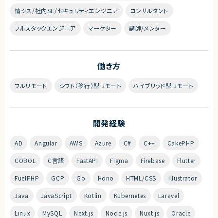
情シス/社内SE/セキュリティエンジニア
コンサルタント
フルスタックエンジニア
マーケター
講師/メンター
働き方
フルリモート
シフト（移行）型リモート
ハイブリッド型リモート
開発経験
AD
Angular
AWS
Azure
C#
C++
CakePHP
COBOL
C言語
FastAPI
Figma
Firebase
Flutter
FuelPHP
GCP
Go
Hono
HTML/CSS
Illustrator
Java
JavaScript
Kotlin
Kubernetes
Laravel
Linux
MySQL
Next.js
Node.js
Nuxt.js
Oracle