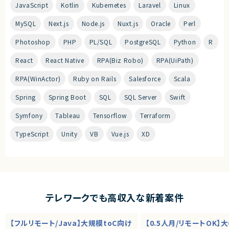
JavaScript
Kotlin
Kubernetes
Laravel
Linux
MySQL
Next.js
Node.js
Nuxt.js
Oracle
Perl
Photoshop
PHP
PL/SQL
PostgreSQL
Python
R
React
React Native
RPA(Biz Robo)
RPA(UiPath)
RPA(WinActor)
Ruby on Rails
Salesforce
Scala
Spring
Spring Boot
SQL
SQL Server
Swift
Symfony
Tableau
Tensorflow
Terraform
TypeScript
Unity
VB
Vue.js
XD
テレワークでも高収入な新着案件
【フルリモート/Java】大規模toC向け
【0.5人月/リモートOK