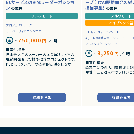
ECサービスの開発リーダーポジショ
ープ向けAI駆動開発の導
ン
担当募集！
の案件
の案件
フルリモート
フルリモート
ハイブリッド型
プロジェクトリーダー
サーバーサイドエンジニア
CTO/VPoE/テックリード
AI/LLM/機械学習エンジニア
750,000
~
円
／ 月
フルスタックエンジニア
■案件概要
3,250
~
円
／ 時
日本最大手のメーカーのtoC向けサイトの
継続開発および機能改善プロジェクトです。
■案件概要
PLとしてメンバーの技術的支援をしながら、
企業向けのAI活用支援およ
担当プロジェクトを管理・推進していただき
産性向上支援を行うプロジェ
ます。
■募集背景
■具体的な業務内容
AI駆動開発やバイブコーディ
・PLポジションとして開発チームの推進
談が増えています。
・開発メンバーの技術フォロー
Cursor、Claude Code、GitH
・関係者との調整および進捗管理
詳細を見る
詳細を見る
odex等を使い、開発生産性
・Javaを中心としたシステム開発支援
援ができる人材を探しています
・品質向上および運用改善対応
■担当業務
■チーム体制
企業の開発組織に対し、AI駆
・PM1名
定着を支援いただきます。
・PL3名
1. 現状分析・導入設計
・メンバー各チーム5～6名