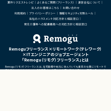
現状の開発プロセス・課題の
案件リクエストレシピ
よくあるご質問（フリーランス）
運営会社について
AI活用方針・開発プロセス
■募集背景
法人のお客様はこちら
お問い合わせ
AIを活用した設計・実装・レ
欠員に伴う募集です。早期参画可能な方を
提案
歓迎します。
利用規約
プライバシーポリシー
情報セキュリティ対策ルール
開発ルール・運用フローの
当社のハラスメント対応方針と相談窓口
2. 導入・伴走支援
開発チームへの伴走支援
育児介護等への配慮義務への対応方針と相談窓口
AIツール（Cursor、Claude
用支援
必要に応じたワークショップ
施
3. 品質改善・定着支援
コードレビュー・設計レビュ
Remoguフリーランス×リモートワーク（テレワーク）
開発品質・セキュリティ観点
×ITエンジニアのジョブエージェント
効果測定・改善提案
「Remogu（リモグ）フリーランス」とは
Remogu（リモグ）フリーランスは、在宅勤務や地方に住んでいても東京の仕事にリモートで
■担当工程
携わりたいあなたのために、「希望条件に合致した仕事を営業代行として開拓する」ジョブ
・要件定義 ・基本設計 ・詳細設
エージェントです。
ビュー ・運用設計 ・導入支援
簡単な経歴情報と希望条件を連絡しておけば、あとは放置！
目前の仕事に専念していれば、Remogu（リモグ）のジョブエージェントが、あなたの希望に
■その他補足
合った仕事を探して営業活動を代行。
・リモート中心
現在のプロジェクト終了後、スムーズに次の仕事へ移れるよう、あなたが活躍できるポジシ
ョンを開拓してきます。
・関西圏顧客対応のため必要
訪問あり
©LASSIC Co., Ltd.