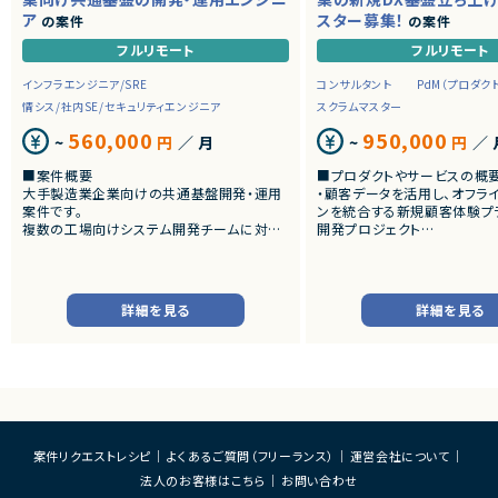
ア
スター募集！
の案件
の案件
フルリモート
フルリモート
インフラエンジニア/SRE
コンサルタント
PdM（プロダク
情シス/社内SE/セキュリティエンジニア
スクラムマスター
560,000
950,000
~
円
／ 月
~
円
／ 
■案件概要
■プロダクトやサービスの概
大手製造業企業向けの共通基盤開発・運用
・顧客データを活用し、オフラ
案件です。
ンを統合する新規顧客体験プ
複数の工場向けシステム開発チームに対し、
開発プロジェクト
CI/CD、監視、通知、認証・認可などの共通機
能を提供するプラットフォームの設計・構築・
■業務内容
運用を担当いただきます。
・チームにおける心理的安全
スクラムイベントの最適化・フ
詳細を見る
詳細を見る
■業務内容
ン
・共通基盤の設計・構築・運用
・自己組織化されたクロスファ
・CI/CD環境の整備および改善
チームとなるためのコーチン
・監視・通知基盤の構築、運用改善
・開発障害の早期発見および
・認証・認可基盤の設計・運用
の構築
・Kubernetesを中心としたコンテナ基盤の
・ビジネスアイデアのMVPへ
運用・改善
支援
・OSS製品の調査、技術検証、導入支援
・実装可能なPBIへの落とし
案件リクエストレシピ
よくあるご質問（フリーランス）
運営会社について
・SREの観点からの信頼性向上施策の企画・
クログ管理支援
実施
・非エンジニアPOへの技術的
法人のお客様はこちら
お問い合わせ
・開発チーム向けプラットフォームの改善お
の翻訳支援