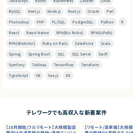
JavaScript
Kotlin
Kubernetes
Laravel
Linux
MySQL
Next.js
Node.js
Nuxt.js
Oracle
Perl
Photoshop
PHP
PL/SQL
PostgreSQL
Python
R
React
React Native
RPA(Biz Robo)
RPA(UiPath)
RPA(WinActor)
Ruby on Rails
Salesforce
Scala
Spring
Spring Boot
SQL
SQL Server
Swift
Symfony
Tableau
Tensorflow
Terraform
TypeScript
VB
Vue.js
XD
テレワークでも高収入な新着案件
【10月開始/フルリモート】大規模製造
【リモート/高単価】大規
業向け共通基盤の開発・運用エンジニ
業の新規DX基盤立ち上