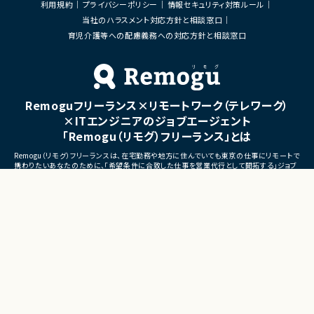
利用規約
プライバシーポリシー
情報セキュリティ対策ルール
よび運用支援
・ゴールやスコープのチーム
当社のハラスメント対応方針と相談窓口
・他スクラムマスターとのナレ
■募集背景
織的なアジャイル推進施策の
育児介護等への配慮義務への対応方針と相談窓口
・工場向けシステム開発チームの生産性向
上および開発効率改善のため
■募集背景
・顧客体験を統合する新規プラ
■担当工程
立ち上げに伴う体制強化
・要件整理、設計、構築、運用改善、運用保守
・アジャイル文化の浸透およ
の成長促進
Remoguフリーランス×リモートワーク（テレワーク）
■その他補足
×ITエンジニアのジョブエージェント
・フルリモート勤務 （初日のみ田町へ出社の
■担当工程
可能性あり）
・要件定義
「Remogu（リモグ）フリーランス」とは
・OSSを積極的に活用する環境です
・プロダクト企画支援
・スクラム運営
Remogu（リモグ）フリーランスは、在宅勤務や地方に住んでいても東京の仕事にリモートで
携わりたいあなたのために、「希望条件に合致した仕事を営業代行として開拓する」ジョブ
・開発プロセス改善
エージェントです。
・組織改善
簡単な経歴情報と希望条件を連絡しておけば、あとは放置！
目前の仕事に専念していれば、Remogu（リモグ）のジョブエージェントが、あなたの希望に
合った仕事を探して営業活動を代行。
現在のプロジェクト終了後、スムーズに次の仕事へ移れるよう、あなたが活躍できるポジシ
ョンを開拓してきます。
©LASSIC Co., Ltd.