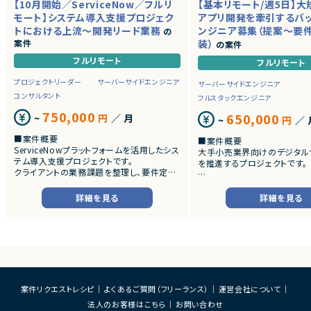
【10月開始／ServiceNow／フルリ
【基本リモート/週5日】
モート】システム導入支援プロジェク
アプリ開発を牽引するバ
トにおける上流～開発リード業務
ンジニア募集（提案～要
の
案件
装）
の案件
フルリモート
フルリモート
プロジェクトリーダー
サーバーサイドエンジニア
サーバーサイドエンジニア
コンサルタント
フルスタックエンジニア
750,000
650,000
~
円
／ 月
~
円
／ 
■案件概要
■案件概要
ServiceNowプラットフォームを活用したシス
大手小売業界向けのデジタル
テム導入支援プロジェクトです。
を推進するプロジェクトです。
クライアントの業務課題を整理し、要件定義
から設計・開発・テストまで一貫して担当いた
■プロダクトやサービスの概
だきます。
・店舗向けスマホアプリおよび
詳細を見る
詳細を見る
システムの継続的なエンハン
■業務内容
す。
・顧客との要件ヒアリングおよび要件定義
・既にサービス稼働中であり、
・ServiceNowを用いた業務システムの設
年単位で新機能追加や改善を
計、開発、テスト
ースしています。
・JavaScriptによるカスタマイズ開発
・ワークフロー設計および各種機能実装
■業務内容
・詳細設計書、テスト仕様書等のドキュメント
・要件整理および要件定義支
案件リクエストレシピ
よくあるご質問（フリーランス）
運営会社について
作成
・バックエンドシステムの設計
法人のお客様はこちら
お問い合わせ
・成果物レビューおよび品質管理
・コードレビューの実施