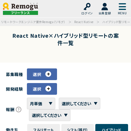
フリーランス
ログイン
会員登録
リモートワークエンジニア案件Remogu（リモグ）
React Native
ハイブリッド型リモー
React Native×ハイブリッド型リモートの案
件一覧
募集職種
選択
開発経験
選択
報酬
働き方
フルリモート
シフト（移行）
ハイブリッド