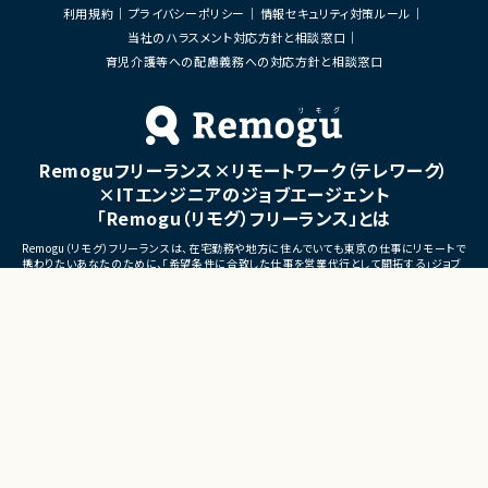
・開発メンバーへの技術支援、進捗管理
・リリース対応および品質向
利用規約
プライバシーポリシー
情報セキュリティ対策ルール
・技術課題に対する検討、提案
当社のハラスメント対応方針と相談窓口
■体制
・ステークホルダーとの調整お
・少人数体制でのプロジェクト推進
育児介護等への配慮義務への対応方針と相談窓口
ケーション
・クライアントおよび開発メンバーとのコミュ
ニケーションあり
■募集背景
・サービスの継続的な機能拡
■募集背景
募集
プロジェクト拡大に伴う増員募集
Remoguフリーランス×リモートワーク（テレワーク）
■担当工程
・要件定義
×ITエンジニアのジョブエージェント
・基本設計
「Remogu（リモグ）フリーランス」とは
・詳細設計
・実装
Remogu（リモグ）フリーランスは、在宅勤務や地方に住んでいても東京の仕事にリモートで
・テスト
携わりたいあなたのために、「希望条件に合致した仕事を営業代行として開拓する」ジョブ
・リリース対応
エージェントです。
簡単な経歴情報と希望条件を連絡しておけば、あとは放置！
■その他補足
目前の仕事に専念していれば、Remogu（リモグ）のジョブエージェントが、あなたの希望に
合った仕事を探して営業活動を代行。
・複数ベンダーによる混成チ
現在のプロジェクト終了後、スムーズに次の仕事へ移れるよう、あなたが活躍できるポジシ
・全体約100名規模の大型プ
ョンを開拓してきます。
©LASSIC Co., Ltd.