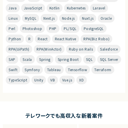
Java
JavaScript
Kotlin
Kubernetes
Laravel
Linux
MySQL
Next.js
Node.js
Nuxt.js
Oracle
Perl
Photoshop
PHP
PL/SQL
PostgreSQL
Python
R
React
React Native
RPA(Biz Robo)
RPA(UiPath)
RPA(WinActor)
Ruby on Rails
Salesforce
SAP
Scala
Spring
Spring Boot
SQL
SQL Server
Swift
Symfony
Tableau
Tensorflow
Terraform
TypeScript
Unity
VB
Vue.js
XD
テレワークでも高収入な新着案件