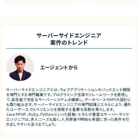
力ロジックの調査、分析
・機能不具合および性能不具
・SAP ECC 6.0／SAP BWからDatabricks
析、修正対応
へのデータ連携方式の設計
・試験項目の追加および改善
・ETL処理の基本設計、詳細設計および設計
・テストプログラムの作成
書作成
・関連ドキュメント整備
・Databricks上での分析用データ基盤およ
び帳票出力基盤の構築
■募集背景
サーバーサイドエンジニア
・各種データ検証、テスト対応
・開発体制強化に伴う増員募
案件のトレンド
・周辺システムとのデータ連携設計および実
装支援
■担当工程
・設計 ・実装 ・テスト ・不具合
■その他補足
・フルリモート勤務 （初日のみ目黒へ出社）
■その他補足
エージェントから
・テレワーク主体での勤務で
・状況に応じて新横浜または
いへの出社が発生する可能性
・長期参画が見込まれる案件
サーバーサイドエンジニアとは、ウェブアプリケーションのバックエンド開発
を専門とする専門職業です。プログラミング言語やフレームワークを使用し
て、高性能で安全なサーバーシステムを構築し、データベースやAPIの設計に
も取り組みます。サーバーサイドエンジニアの専門知識とスキルにより、優れ
たユーザーエクスペリエンスを実現する重要な役割を果たします。
JavaやPHP、Ruby、Pythonといった経験・スキルが豊富なサーバーサイド
エンジニアは、求人ニーズも高く、人月単価や時給も希望に添った条件を引
き出しやすいと言えるでしょう。