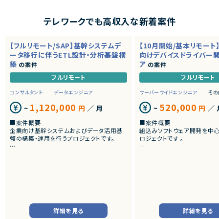
テレワークでも高収入な新着案件
【フルリモート/SAP】基幹システムデ
【10月開始/基本リモート
ータ移行に伴うETL設計・分析基盤構
向けデバイスドライバー
築
ア
の案件
の案件
フルリモート
フルリモート
コンサルタント
データエンジニア
サーバーサイドエンジニア
その
1,120,000
520,000
~
円
／ 月
~
円
／ 
■案件概要
■案件概要
企業向け基幹システムおよびデータ活用基
組込みソフトウェア開発を中
盤の構築・運用を行うプロジェクトです。
ロジェクトです 。
■プロダクトやサービスの概要
■プロダクトやサービスの概
・SAP ECC 6.0およびSAP BWからDatabri
・画像機器向けソフトウェア
cks環境へのデータ連携・移行を実施します。
・組込みLinux環境上で動作
・EOSを迎えるSAP BW環境の刷新に伴い、
およびデバイスドライバー開
既存帳票出力ロジックのリプレイスを行いま
す。
■業務内容
・組込みLinux環境における
■業務内容
バーの開発
詳細を見る
詳細を見る
・SAP BWの既存データモデルおよび帳票出
・ソフトウェア評価および不