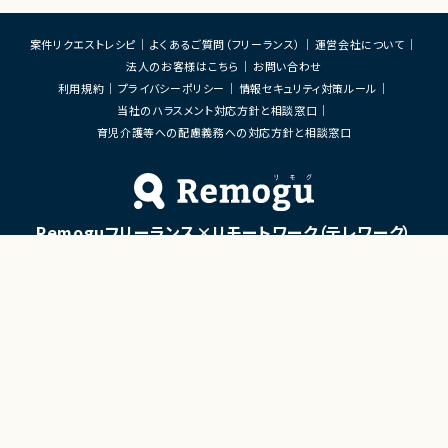
案件リクエストレシピ
よくあるご質問（フリーランス）
運営会社について
法人のお客様はこちら
お問い合わせ
利用規約
プライバシーポリシー
情報セキュリティ対策ルール
当社のハラスメント対応方針と相談窓口
育児介護等への配慮義務への対応方針と相談窓口
Remoguフリーランス×リモートワーク（テレワーク）
×ITエンジニアのジョブエージェント
「Remogu（リモグ）フリーランス」とは
Remogu（リモグ）フリーランスは、在宅勤務や地方に住んでいても東京の仕事にリモートで
携わりたいあなたのために、「希望条件に合致した仕事を営業代行として開拓する」ジョブ
エージェントです。
簡単な経歴情報と希望条件を連絡しておけば、あとは放置！
目前の仕事に専念していれば、Remogu（リモグ）のジョブエージェントが、あなたの希望に
合った仕事を探して営業活動を代行。
現在のプロジェクト終了後、スムーズに次の仕事へ移れるよう、あなたが活躍できるポジシ
ョンを開拓してきます。
©LASSIC Co., Ltd.