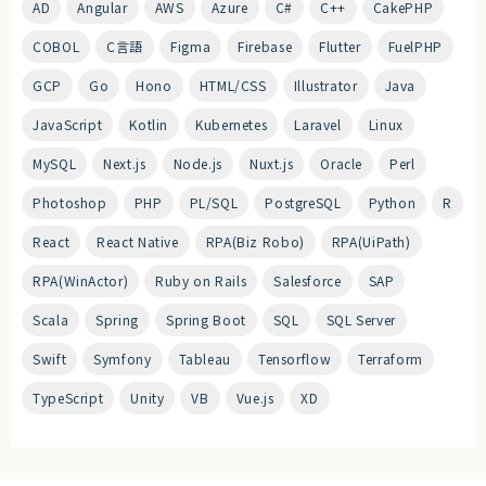
AD
Angular
AWS
Azure
C#
C++
CakePHP
COBOL
C言語
Figma
Firebase
Flutter
FuelPHP
GCP
Go
Hono
HTML/CSS
Illustrator
Java
JavaScript
Kotlin
Kubernetes
Laravel
Linux
MySQL
Next.js
Node.js
Nuxt.js
Oracle
Perl
Photoshop
PHP
PL/SQL
PostgreSQL
Python
R
React
React Native
RPA(Biz Robo)
RPA(UiPath)
RPA(WinActor)
Ruby on Rails
Salesforce
SAP
Scala
Spring
Spring Boot
SQL
SQL Server
Swift
Symfony
Tableau
Tensorflow
Terraform
TypeScript
Unity
VB
Vue.js
XD