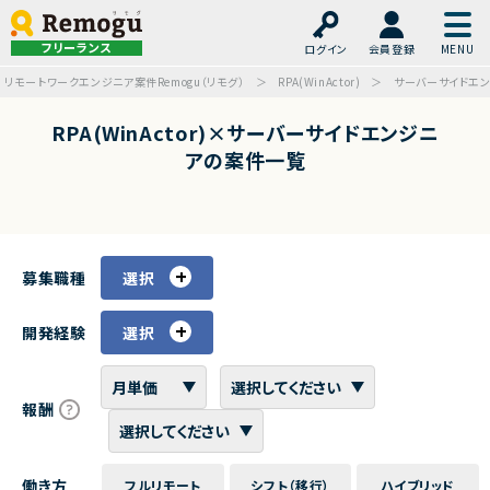
フリーランス
ログイン
会員登録
リモートワークエンジニア案件Remogu（リモグ）
RPA(WinActor)
サーバーサイドエ
RPA(WinActor)×サーバーサイドエンジニ
アの案件一覧
募集職種
選択
開発経験
選択
報酬
働き方
フルリモート
シフト（移行）
ハイブリッド