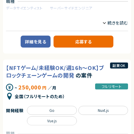
単に技術に精通しているだけではなく、事業を成長させ続けるために技術
職種
を最大限に活用するといった技術投資の目線と、開発組織を牽引していくこ
データサイエンティスト
サーバーサイドエンジニア
とができるリーダーシップを持った、CTOやテックリード等の経験を持った仲
間を強く求めています。
業務内容
■業務内容
【企業概要】
あらゆる事業部や横断的な企画を推進する部門と連携しています。
テクノロジーを活用し、法務業務の効率化・自動化を推進するリーガルテッ
新規開発の立ち上げや横断的にプロジェクトを見ることができるので、様々
ク企業。
なプロジェクトに関わることができます。
詳細を見る
応募する
・CTOやVPoEと連携して開発組織および様々なプロダクトの課題解決
【業務内容】
・全社横断のプロジェクトや新規事業の立ち上げを事業計画フェーズから支
生成AIや大規模言語モデルの応用に関する開発及び運用
援
・既存サービスにおけるユーザー履歴データを用いた基礎集計や応用分析
・アーキテクチャレビューや技術的課題の解決といった事業部支援
・生成AIや大規模言語モデルを利用したリーガルテックプロダクトの新規機
・生産性向上とリスク軽減のためのモダン化をインフラ、アプリケーションの
能の開発及び評価
副業OK
【NFTゲーム/未経験OK/週16h～OK】ブ
両面から推進
・生成AIや大規模言語モデル以外の数理最適化手法を用いたリーガルテック
・開発組織の課題解決、エンジニアの育成、採用支援
プロダクトの新規機能に関する企画提案
ロックチェーンゲームの開発
の案件
・既存プロダクトAIの保守運用および改善
250,000
■ポジションの魅力
フルリモート
~
円
／月
求めるスキル
特定のプロダクトを持たない組織だからこそ俯瞰的に課題を見極め、全体
【必須スキル】
最適となる解決策を打っていくことが求められます。
全国（フルリモートのため）
・AIを活用してWebアプリケーションを開発した経験
テックリード室として全社を俯瞰して施策を考えるだけでなく、主担当となる
・自然言語処理を使用したモデル開発などの業務経験
事業においては事業部の開発チームと共に事業に深くコミットしていただく
・FastAPI の使用した開発経験
開発経験
ので、俯瞰と詳細、複数の視点を持って大きな課題に取り組む力を身につけ
Go
Nuxt.js
・Rust、C#、Java、Goなどの静的型付け言語の経験
られる環境です。
・Gitを用いたチーム開発経験
Vue.js
○開発統括本部テックリード室
【歓迎スキル】
- 19名
職種
・Snowflakeなどクラウドデータプラットフォームを用いた分析開発経験