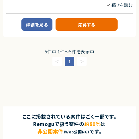
職種
・小規模チームでの技術リード・コードレビュー経験
ゲームプログラマ/ゲームエンジンプログラマ
インフラエンジニア/SRE
【尚可スキル】
サーバーサイドエンジニア
・TDD、DDDなど品質を重視した開発手法への理解・関心
・新規事業の立ち上げ〜グロースフェーズの開発経験
詳細を見る
応募する
業務内容
・LLM / 生成AIを組み込んだプロダクトのPoC・開発経験
■企業概要
・Salesforce等、外部SaaS API連携の設計・実装経験
ゲーム開発を中心としたサービス開発企業です。
【求める人物像】
■プロダクトやサービスの概要
・技術を通じて質の高いプロダクトづくりを追求できる方
5件中 1件〜5件を表示中
・モバイル・コンシューマーゲームにおけるバックエンドシステム
・新しい技術や開発手法に対して主体的にキャッチアップできる方
・チーム開発において周囲と協調しながらリードできる方
1
■業務内容
・ゲーム開発におけるクラウドインフラ構築・運用業務
・サーバサイドAPIの設計および開発（Go使用）
契約形態
・AWSマネージドサービスを活用したインフラ設計・構築
業務委託(準委任契約)
・Kubernetesを利用したシステム設計・開発
・データベースのパフォーマンスチューニングおよび最適化
契約元
求めるスキル
株式会社LASSIC
■必須スキル
エージェントから
・Goを利用したWebシステムのAPI開発経験
・AWSの複数マネージドサービス(ECS/EKS/S3/CloudFront/Lambdaな
ここに掲載されている案件はごく一部です。
★ Salesforce連携を見据えた設計・実装で、アーキテクト力を発揮できます。
ど)を利用したシステムの開発経験
将来拡張を前提とした設計が求められ、SaaS連携や中長期視点の技術判断
Remoguで扱う案件の
約80％
は
・Kubernetesを利用したシステムの設計や開発の経験
に裁量を持って関われます。
・データベースのチューニングや最適化の経験
非公開案件
です。
★ 小規模スクラムチームで技術リードとして活躍可能です。
（Web公開NG）
・RDB/NoSQL/NewSQLなどのうち、1つ以上を利用した設計/開発を実施し
要件定義〜テストまで一貫対応＋コードレビューや設計面でのリードなど、