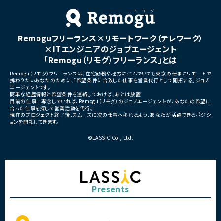
Remoguフリーランス×リモートワーク（テレワーク）
×ITエンジニアのジョブエージェント
「Remogu（リモグ）フリーランス」とは
Remogu（リモグ）フリーランスは、在宅勤務や地方に住んでいても東京の仕事にリモートで
携わりたいあなたのために、「希望条件に合致した仕事を営業代行として開拓する」ジョブ
エージェントです。
簡単な経歴情報と希望条件を連絡しておけば、あとは放置！
目前の仕事に専念していれば、Remogu（リモグ）のジョブエージェントが、あなたの希望に
合った仕事を探して営業活動を代行。
現在のプロジェクト終了後、スムーズに次の仕事へ移れるよう、あなたが活躍できるポジシ
ョンを開拓してきます。
©LASSIC Co., Ltd.
Presents