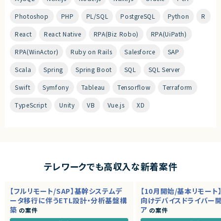
Photoshop
PHP
PL/SQL
PostgreSQL
Python
R
React
React Native
RPA(Biz Robo)
RPA(UiPath)
RPA(WinActor)
Ruby on Rails
Salesforce
SAP
Scala
Spring
Spring Boot
SQL
SQL Server
Swift
Symfony
Tableau
Tensorflow
Terraform
TypeScript
Unity
VB
Vue.js
XD
テレワークでも高収入な新着案件
【フルリモート/SAP】基幹システムデ
【10月開始/基本リモート
ータ移行に伴うETL設計・分析基盤構
向けデバイスドライバー
築
ア
の案件
の案件