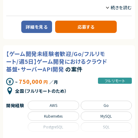
契約形態
職種
業務委託(準委任契約)
フロントエンドエンジニア
サーバーサイドエンジニア
契約形態
業務委託(準委任契約)
契約元
業務内容
詳細を見る
応募する
株式会社LASSIC
【案件概要】
契約元
営業向け商談解析システムの追加開発案件です。
株式会社LASSIC
エージェントから
会議音声をAIで解析し、議事録作成や商談内容の評価を行う既存システム
に対し、会議単位から顧客単位での分析が可能となる機能拡張を実施しま
★フルリモート（完全リモート テレワーク・在宅勤務可）
す。
エージェントから
★働き方柔軟です！月64hでアウトプットをしっかりと出していただければ、
【ゲーム開発未経験者歓迎/Go/フルリモ
将来的な活用を見据え、Salesforce連携を考慮した設計・実装を行います。
働き方は自由なプロジェクトになっております
★フルリモート※日本にお住いの方のみの募集になります
ート/週5日】ゲーム開発におけるクラウド
★ブロックチェーンについて学べる環境が整っており、これからブロックチェ
★大手グループ会社の案件です！
【業務内容】
ーンを学んでいきたい方にはイチオシの案件です
★中長期で参画いただける案件です！
基盤・サーバーAPI開発
の案件
・会議音声解析AIを用いた商談解析システムの追加開発・改修
★副業というよりは一種のコミュニティのような案件となります
★弊社から20名以上参画中の企業様になります！※事業部は異なります
・既存の会議単位分析から、顧客単位でのデータ集約・分析機能への拡張
★横新規開発の立ち上げや横断的にプロジェクトを見ることができます。
・Salesforce連携を前提としたアーキテクチャ設計・実装
750,000
フルリモート
~
円
／月
・要件定義〜テストまで一貫した開発対応
・小規模チームにおける技術リード、コードレビュー
全国（フルリモートのため）
・スクラム開発における設計・実装・品質向上への貢献
求めるスキル
開発経験
AWS
Go
【必須スキル】
・Webアプリケーションの設計・実装経験（5年以上）
Kubernetes
MySQL
・Java、Go、TypeScriptなど型のある言語での開発経験
・React / Next.js を用いたフロントエンド開発経験
PostgreSQL
SQL
・Kotlin または Java でのバックエンド開発経験
・設計〜テストまでを1人称で完遂できる開発スキル