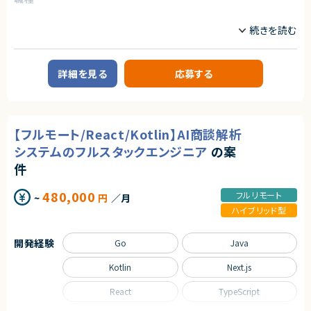
アダルトコンテンツ有り
フロントエンドエンジニア
サーバーサイドエンジニア
※あらかじめご理解の上、ご応募をお願いいたします
契約形態
ゲームプログラマ/ゲームエンジンプログラマ
業務委託(準委任契約)
求めるスキル
業務内容
【必須スキル】
契約元
ブロックチェーンゲームの開発業務
詳細を見る
応募する
・大規模システムにおける技術選定などの意志決定に関わった経験
株式会社LASSIC
・コンテナ、CI/CD、マイクロサービス等のモダンな技術の経験
■ゲーム概要
・インフラからバックエンド、フロントエンドまでの広い実装経験
ダンジョン形式で、移動と攻撃が可能なRPGゲームとなっております
エージェントから
■下記の言語を複数経験のある方
移動と攻撃は可能ですが、大規模なものは検討しておらずかなりミニマムで
・Next.js
★少人数精鋭チーム
作成する予定です。
・Go
裁量をもってやりがいを感じながら開発を進めていきたい方におすすめで
【フルモート/React/Kotlin】AI商談解析
・Github Actions
す！
■業務内容
システムのフルスタックエンジニア
の案
・Terraform
・チケットによって切り分けられたタスクを消化
・MySQL
★社会的意義が高い！
・Vue.js(Nuxt.js)やGoを使用した開発業務
件
・Redis
法務DX・リーガルテック市場は急成長中で、社会的インパクトが大きいPJで
・GCP, AWS
す。
求めるスキル
480,000
フルリモート
~
円
／月
【必須スキル】
【歓迎条件】
★キャリア価値が高い！
ハイブリッド型
・Webアプリケーション開発・運用の実務経験（1年以上）
・大規模サービスの開発に携わったことがある
AI×リーガルテックという希少な領域で専門性を磨けるうえ、
・Git／GitHubサービスを利用した、チーム開発経験
・CTO、テックリードとして開発組織をリードしてきた経験
大規模言語モデルの実運用経験は、今後の市場価値が非常に高いので市場
・ゲーム開発への興味関心、またはWeb３/ブロックチェーンへの興味関心
・Next.jsの実務経験
価値を高めることができるPJ。
開発経験
Go
Java
・Goの実務経験
【あると望ましいスキル・経験】
・Github Actions、CircleCIの実務経験
Kotlin
Next.js
・Vue.js（Nuxt.js）を使用した画面実装経験
・MySQL（Spannerも含む）の実務経験
・Goを用いた開発
・GCP, AWSの実務経験
React
TypeScript
・わからない部分でも自ら調べながら進められる方
・フロントエンドのテストを書いたことがある
・コストを意識しながらコードを書くことができる