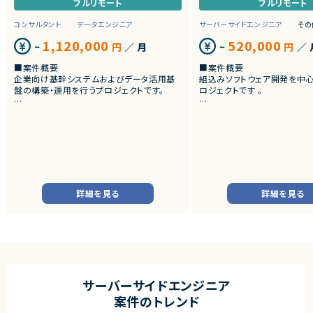
フルリモート
フルリモート
コンサルタント
データエンジニア
サーバーサイドエンジニア
その
1,120,000
520,000
~
円
／ 月
~
円
／ 
■案件概要
■案件概要
企業向け基幹システムおよびデータ活用基
組込みソフトウェア開発を中
盤の構築・運用を行うプロジェクトです。
ロジェクトです 。
■プロダクトやサービスの概要
■プロダクトやサービスの概
・SAP ECC 6.0およびSAP BWからDatabri
・画像機器向けソフトウェア
cks環境へのデータ連携・移行を実施します。
・組込みLinux環境上で動作
・EOSを迎えるSAP BW環境の刷新に伴い、
およびデバイスドライバー開
既存帳票出力ロジックのリプレイスを行いま
す。
■業務内容
・組込みLinux環境における
■業務内容
バーの開発
詳細を見る
詳細を見る
・SAP BWの既存データモデルおよび帳票出
・ソフトウェア評価および不
力ロジックの調査、分析
・機能不具合および性能不具
・SAP ECC 6.0／SAP BWからDatabricks
析、修正対応
へのデータ連携方式の設計
・試験項目の追加および改善
・ETL処理の基本設計、詳細設計および設計
・テストプログラムの作成
書作成
・関連ドキュメント整備
・Databricks上での分析用データ基盤およ
び帳票出力基盤の構築
■募集背景
サーバーサイドエンジニア
・各種データ検証、テスト対応
・開発体制強化に伴う増員募
案件のトレンド
・周辺システムとのデータ連携設計および実