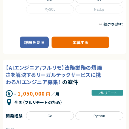
MySQL
Next.js
Nuxt.js
React
Scala
TypeScript
職種
詳細を見る
応募する
CTO/VPoE/テックリード
インフラエンジニア/SRE
フロントエンドエンジニア
サーバーサイドエンジニア
業務内容
【AIエンジニア/フルリモ】法務業務の煩雑
■事業概要
さを解決するリーガルテックサービスに携
事業部を横断した開発の支援を行う部署です。
事業立ち上げの支援や事業ブーストするための横断支援を行います。
わるAIエンジニア募集！
の案件
一つのサービスだけじゃなく、様々なサービスと関わり事業をブーストするた
めに動きます。
1,050,000
迅速なキャッチアップを求められますが横断的に事業に関わることで様々な
フルリモート
~
円
／月
開発環境に携わることができます。
今回は開発支援のプロジェクトの増加に基づき、開発業務から開発支援を
全国（フルリモートのため）
行っていただくフルスタックエンジニアを募集します！
■募集背景
開発経験
Go
Python
テックリード室は支援を求めている各事業や全社横断的なプロジェクトにた
いして技術支援を行う組織です。