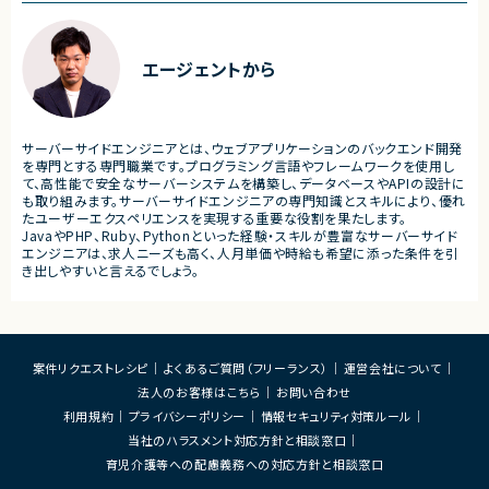
装支援
■担当工程
・設計 ・実装 ・テスト ・不具合
■その他補足
・フルリモート勤務 （初日のみ目黒へ出社）
■その他補足
エージェントから
・テレワーク主体での勤務で
・状況に応じて新横浜または
いへの出社が発生する可能性
・長期参画が見込まれる案件
サーバーサイドエンジニアとは、ウェブアプリケーションのバックエンド開発
を専門とする専門職業です。プログラミング言語やフレームワークを使用し
て、高性能で安全なサーバーシステムを構築し、データベースやAPIの設計に
も取り組みます。サーバーサイドエンジニアの専門知識とスキルにより、優れ
たユーザーエクスペリエンスを実現する重要な役割を果たします。
JavaやPHP、Ruby、Pythonといった経験・スキルが豊富なサーバーサイド
エンジニアは、求人ニーズも高く、人月単価や時給も希望に添った条件を引
き出しやすいと言えるでしょう。
案件リクエストレシピ
よくあるご質問（フリーランス）
運営会社について
法人のお客様はこちら
お問い合わせ
利用規約
プライバシーポリシー
情報セキュリティ対策ルール
当社のハラスメント対応方針と相談窓口
育児介護等への配慮義務への対応方針と相談窓口