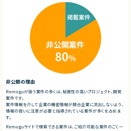
た経験
シニアエンジニアとしての強みを活かせる環境です。
■尚可スキル
・ゲーム用途のサーバーAPI開発経験（モバイル/コンシューマー不問）
・大規模なWebサービスのバックエンドシステム開発経験
・IaCによる複数環境インフラ管理経験
・DDD/Clean Architectureなど、大規模向けソフトウェアアーキテクチャの
設計・実装経験
契約形態
業務委託(準委任契約)
契約元
株式会社LASSIC
エージェントから
非公開の理由
◎フルリモートで地方からの参画も可能な柔軟な働き方です！
◎モダンなクラウド環境とコンテナ技術を活用した開発に携われます！
Remoguが扱う案件の多くは、秘匿性の高いプロジェクト、開発
◎ゲーム業界のバックエンド開発に関わりたい方に最適な案件です！
案件です。
◎大規模サービスを支えるインフラ・API開発経験を積むことができます！
◎アーキテクチャ設計やDB最適化など、技術力を伸ばせる環境です！
案件情報を介して企業の機密情報が競合企業に流出しないよう、
情報の扱いに注意が必要と指導されている案件が多くを占めま
す。
Remoguサイトで検索できる案件は、ご紹介可能な案件のごく一