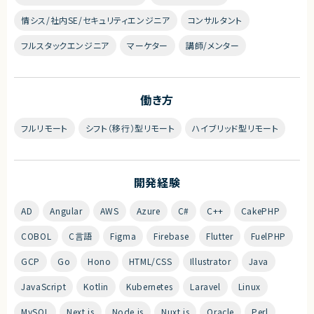
情シス/社内SE/セキュリティエンジニア
コンサルタント
フルスタックエンジニア
マーケター
講師/メンター
働き方
フルリモート
シフト（移行）型リモート
ハイブリッド型リモート
開発経験
AD
Angular
AWS
Azure
C#
C++
CakePHP
COBOL
C言語
Figma
Firebase
Flutter
FuelPHP
GCP
Go
Hono
HTML/CSS
Illustrator
Java
JavaScript
Kotlin
Kubernetes
Laravel
Linux
MySQL
Next.js
Node.js
Nuxt.js
Oracle
Perl