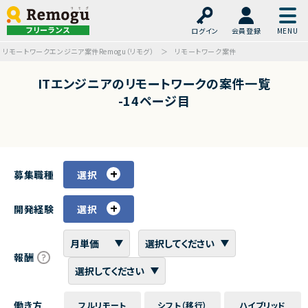
フリーランス
ログイン
会員登録
リモートワークエンジニア案件Remogu（リモグ）
リモートワーク案件
ITエンジニアのリモートワークの案件一覧
-14ページ目
募集職種
選択
開発経験
選択
報酬
働き方
フルリモート
シフト（移行）
ハイブリッド