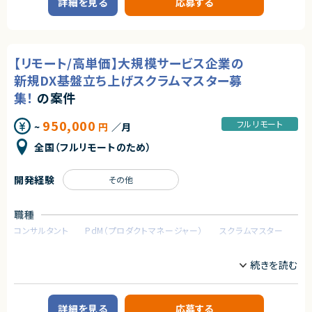
詳細を見る
応募する
大手SIerが推進するデジタル決済向けプラットフォーム基盤案件です。
■必須スキル
◎KPI設計からレポーティング、クライアント折衝まで一気通貫で担当できる
・React Nativeを用いた開発経験
ため上流経験を強化できます！
■プロダクトやサービスの概要
・Node.js／TypeScriptを用いたWebシステム開発経験
◎BigQueryや生成AI活用など、最新のデータ分析手法に触れる機会があり
・デジタル決済サービスを支える大規模基盤システムの構築プロジェクトで
・チーム開発経験
ます！
す。
・コンポーネント指向を意識したモダンフロントエンド開発経験
◎フルリモート環境のため、柔軟な働き方を希望される方におすすめです！
【リモート/高単価】大規模サービス企業の
・高可用性および安定運用を重視したOracle基盤の構築を担当いただきま
・AI駆動開発
す。
新規DX基盤立ち上げスクラムマスター募
■尚可スキル
■業務内容
集！
の案件
・AWS環境での開発経験
・Exadata Cloud@Customer（ExaCC）環境の設計・構築
・ECSなどコンテナ基盤での開発経験
・Oracle Linuxサーバの設計・構築
・マイクロサービスアーキテクチャの経験
950,000
フルリモート
~
円
／月
・Oracle Database 19cの設計、構築、設定変更
・POSシステム開発経験
・DB環境のテスト計画策定および実施
・カラオケ業界向けシステム開発経験
全国（フルリモートのため）
・既存環境から新環境へのデータベース移行
・AIエージェントを活用した開発経験
・OCI環境における各種設定対応
・運用監視製品（JP1、Zabbix等）の導入および設定
契約形態
開発経験
その他
・障害発生時の調査、原因分析、各種改善対応
業務委託(準委任契約)
■募集背景
職種
契約元
・デジタル決済向け基盤の新規構築に伴う増員募集です。
コンサルタント
PdM（プロダクトマネージャー）
スクラムマスター
株式会社LASSIC
■担当工程
・基本設計、詳細設計、構築、テスト、移行対応
業務内容
エージェントから
■プロダクトやサービスの概要
◎React Native・React・Node.js・TypeScriptを活用するモダンなフルスタ
■その他補足
・顧客データを活用し、オフラインとオンラインを統合する新規顧客体験プラ
ック開発案件です！
・週4日程度のリモートワーク（月2～3回程度出社予定）
ットフォーム開発プロジェクト
◎要件定義フェーズから参画できるため、上流工程からプロジェクトに携わ
・テスト工程および本番環境対応時には出社頻度が増加する可能性あり
りたい方におすすめです！
詳細を見る
応募する