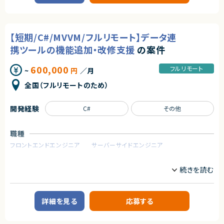
エージェントから
などの共通機能を提供するプラットフォームの設計・構築・運用を担当いただ
・他チームのスクラムマスターやステークホルダーと円滑に連携・意見交換
きます。
ができるコミュニケーション能力
◎Oracle Databaseの設計・構築・テストまで一貫して経験を活かせる案件
・複雑な状況を整理し、道筋を立てる論理的思考力（ロジカルシンキング）
です！
■業務内容
・最終意思決定はPOに委ねる前提で支援できる方
◎Oracle19c、OCI、ExaCCなど市場価値の高いOracle系技術に携われま
【短期/C#/MVVM/フルリモート】データ連
・共通基盤の設計・構築・運用
・チームの自律性を阻害しない適切な介入設計ができる方
す！
・CI/CD環境の整備および改善
携ツールの機能追加・改修支援
の案件
◎大規模な決済基盤プロジェクトのため、安定性・可用性を意識した基盤構
・監視・通知基盤の構築、運用改善
■尚可スキル
築経験が積めます！
・認証・認可基盤の設計・運用
・認定スクラムマスター（CSM）などの関連資格を保有している方
◎リモートワーク中心で働きやすく、業務とプライベートを両立しやすい環境
600,000
・Kubernetesを中心としたコンテナ基盤の運用・改善
フルリモート
~
円
／月
・組織全体にアジャイル（スクラム開発）を導入・推進した経験
です！
・OSS製品の調査、技術検証、導入支援
・複数チームが並行して動く組織でのSM経験や、横のナレッジシェアを推進
◎設計からテストまで幅広く担当できるため、インフラエンジニアとしてのス
・SREの観点からの信頼性向上施策の企画・実施
全国（フルリモートのため）
した経験
キルアップにつながります！
・開発チーム向けプラットフォームの改善および運用支援
・エンジニアとしての開発実務経験（※非エンジニアのPOを技術面からサ
ポートいただけるため）
■募集背景
開発経験
C#
その他
・工場向けシステム開発チームの生産性向上および開発効率改善のため
■求める人物像
・チームの状態を客観的に観察し、指示ではなく「自発的な気付き」を促せる
■担当工程
職種
方
・要件整理、設計、構築、運用改善、運用保守
・チーム自身が解決策を考え出せるまで、裏方としての「支援」に徹する忍耐
フロントエンドエンジニア
サーバーサイドエンジニア
強さがある方
■その他補足
・チームの成果を目に見える形で表現し、メンバーのモチベーションを高めら
業務内容
・フルリモート勤務 （初日のみ田町へ出社の可能性あり）
れる方
・OSSを積極的に活用する環境です
■案件概要
・他チームのSMともオープンに情報を開示し合い、組織全体の成長を楽しめ
システム開発を手掛ける企業における受託開発案件です。
る方
求めるスキル
企業向けデータ連携ツールの機能追加および改修をご担当いただきます。
既存システムの保守・改善を中心に、設計から実装、テストまで一貫して対応
契約形態
詳細を見る
応募する
■必須スキル
いただく想定です。
・Gitを利用したチーム開発経験
業務委託(準委任契約)
・LinuxをCLIで操作できること
■業務内容