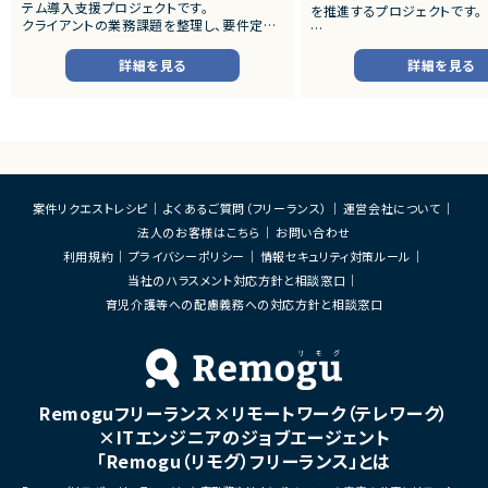
テム導入支援プロジェクトです。
を推進するプロジェクトです。
クライアントの業務課題を整理し、要件定義
から設計・開発・テストまで一貫して担当いた
■プロダクトやサービスの概
だきます。
・店舗向けスマホアプリおよび
詳細を見る
詳細を見る
システムの継続的なエンハン
■業務内容
す。
・顧客との要件ヒアリングおよび要件定義
・既にサービス稼働中であり、
・ServiceNowを用いた業務システムの設
年単位で新機能追加や改善を
計、開発、テスト
ースしています。
・JavaScriptによるカスタマイズ開発
・ワークフロー設計および各種機能実装
■業務内容
・詳細設計書、テスト仕様書等のドキュメント
・要件整理および要件定義支
案件リクエストレシピ
よくあるご質問（フリーランス）
運営会社について
作成
・バックエンドシステムの設計
法人のお客様はこちら
お問い合わせ
・成果物レビューおよび品質管理
・コードレビューの実施
・開発メンバーへの技術支援、進捗管理
・リリース対応および品質向
利用規約
プライバシーポリシー
情報セキュリティ対策ルール
・技術課題に対する検討、提案
当社のハラスメント対応方針と相談窓口
■体制
・ステークホルダーとの調整お
・少人数体制でのプロジェクト推進
育児介護等への配慮義務への対応方針と相談窓口
ケーション
・クライアントおよび開発メンバーとのコミュ
ニケーションあり
■募集背景
・サービスの継続的な機能拡
■募集背景
募集
プロジェクト拡大に伴う増員募集
Remoguフリーランス×リモートワーク（テレワーク）
■担当工程
・要件定義
×ITエンジニアのジョブエージェント
・基本設計
「Remogu（リモグ）フリーランス」とは
・詳細設計
・実装