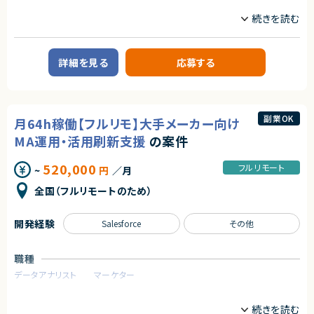
業務内容
ご経験
企業向けコンテンツ管理基盤の導入および移行支援プロジェクトの開発P
■尚可スキル
Mを募集します。
・Copilot Studioの知識
【業務内容 】
・AI全般に学習意欲の高い方
・顧客への要望ヒアリング
詳細を見る
応募する
・企画フェーズなど上流からの参画が可能な方
・システム導入に向けた要件整理
・研修の講師や顧客折衝、ワークショップ運営などのご経験
・既存環境から新環境への移行推進
・AIエージェントの開発支援経験
・コンテンツ移行計画の策定および管理
・プロジェクト全体の進行管理
契約形態
・関係者との調整および折衝業務
副業OK
月64h稼働【フルリモ】大手メーカー向け
業務委託(準委任契約)
【募集背景】事業拡大に伴う体制強化のため
MA運用・活用刷新支援
の案件
契約元
求めるスキル
520,000
フルリモート
株式会社LASSIC
~
円
／月
【必須スキル】
・既存CMSの移行経験
全国（フルリモートのため）
エージェントから
・コンテンツの移行経験
◎生成AIの社内活用推進という注目度の高いテーマに携われます！
・システム要件の理解
◎Copilot Studioを活用したハンズオンやメンタリングなど、技術力とコミ
・開発経験及びPMのご経験
開発経験
Salesforce
その他
ュニケーション力の双方を活かせる案件です！
◎要件整理から実践支援まで幅広いフェーズに関われるため、上流経験を
【尚可スキル】
積みたい方にもおすすめです！
・CX領域での支援案件経験 ・CMS導入プロジェクト経験 ・顧客折衝経験
職種
◎基本リモートのため、柔軟な働き方を実現しやすい環境です！
データアナリスト
マーケター
◎教育・研修・技術支援の経験を活かしながら、生成AI分野の知見を深める
【求める人物像】
ことができます！
・自走してプロジェクト推進ができる方
業務内容
・ステークホルダーとの調整が得意な方
・顧客とのコミュニケーション能力が高い方