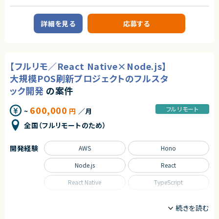
・HubspotCMSのご経験
■案件概要
・メーカー企業案件のご経験
大手企業向けのデジタルマーケティングおよびWeb解析支援プロジェクトで
詳細を見る
応募する
す。
契約形態
■プロジェクト
業務委託(準委任契約)
①ダッシュボード作成からデータ基盤整理
②KPI設計サポート
契約元
【フルリモ／React Native×Node.js】
③アクセス解析からレポート作成
株式会社LASSIC
大規模POS刷新プロジェクトのフルスタ
■業務内容
エージェントから
・GTM（Google タグマネージャー）でのイベント・計測設定の実装
ック開発
の案件
・Looker Studio 等でのダッシュボード構築・改善（データソース GA4、Big
◎大手製造業向けのマーケティング変革プロジェクトに携われます！
Query、GSC 等）
◎MAツール移行から運用改善まで幅広いフェーズを経験でき、市場価値向
600,000
フルリモート
~
円
／月
・レポート作成（マーケティング目的のレポート／コーポレートコミュニケー
上につながります！
ション目的のレポート）
◎HubSpotを中心としたBtoBマーケティング実務経験を存分に活かせる
全国（フルリモートのため）
・レポート内容・ダッシュボード設計に関するクライアントとのコミュニケー
環境です！
ション
◎フルリモート案件のため、柔軟な働き方を実現しながら専門性を発揮でき
・指標・KPI 設計のサポート
ます！
開発経験
AWS
Hono
◎データ分析担当者や営業部門と連携し、事業成果に直結するマーケティン
■担当工程
グ施策へ関われます！
Node.js
React
・要件整理 、KPI設計、計測設計、実装 、分析、レポート作成、運用改善
■その他補足
React Native
TypeScript
・月64時間稼働想定（56～72時間の範囲）
・PC貸与なし
職種
フロントエンドエンジニア
サーバーサイドエンジニア
求めるスキル