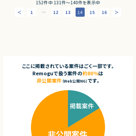
ます。
152件中 131件〜140件を表示中
せる案件です！
業務委託(準委任契約)
◎基本リモート環境のため、働きやすさと技術チャレンジを両立できます！
■想定業務
1
12
13
14
15
16
⋯
契約元
・顧客ヒアリングによる業務課題の抽出
・DX構想策定
株式会社LASSIC
・BIM活用プロジェクト推進
・AI活用テーマの企画立案
エージェントから
・PoC設計・推進
◎ C#およびWPFの経験を活かしながら、基本設計からテストまで一貫して
・プロダクト要件整理
担当できる案件です！
・顧客・開発チーム間のブリッジ
◎ 地方在住の方も参画可能なフルリモート案件のため、柔軟な働き方を実
・プロジェクトマネジメント
現できます！
・複数案件横断での推進支援
◎ MVVMアーキテクチャを活用した開発経験をさらに深められる環境です！
ここに掲載されている案件はごく一部です。
求めるスキル
Remoguで扱う案件の
約80％
は
■必須スキル
・ITコンサルタント、PM、PMOいずれかの経験
非公開案件
です。
（Web公開NG）
・建設・土木業界に関する知見
・要件定義からプロジェクト推進までの実務経験
・顧客折衝経験
・複数関係者を巻き込んだプロジェクトマネジメント経験
・DX推進または新規事業企画経験
契約形態
業務委託(準委任契約)
契約元