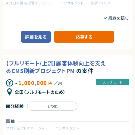
AI/LLM/機械学習エンジニア
コンサルタント
講師/メンター
業務内容
■案件概要
大手生命保険会社における生成AI活用推進プロジェクトです。
Microsoft Copilot Studioを活用した社内向けAIエージェント開発支援お
よび定着支援をご担当いただきます。
詳細を見る
応募する
■業務内容
・Copilot Studioを用いた社内ハッカソンの企画・運営支援
・初級ハンズオン支援（1.5時間）
・中級ハンズオン支援（1.5時間）
【フルリモート/上流】顧客体験向上を支え
・事前相談会対応
・実践支援
るCMS刷新プロジェクトPM
の案件
・要件整理支援
・開発演習支援
1,000,000
フルリモート
~
円
／月
・中間発表サポート
・週1回のメンタリングサポート（チーム参加）
全国（フルリモートのため）
・最終発表会サポート
・TeamsチャットでのQAサポート
開発経験
その他
■その他補足
・基本リモートですが、キックオフおよび最終発表時に出社可能性あり
職種
求めるスキル
プロジェクトマネージャー
コンサルタント
■必須スキル
・Power AutomateやPower Platformを用いた業務推進・業務効率化の