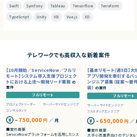
Swift
Symfony
Tableau
Tensorflow
Terraform
TypeScript
Unity
VB
Vue.js
XD
テレワークでも高収入な新着案件
【10月開始／ServiceNow／フルリ
【基本リモート/週5日】
モート】システム導入支援プロジェク
アプリ開発を牽引するバ
トにおける上流～開発リード業務
ンジニア募集（提案～要
の
案件
装）
の案件
フルリモート
フルリモート
プロジェクトリーダー
サーバーサイドエンジニア
サーバーサイドエンジニア
コンサルタント
フルスタックエンジニア
750,000
650,000
~
円
／ 月
~
円
／ 
■案件概要
■案件概要
ServiceNowプラットフォームを活用したシス
大手小売業界向けのデジタル