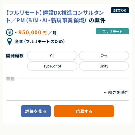
・AWSまたはGCPなどのパブリッククラウドを利用した開発・構築経験
契約元
・C#を用いたバックエンド機能の追加開発および改修
・新しい技術やOSSについて自ら調査・検証し、導入まで進められること
・WPFを利用した画面開発
副業OK
株式会社LASSIC
【フルリモート】建設DX推進コンサルタン
・MVVMアーキテクチャに準拠した実装
■尚可スキル
・基本設計、詳細設計書の作成
ト／PM（BIM・AI・新規事業領域）
の案件
・スクラムなどのアジャイル開発経験
エージェントから
・結合テスト、各種テスト対応
・Docker、Kubernetesを利用した開発・運用経験
・レビューおよびドキュメント整備
◎新規プラットフォーム立ち上げフェーズのため、ゼロからアジャイル組織づ
・CI/CDパイプラインの構築・運用経験
950,000
フルリモート
~
円
／月
くりに携われます！
・SRE、プラットフォームエンジニアリング、インフラ自動化の経験
■募集背景
◎非エンジニアPOとの協業を通じて、ビジネスと開発をつなぐ高いファシリ
全国（フルリモートのため）
既存プロジェクトにおける開発体制強化のため。
テーション力を発揮できます！
■求める人物像
◎複数のスクラムマスターとの横断的な連携機会があり、組織レベルのアジ
・新しい技術やOSSへの興味関心が高い方 ・主体的に調査・検証を進められ
■担当工程
ャイル推進経験を積めます！
る方 ・改善提案を積極的に行える方
開発経験
C#
C++
基本設計、詳細設計、実装、結合テスト
◎大規模な顧客接点を持つ事業会社において、顧客体験向上に直結する重
要プロジェクトに参画できます！
契約形態
TypeScript
Unity
◎単なるスクラム運営ではなく、チームビルディングや組織改善まで幅広い
業務委託(準委任契約)
裁量を持って取り組めます！
求めるスキル
職種
■必須スキル
契約元
・C#での開発経験（5年以上）
プロジェクトマネージャー
プロジェクトリーダー
株式会社LASSIC
・WPFでの開発経験
・MVVM(Model-View-ViewModel)での実装経験
業務内容
・基本設計～テストの経験
エージェントから
■概要
◎大規模製造業向けシステムを支える共通基盤開発に携われるため、高い
■求める人物像
大手ゼネコン・サブコン・プラントエンジニアリング企業向けのDXプロジェ
技術力と基盤設計力を磨けます！
詳細を見る
応募する
・設計工程から主体的に対応できる方
クトにおいて、顧客との共創開発を推進いただきます。
◎SRE・プラットフォームエンジニアリング領域を中心に、幅広いインフラ技
・フルリモート環境でも円滑にコミュニケーションが取れる方
建設・プラント領域におけるDX推進やAI・XR技術を活用した新規事業開発、
術や運用改善の経験を積めます！
・短期間でキャッチアップし開発を推進できる方
サービス企画、PoC推進、プロジェクトマネジメントを担える人材を募集しま
◎AWS・GCP・オンプレミス環境に加え、多数のOSSを活用したモダンな技
す。
術環境で業務が可能です！
候補者様の適性によってアサイン先のプロジェクトを決めていく流れになり
契約形態
◎Docker・Kubernetes・CI/CDなど市場価値の高いスキルを実践的に活か