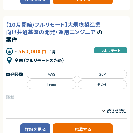
■業務内容
◎マイクロサービスアーキテクチャやコンテナ基盤など、トレンド技術を活か
求めるスキル
・チームにおける心理的安全性向上およびスクラムイベントの最適化・ファ
した開発経験を積むことができます！
■必須スキル
シリテーション
◎AIエージェントを活用したAI駆動開発環境のため、次世代の開発スタイル
・インフラから開発、運用までITシステム全般の知識
・自己組織化されたクロスファンクショナルチームとなるためのコーチング
を実践できます！
・サーバ構築案件での設計、構築、テストの経験、知識
・開発障害の早期発見および排除プロセスの構築
◎フルリモートかつ地方在住者も参画可能なため、柔軟な働き方を実現でき
【10月開始/フルリモート】大規模製造業
・Oracleに関する知識
・ビジネスアイデアのMVPへのスライシング支援
ます！
・Oracleデータベース移行の経験
・実装可能なPBIへの落とし込みおよびバックログ管理支援
向け共通基盤の開発・運用エンジニア
の
・ミドルウェアの運用保守または新規構築の経験
・非エンジニアPOへの技術的文脈やリスクの翻訳支援
案件
・ゴールやスコープのチーム共有促進
■尚可スキル
・他スクラムマスターとのナレッジ共有や組織的なアジャイル推進施策の立
・Oracle19cに関する知識
案・実行
560,000
フルリモート
~
円
／月
・ExaCCに関する知識
・OCIに関する知識
■募集背景
全国（フルリモートのため）
・運用MW(JP1,Zabbix,LogStorage,DeepSecurity)の知識
・顧客体験を統合する新規プラットフォーム立ち上げに伴う体制強化
・アジャイル文化の浸透およびスクラム組織の成長促進
■求める人物像
開発経験
AWS
GCP
・能動的に一人称で動けること
■担当工程
・指示待ちにならず自分から主体的にスケジュール作成、不明点の調査など
・要件定義
Linux
その他
行えること
・プロダクト企画支援
・問題、課題を周りに共有しながら進めていけること
・スクラム運営
・開発プロセス改善
職種
契約形態
・組織改善
インフラエンジニア/SRE
情シス/社内SE/セキュリティエンジニア
業務委託(準委任契約)
求めるスキル
業務内容
契約元
■必須スキル
■案件概要
・複数チームでのスクラムマスターとしての実務経験（チームの軌道化や改
株式会社LASSIC
大手製造業企業向けの共通基盤開発・運用案件です。
善をリードした経験）
詳細を見る
応募する
複数の工場向けシステム開発チームに対し、CI/CD、監視、通知、認証・認可
・会議や議論を目的達成に導くファシリテーション能力