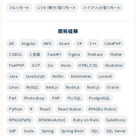
フルリモート
シフト（移行）型リモート
ハイブリッド型リモート
開発経験
AD
Angular
AWS
Azure
C#
C++
CakePHP
COBOL
C言語
FastAPI
Figma
Firebase
Flutter
FuelPHP
GCP
Go
Hono
HTML/CSS
Illustrator
Java
JavaScript
Kotlin
Kubernetes
Laravel
Linux
MySQL
Next.js
Node.js
Nuxt.js
Oracle
Perl
Photoshop
PHP
PL/SQL
PostgreSQL
Python
R
React
React Native
RPA(Biz Robo)
RPA(UiPath)
RPA(WinActor)
Ruby on Rails
Salesforce
SAP
Scala
Spring
Spring Boot
SQL
SQL Server