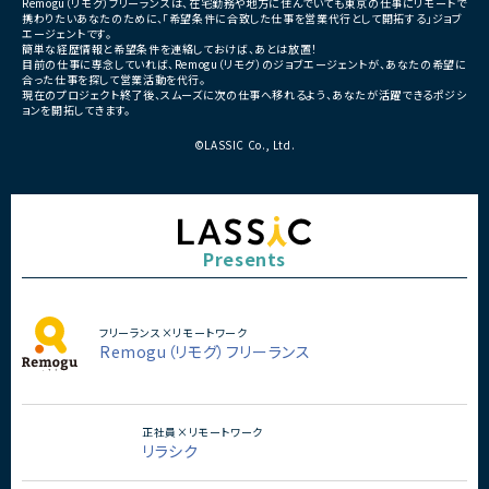
Remogu（リモグ）フリーランスは、在宅勤務や地方に住んでいても東京の仕事にリモートで
・テスト
携わりたいあなたのために、「希望条件に合致した仕事を営業代行として開拓する」ジョブ
・リリース対応
エージェントです。
簡単な経歴情報と希望条件を連絡しておけば、あとは放置！
■その他補足
目前の仕事に専念していれば、Remogu（リモグ）のジョブエージェントが、あなたの希望に
合った仕事を探して営業活動を代行。
・複数ベンダーによる混成チ
現在のプロジェクト終了後、スムーズに次の仕事へ移れるよう、あなたが活躍できるポジシ
・全体約100名規模の大型プ
ョンを開拓してきます。
©LASSIC Co., Ltd.
Presents
フリーランス×リモートワーク
Remogu（リモグ）フリーランス
正社員×リモートワーク
リラシク