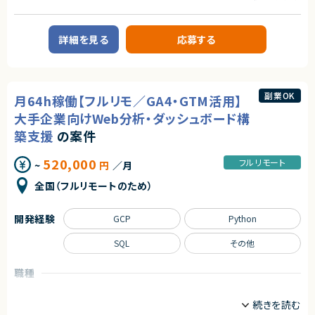
■案件概要
大手製造業向けのデジタルマーケティング基盤刷新プロジェクトです。
契約形態
HubSpotを中心としたMA活用改善および運用体制構築を推進いただきま
す。
業務委託(準委任契約)
詳細を見る
応募する
■業務内容
契約元
・現行MA運用の分析および課題整理
株式会社LASSIC
・HubSpotを活用したマーケティング施策の企画、運用改善
・フォーム、LPの改善提案およびディレクション
副業OK
月64h稼働【フルリモ／GA4・GTM活用】
・ナーチャリングシナリオの設計、実装支援
エージェントから
・営業、インサイドセールス向けアラート設計
大手企業向けWeb分析・ダッシュボード構
◎要件ヒアリングから導入・移行まで一気通貫で携われるPMポジションで
・MAツール移行に伴う設定、運用フロー構築
す！
築支援
の案件
・効果測定、レポーティング、改善提案
◎顧客折衝や要件整理など、PMとしての市場価値向上につながる案件で
・データアナリストや関係部門との連携による施策推進
す！
・各種ディレクションおよびプロジェクト推進支援
520,000
フルリモート
~
円
／月
◎フルリモート環境のため、柔軟な働き方が可能です！
◎事業拡大フェーズのプロジェクトで裁量をもって活躍できます！
■担当工程
全国（フルリモートのため）
要件整理、運用設計、導入支援、効果測定、運用改善
■その他補足
開発経験
GCP
Python
・月64時間稼働想定（56～72時間の範囲）
SQL
その他
求めるスキル
■必須スキル
職種
・Account Engagement の運用またはカスタマイズの実務経験
コンサルタント
データアナリスト
マーケター
・BtoBデジタルマーケティングの実務経験
■尚可スキル
業務内容