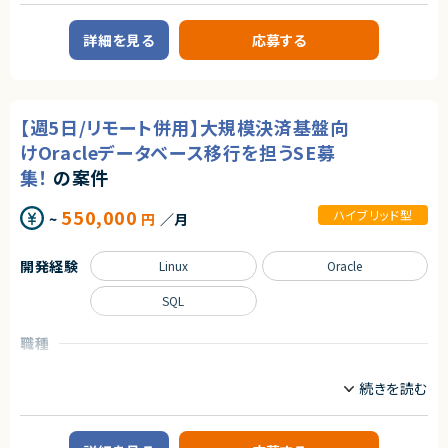
AI/LLM/機械学習エンジニア
フルスタックエンジニア
■必須スキル
・GA4（Google アナリティクス 4）を用いたアクセス解析の実務経験
詳細を見る
応募する
業務内容
・GTM（Google タグマネージャー）でのイベント・計測設定の実装経験
・Looker Studio 等でのダッシュボード構築経験
■案件概要
・PowerPoint（PPT）でのレポート作成及びExcel／スプレッドシートでのデ
大手企業が推進する店舗向け業務システム刷新プロジェクトです。
ータ集計・レポート作成経験
現在は要件定義フェーズを進行しており、今後本格的な開発フェーズへ移行
・クライアントとの定例会参加が可能な方
予定です。
【週5日/リモート併用】大規模決済基盤向
フロントエンドからバックエンド、クラウド環境まで幅広く携わることができ、
■尚可スキル
AIエージェントを活用したAI駆動開発環境およびマイクロサービスアーキテ
けOracleデータベース移行を担うSE募
・BtoB ビジネスのデジタルマーケティングに関する実務がわかる方
クチャを採用したシステム開発に従事いただきます。
集！
の案件
・HubSpot 等の MA ツールの知見
・SQL・Python 等でのデータ抽出・加工の経験
■業務内容
・BigQuery の構築、データ抽出の経験
・POSシステム刷新に伴うアプリケーション開発
550,000
ハイブリッド型
~
円
／月
・生成 AI（Claude・Gemini 等）を活用した解析・レポート効率化の経験
・フロントエンド開発（React Native／React）
・バックエンド開発（Node.js、TypeScript、Hono）
・AWS/ECS環境での開発
契約形態
開発経験
Linux
Oracle
・マイクロサービスアーキテクチャ環境での開発
業務委託(準委任契約)
・AIエージェントを活用したAI駆動開発
SQL
契約元
■担当工程
・要件定義
株式会社LASSIC
職種
・基本設計
インフラエンジニア/SRE
サーバーサイドエンジニア
・詳細設計
エージェントから
情シス/社内SE/セキュリティエンジニア
・実装
◎大手企業向けの分析・データ活用案件に複数参画できるため、幅広い業
・テスト
界知見を積むことができます！
業務内容
◎GA4、GTM、Looker StudioなどWebアナリストとして市場価値の高いス
求めるスキル
■案件概要
キルを存分に活かせる環境です！