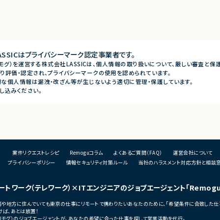
SSICは
プライバシーマーク認定事業者です。
（リモグ）を運営する株式会社LASSICは、個人情報の取り扱いについて、厳しい審査と
り評価・認定され、プライバシーマークの使用を認められています。
な個人情報は漏洩・改ざん等が生じないよう適切に管理・保護しています。
し込みください。
案件リクエストレシピ
Remoguコラム
よくあるご質問（FAQ）
運営会社について
プライバシーポリシー
情報セキュリティ対策ルール
当社のハラスメント対応方針と相談
ートワーク（テレワーク）
×ITエンジニアのジョブエージェント
「Remog
宅勤務や地方に住んでいても東京の仕事にリモートで携わりたいあなたのために、「希望条件に合致した仕
ば、あとは放置！
（リモグ）のジョブエージェントが、あなたの希望に合った仕事を探して営業活動を代行。