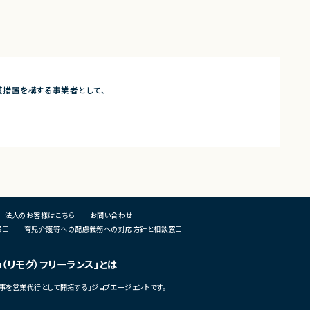
保護措置を構する事業者として、
法人のお客様はこちら
お問い合わせ
窓口
育児介護等への配慮義務への対応方針と相談窓口
u（リモグ）フリーランス」とは
事を営業代行として開拓する」ジョブエージェントです。